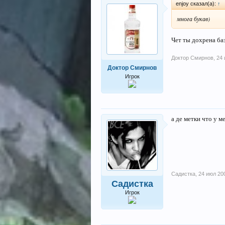
enjoy сказал(а):
↑
многа букав)
Чет ты дохрена ба
Доктор Смирнов
,
24 
Доктор Смирнов
Игрок
а де метки что у м
Садистка
,
24 июл 20
Садистка
Игрок