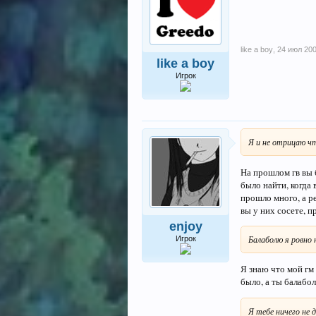
like a boy
,
24 июл 20
like a boy
Игрок
Я и не отрицаю ч
На прошлом гв вы 
было найти, когда
прошло много, а ре
вы у них сосете, п
enjoy
Балаболю я ровно 
Игрок
Я знаю что мой гм
было, а ты балабо
Я тебе ничего не