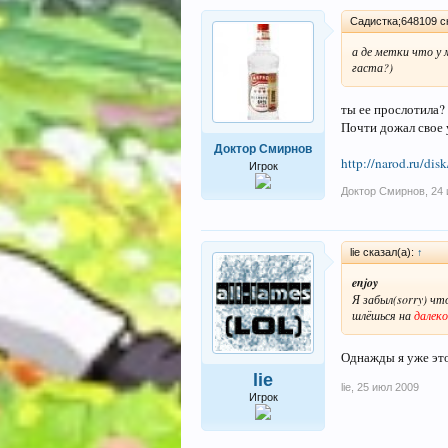
Садистка;648109 ск
а де метки что у 
гаста?)
ты ее прослотила? 
Почти дожал свое 
Доктор Смирнов
http://narod.ru/di
Игрок
Доктор Смирнов
,
24 
lie сказал(а):
↑
enjoy
Я забыл(sorry) ч
шлёшься на
далеко
Однажды я уже это 
lie
lie
,
25 июл 2009
Игрок