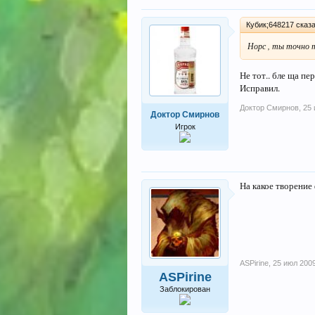
Кубик;648217 сказа
Норс , ты точно 
Не тот.. бле ща пе
Исправил.
Доктор Смирнов
,
25 
Доктор Смирнов
Игрок
На какое творение
ASPirine
,
25 июл 200
ASPirine
Заблокирован