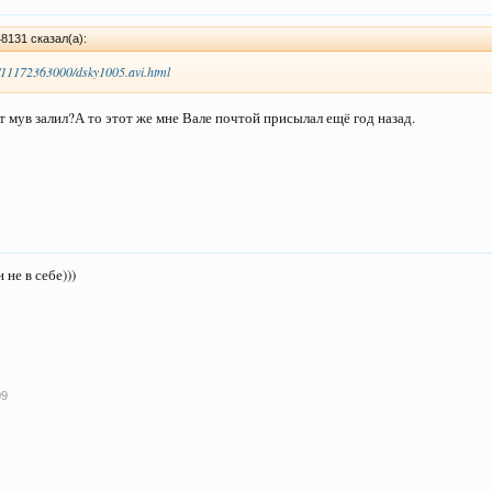
8131 сказал(а):
k/11172363000/dsky1005.avi.html
т мув залил?А то этот же мне Вале почтой присылал ещё год назад.
 не в себе)))
09