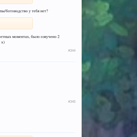
юпы/ботоводство у тебя нет?
ретных моментах, было озвучено 2
 х)
#344
#345