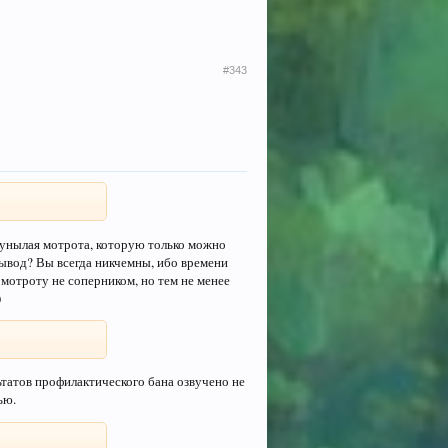
#343
 унылая мотрота, которую только можно
 вывод? Вы всегда никчемны, ибо времени
 мотроту не соперником, но тем не менее
)
ьтатов профилактического бана озвучено не
ью.