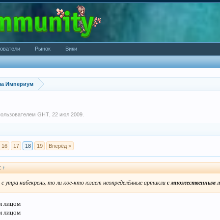
ователи
Рынок
Вики
за Империум
 пользователем
GHT
,
22 июл 2009
.
16
17
18
19
Вперёд >
):
↑
и с утра набекрень, то ли кое-кто юзает неопределённые артикли
с множественным л
м лицом
м лицом