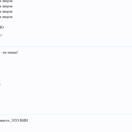
м лицом
м лицом
м лицом
м лицом
АЮ
09
 - не пиши!
9
имаете, ЭТО ВИН