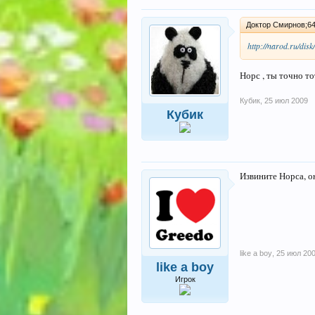
Доктор Смирнов;64
http://narod.ru/dis
Норс , ты точно то
Кубик
,
25 июл 2009
Кубик
Извините Норса, он
like a boy
,
25 июл 20
like a boy
Игрок