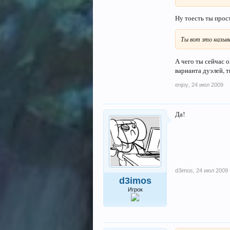
Ну тоесть ты прос
Ты вот это назы
А чего ты сейчас 
варианта дуэлей, 
enjoy
,
24 июл 2009
Да!
d3imos
,
24 июл 2009
d3imos
Игрок