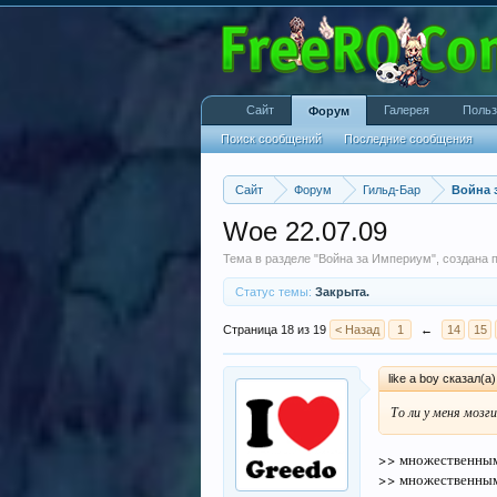
Сайт
Галерея
Польз
Форум
Поиск сообщений
Последние сообщения
Сайт
Форум
Гильд-Бар
Война 
Woe 22.07.09
Тема в разделе "
Война за Империум
", создана
Статус темы:
Закрыта.
Страница 18 из 19
< Назад
1
←
14
15
like a boy сказал(а
То ли у меня мозг
>> множественны
>> множественны