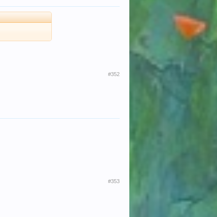
#352
#353