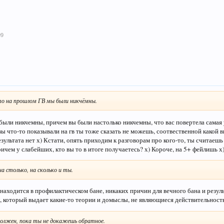
09
то на прошлом ГВ мы были никчёмны.
были никчемны, причем вы были настолько никчемны, что вас повертела самая
 вы что-то показывали на гв ты тоже сказать не можешь, соотвественной какой
зультата нет х) Кстати, опять приходим к разговорам про кого-то, ты считаешь
ричем у слабейших, кто вы то в итоге получаетесь? х) Короче, на 5+ фейлишь х
на столько, на сколько и ты.
 находится в профилактическом бане, никаких причин для вечного бана и резул
л, который выдает какие-то теории и домыслы, не являющиеся действительност
 должен, пока ты не докажешь обратное.