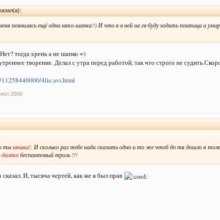
азал(а):
меня появилась ещё одна няко-шапка?) И что я в ней на гв буду ходить понтица и уми
Нет? тогда хрень а не шапко =)
утреннее творение. Делал с утра перед работой, так что строго не судить.Скор
sk/11258440000/4lie.avi.html
июл 2009
то ты
няшка!
. И сколько раз тебе нада сказать одно и то же чтоб до тя дошло я тоже
-далеко
беспантовый троль !!!
сказал. И, тысяча чертей, как же я был прав