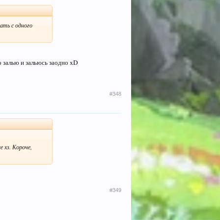
рать с одного
о залью и зальюсь заодно xD
#348
 хз. Короче,
#349