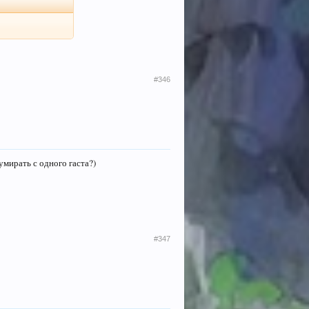
#346
 умирать с одного гаста?)
#347