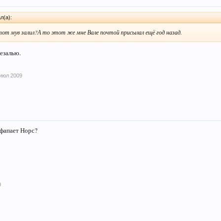
л(а):
тот мув залил?А то этот же мне Вале почтой присылал ещё год назад.
резалью.
июл 2009
 фапает Норс?
9