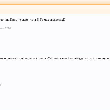
заришь.Пить не скем чтоль?) Го мск выжрем xD
июл 2009
еня появилась ещё одна няко-шапка?) И что я в ней на гв буду ходить понтица и
09