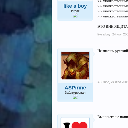
>> множественны
like a boy
>> множественны
>> множественны
Игрок
>> множественны
ЭТО ВИН ЯЩИТ
like a boy
,
24 июл 20
Не знаешь русский
ASPirine
,
24 июл 200
ASPirine
Заблокирован
Вы ничего не пон