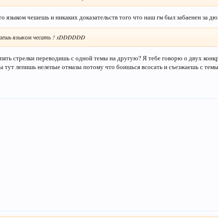
то языком чешешь и никаких доказательств того что наш гм был забаенен за д
ваешь языком чесать ? xDDDDDD
опять стрелки переводишь с одной темы на другую? Я тебе говорю о двух конк
ты тут лепишь нелепые отмазы потому что боишься всосать и съезжаешь с темы