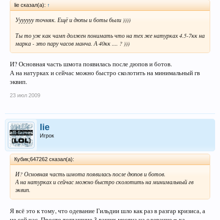
lie сказал(а):
↑
Ууууууу точняк. Ещё и дюпы и боты были ))))
Ты то уж как чамп должен понимать что на тех же натурках 4.5-7кк на
марка - это пару часов манча. А 40кк .... ? )))
И? Основная часть шмота появилась после дюпов и ботов.
А на натурках и сейчас можно быстро сколотить на минимальный гв
эквип.
23 июл 2009
lie
Игрок
Кубик;647262 сказал(а):
И? Основная часть шмота появилась после дюпов и ботов.
А на натурках и сейчас можно быстро сколотить на минимальный гв
эквип.
Я всё это к тому, что одевание Гильдии шло как раз в разгар кризиса, а
не сей час. Просто тогдашние 3 ваших месяца на одевание = хз