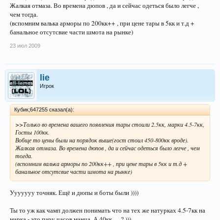
Жалкая отмаза. Во времена дюпов , да и сейчас одеться было легче ,
чем тогда.
(вспомним валька арморы по 200кк++ , при цене тары в 5кк и т.д +
банальное отсутсвие части шмота на рынке)
23 июл 2009
lie
Игрок
Кубик;647255 сказал(а):
>>Только во времена вашего появления тары стоили 2.5кк, марки 4.5-7кк,
Госты 100кк.
Вобще то цены были на порядок выше(гост стоил 450-800кк вроде).
Жалкая отмаза. Во времена дюпов , да и сейчас одеться было легче , чем
тогда.
(вспомним валька арморы по 200кк++ , при цене тары в 5кк и т.д +
банальное отсутсвие части шмота на рынке)
Ууууууу точняк. Ещё и дюпы и боты были ))))
Ты то уж как чамп должен понимать что на тех же натурках 4.5-7кк на
марка - это пару часов манча. А 40кк .... ? )))