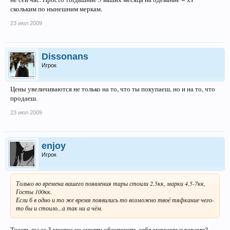
скольким по нынешним меркам.
23 июл 2009
Dissonans
Игрок
Цены увеличиваются не только на то, что ты покупаеш, но и на то, что
продаеш.
23 июл 2009
enjoy
Игрок
Только во времена вашего появления тары стоили 2.5кк, марки 4.5-7кк,
Госты 100кк.
Если б в одно и то же время появились то возможно твоё тяфкание чего-
то бы и стоило...а так ни а чём.
Тоесть вы за 3 месяца не смогли обеспечить себя марками и тарами?