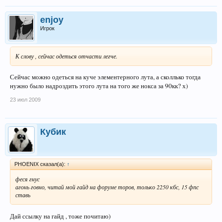
enjoy
Игрок
К слову , сейчас одеться отчасти легче.
Сейчас можно одеться на куче элементерного лута, а сколлько тогда
нужно было надроздить этого лута на того же нокса за 90кк? х)
23 июл 2009
Кубик
PHOENIX сказал(а):
↑
феся гнус
агонь говно, читай мой гайд на форуме торов, только 2250 кбс, 15 фпс
ставь
Дай ссылку на гайд , тоже почитаю)