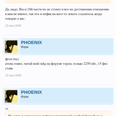
Да, надо. Вы и 10й части их не стоите и все их достижения отношения
к вам не имеют, так что и нефик на кого-то левого ссылаться, когда
говорят о вас.
23 июл 2009
PHOENIX
Игрок
феся гнус
агонь говно, читай мой гайд на форуме торов, только 2250 кбс, 15 фпс
ставь
23 июл 2009
PHOENIX
Игрок
=(
Мы через 3 месяца после создания уже топовой гильдией давно были х)