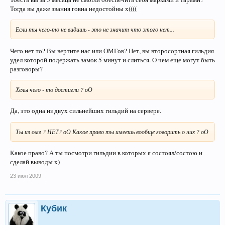
Тогда вы даже звания говна недостойны х((((
Если ты чего-то не видишь - это не значит что этого нет...
Чего нет то? Вы вертите нас или ОМГов? Нет, вы второсортная гильдия
удел которой подержать замок 5 минут и слиться. О чем еще могут быть
разговоры?
Хелы чего - то достигли ? оО
Да, это одна из двух сильнейших гильдий на сервере.
Ты из омг ? НЕТ? оО Какое право ты имеешь вообще говорить о них ? оО
Какое право? А ты посмотри гильдии в которых я состоял/состою и
сделай выводы х)
23 июл 2009
Кубик