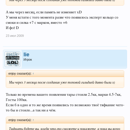
А мы через месяц, если память не изменяет xD
У меня кстати с того момента разве что появилось эксперт кольцо со
смоки и силка +7 с марком, вместо +6
И фсё D
23 июл 2009
lie
Игрок
enjoy сказал(а):
↑
Мы через 3 месяца после создания уже топовой гильдией давно были х)
Только во времена вашего появления тары стоили 2.5кк, марки 4.5-7кк,
Госты 100кк.
Если б в одно и то же время появились то возможно твоё тяфкание чего-
то бы и стоило...а так ни а чём.
enjoy сказал(а):
↑
Тяфкать будете вы, когда что-то сможете и покажете, а пока вы всего