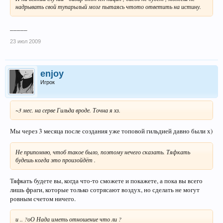
надрывать свой тупарылый мозг пытаясь чтото ответить на истину.
_____
23 июл 2009
enjoy
Игрок
~3 мес. на серве Гильда вроде. Точна я хз.
Мы через 3 месяца после создания уже топовой гильдией давно были х)
Не припомню, чтоб такое было, поэтому нечего сказать. Тяфкать
будешь когда это произойдёт .
Тяфкать будете вы, когда что-то сможете и покажете, а пока вы всего
лишь фраги, которые только сотрясают воздух, но сделать не могут
ровным счетом ничего.
и .. ?оО Нада иметь отношение что ли ?