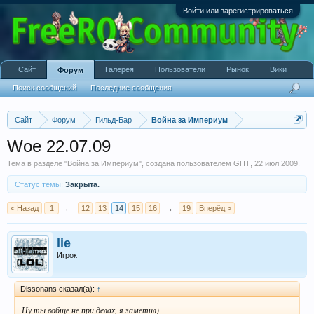
Войти или зарегистрироваться
Сайт
Галерея
Пользователи
Рынок
Вики
Форум
Поиск сообщений
Последние сообщения
Сайт
Форум
Гильд-Бар
Война за Империум
Woe 22.07.09
Тема в разделе "
Война за Империум
", создана пользователем
GHT
,
22 июл 2009
.
Статус темы:
Закрыта.
< Назад
1
←
12
13
14
15
16
→
19
Вперёд >
lie
Игрок
Dissonans сказал(а):
↑
Ну ты вобще не при делах, я заметил)