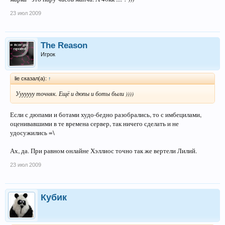
23 июл 2009
The Reason
Игрок
lie сказал(а):
↑
Ууууууу точняк. Ещё и дюпы и боты были ))))
Если с дюпами и ботами худо-бедно разобрались, то с имбецилами,
оценивавшими в те времена сервер, так ничего сделать и не
удосужились =\
Ах, да. При равном онлайне Хэллиос точно так же вертели Лилий.
23 июл 2009
Кубик