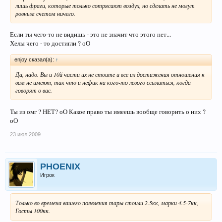
лишь фраги, которые только сотрясают воздух, но сделать не могут
ровным счетом ничего.
Если ты чего-то не видишь - это не значит что этого нет...
Хелы чего - то достигли ? оО
enjoy сказал(а):
↑
Да, надо. Вы и 10й части их не стоите и все их достижения отношения к
вам не имеют, так что и нефик на кого-то левого ссылаться, когда
говорят о вас.
Ты из омг ? НЕТ? оО Какое право ты имеешь вообще говорить о них ?
оО
23 июл 2009
PHOENIX
Игрок
Только во времена вашего появления тары стоили 2.5кк, марки 4.5-7кк,
Госты 100кк.