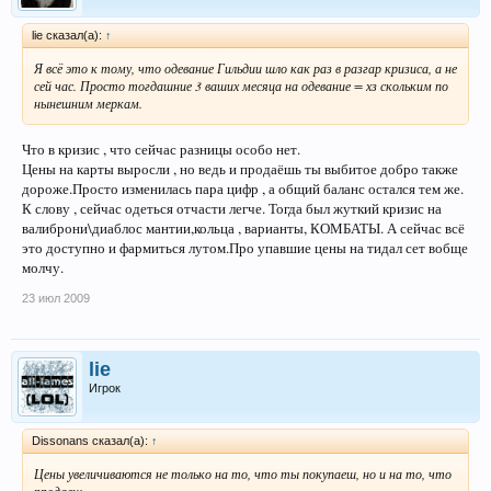
lie сказал(а):
↑
Я всё это к тому, что одевание Гильдии шло как раз в разгар кризиса, а не
сей час. Просто тогдашние 3 ваших месяца на одевание = хз скольким по
нынешним меркам.
Что в кризис , что сейчас разницы особо нет.
Цены на карты выросли , но ведь и продаёшь ты выбитое добро также
дороже.Просто изменилась пара цифр , а общий баланс остался тем же.
К слову , сейчас одеться отчасти легче. Тогда был жуткий кризис на
валиброни\диаблос мантии,кольца , варианты, КОМБАТЫ. А сейчас всё
это доступно и фармиться лутом.Про упавшие цены на тидал сет вобще
молчу.
23 июл 2009
lie
Игрок
Dissonans сказал(а):
↑
Цены увеличиваются не только на то, что ты покупаеш, но и на то, что