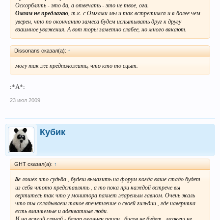
Оскорблять - это да, а отвечать - это не твое, ога.
Омгам не предлагаю
, т.к. с Омгами мы и так встретимся и я более чем
уверен, что по окончанию замеса будем испытывать друг к другу
взаимное уважения. А вот торы заметно слабее, но много вякают.
Dissonans сказал(а):
↑
могу так же предположить, что кто то сцыт.
:*А*:
23 июл 2009
Кубик
GHT сказал(а):
↑
lie
лошёк это судьба , будеш вылазить на форум когда ваше стадо будет
из себя чтото представлять , а то пока при каждой встрече вы
вертитесь так что у монитора пахнет жареным гавном. Очень жаль
что ты складываеш такое впечетление о своей гильдии , где наверняка
есть вминяемые и адекватные люди.
И на всякий случай - базар окончен пацан , бисов не будет , можеш не