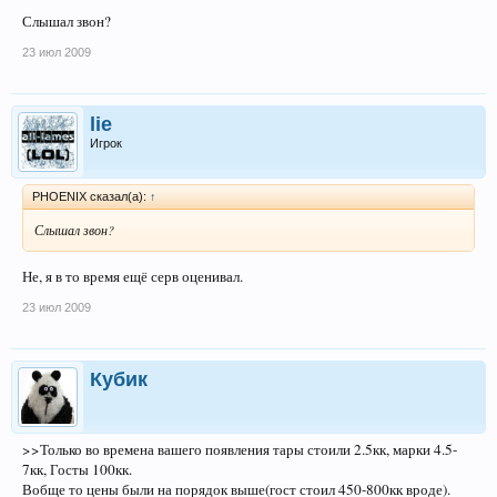
Слышал звон?
23 июл 2009
lie
Игрок
PHOENIX сказал(а):
↑
Слышал звон?
Не, я в то время ещё серв оценивал.
23 июл 2009
Кубик
>>Только во времена вашего появления тары стоили 2.5кк, марки 4.5-
7кк, Госты 100кк.
Вобще то цены были на порядок выше(гост стоил 450-800кк вроде).