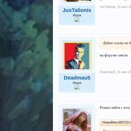
JusTalionis
,
31 июл 2
JusTalionis
Игрок
Дайте ссылку на 
на форуме омгов
Deadmau5
,
31 июл 2
Deadmau5
Игрок
Решил зайти с юга
НовыйАкк;650723 с