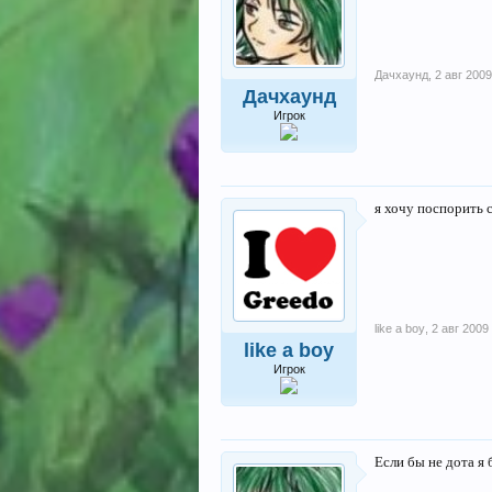
Дачхаунд
,
2 авг 2009
Дачхаунд
Игрок
я хочу поспорить 
like a boy
,
2 авг 2009
like a boy
Игрок
Если бы не дота я 