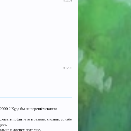
#1201
#1202
 9000 ? Куда бы не перешёл скил то
сказать пофиг, что в равных уловиях сольём
дрот.
больше и доспех потолще.