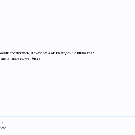
олик посмеялась, и сказала: а он на людей не кидается?
х там и такое может быть.
ли.
ите.