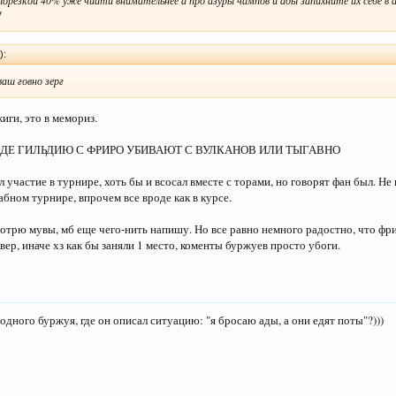
 порезкой 40% уже чиатй внимательнее а про азуры чампов и ады запихните их себе в 
!
):
ваш говно зерг
ги, это в мемориз.
ДЕ ГИЛЬДИЮ С ФРИРО УБИВАЮТ С ВУЛКАНОВ ИЛИ ТЫГАВНО
л участие в турнире, хоть бы и всосал вместе с торами, но говорят фан был. Н
ном турнире, впрочем все вроде как в курсе.
отрю мувы, мб еще чего-нить напишу. Но все равно немного радостно, что фри
вер, иначе хз как бы заняли 1 место, коменты буржуев просто убоги.
 одного буржуя, где он описал ситуацию: "я бросаю ады, а они едят поты"?)))