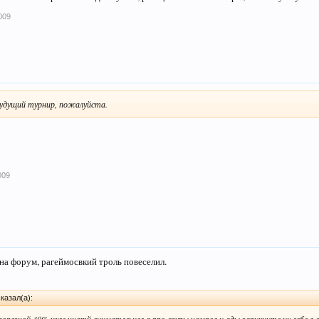
009
будущий турнир, пожалуйста.
009
 на форум, рагеймосвкий троль повеселил.
казал(а):