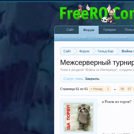
Сайт
Галерея
Польз
Форум
Поиск сообщений
Последние сообщения
Сайт
Форум
Гильд-Бар
Война 
Межсерверный турнир
Тема в разделе "
Война за Империум
", создана
Статус темы:
Закрыта.
Страница 61 из 61
< Назад
1
←
56
57
а Рояль из торов?