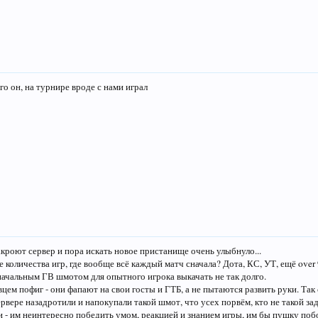
ого он, на турнире вроде с нами играл
акроют сервер и пора искать новое пристанище очень улыбнуло...
 количества игр, где вообще всё каждый матч сначала? Дота, КС, УТ, ещё over
с начальным ГВ шмотом для опытного игрока выкачать не так долго.
ем пофиг - они фапают на свои госты и ГТБ, а не пытаются развить руки. Так 
ервере назадротили и напокупали такой шмот, что усех порвём, кто не такой за
ти - им неинтересно победить умом, реакцией и знанием игры, им бы пушку по