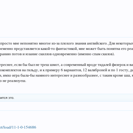
, просто мне непонятно многое из-за плохого знания английского. Для некотор
еменно представляется какой-то фантастикой, мне может быть понятна его реак
ранию потов и юзание скиллов одновременно (именно спам скилов).
реснее, если бы был не треш шмот, а современный вроде тидалей физерок и ва
окомплектов на гильду, и к примеру 6 вариантов, 12 валяброней и по 1 госту, д
в, имхо игра была-бы намного интереснее и разнообразнее, с таким кроме шш, 
о не реализуеш.
ится это.
net/load/11-1-0-154686