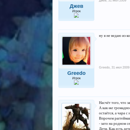
Джев
,
31 июл 2009
Джев
Игрок
ну я не ведаю из к
Greedo
,
31 июл 2009
Greedo
Игрок
Насчёт того, что з
А как-же громадное
остаётся, а чара 
Впрочем раггеймавц
- зато на родном с
Дети. Как есть де