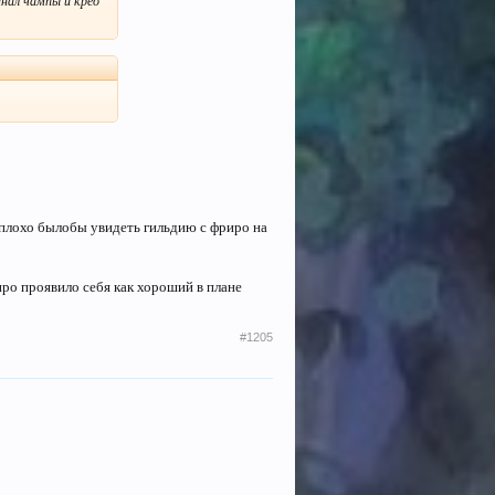
анал чампы и крео
е плохо былобы увидеть гильдию с фриро на
ро проявило себя как хороший в плане
#1205