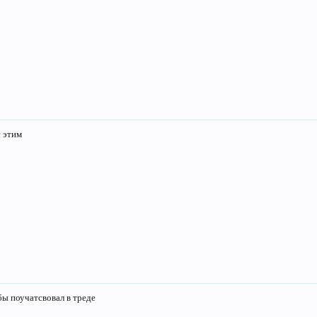
с этим
бы поучатсвовал в треде