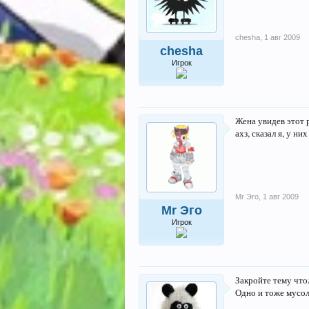
chesha
,
1 авг 2009
chesha
Игрок
Жена увидев этот р
ахз, сказал я, у ни
Mr Эго
,
1 авг 2009
Mr Эго
Игрок
Закройте тему что
Одно и тоже мусол