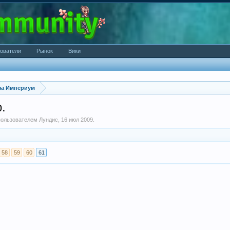
ователи
Рынок
Вики
за Империум
.
 пользователем
Лундис
,
16 июл 2009
.
58
59
60
61