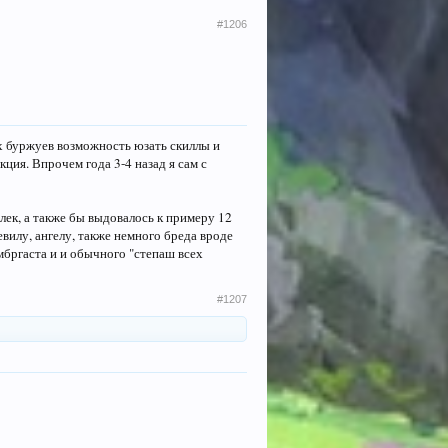
#1206
ых буржуев возможность юзать скиллы и
ция. Впрочем года 3-4 назад я сам с
лек, а также бы выдовалось к примеру 12
евилу, ангелу, также немного бреда вроде
мбргаста и и обычного "степаш всех
#1207