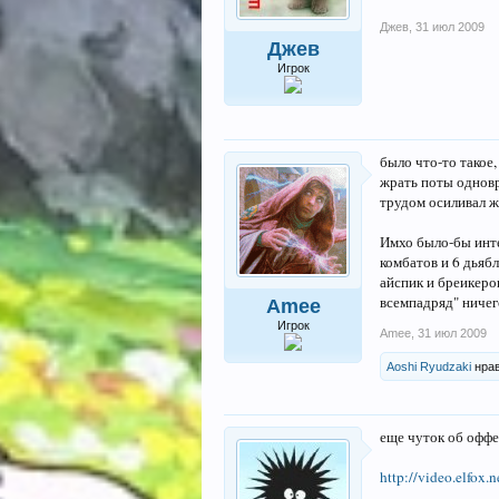
Джев
,
31 июл 2009
Джев
Игрок
было что-то такое
жрать поты одновр
трудом осиливал ж
Имхо было-бы инте
комбатов и 6 дьябл
айспик и бреикеро
всемпадряд" ничег
Amee
Игрок
Amee
,
31 июл 2009
Aoshi Ryudzaki
нрав
еще чуток об оффе
http://video.elfox.