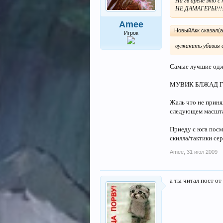
На гв арене это с
НЕ ДАМАГЕРЫ!!!
Amee
НовыйАкк сказал(а
Игрок
вулканить убивая 
Самые лучшие оджи
МУВИК БЛЖАД Г
Жаль что не приня
следующем масштаб
Приеду с юга посм
скилла/тактики сер
Amee
,
31 июл 2009
а ты читал пост от