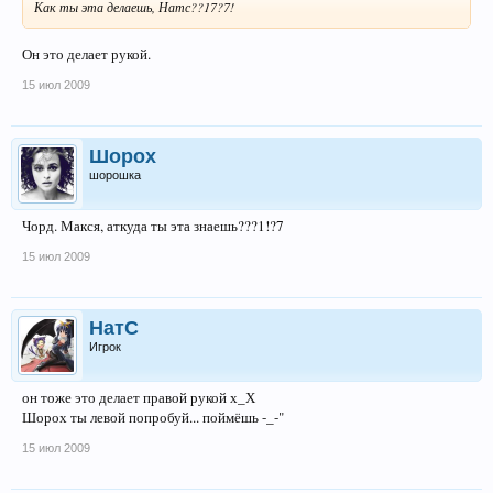
Как ты эта делаешь, Натс??17?7!
Он это делает рукой.
15 июл 2009
Шорох
шорошка
Чорд. Макся, аткуда ты эта знаешь???1!?7
15 июл 2009
НатС
Игрок
он тоже это делает правой рукой х_Х
Шорох ты левой попробуй... поймёшь -_-"
15 июл 2009