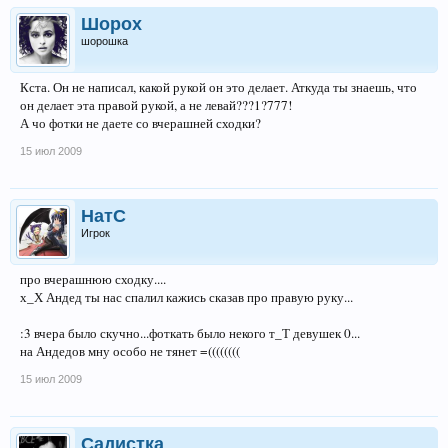
Шорох
шорошка
Кста. Он не написал, какой рукой он это делает. Аткуда ты знаешь, что
он делает эта правой рукой, а не левай???1?777!
А чо фотки не даете со вчерашней сходки?
15 июл 2009
НатС
Игрок
про вчерашнюю сходку....
х_Х Андед ты нас спалил кажись сказав про правую руку...
:3 вчера было скучно...фоткать было некого т_Т девушек 0...
на Андедов мну особо не тянет =((((((((
15 июл 2009
Садистка