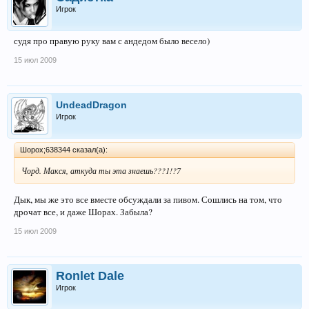
Игрок
судя про правую руку вам с андедом было весело)
15 июл 2009
UndeadDragon
Игрок
Шорох;638344 сказал(а):
Чорд. Макся, аткуда ты эта знаешь???1!?7
Дык, мы же это все вместе обсуждали за пивом. Сошлись на том, что
дрочат все, и даже Шорах. Забыла?
15 июл 2009
Ronlet Dale
Игрок