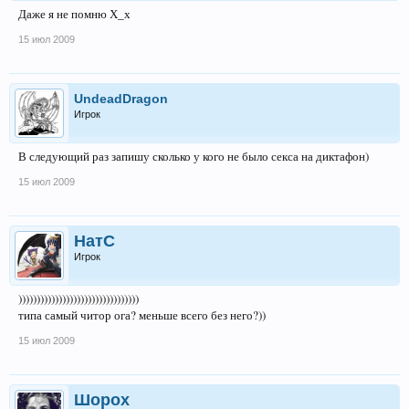
Даже я не помню Х_х
15 июл 2009
UndeadDragon
Игрок
В следующий раз запишу сколько у кого не было секса на диктафон)
15 июл 2009
НатС
Игрок
)))))))))))))))))))))))))))))))))
типа самый читор ога? меньше всего без него?))
15 июл 2009
Шорох