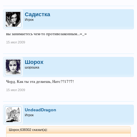
Садистка
Игрок
вы занимаетесь чем-то противозаконным...=_=
15 июл 2009
Шорох
шорошка
Чорд. Как ты эта делаешь, Натс??17?7!
15 июл 2009
UndeadDragon
Игрок
Шорох;638302 сказал(а):