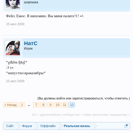
шорошка
Фейл. Емое. Я нипомню. Вы миня палите!1! =\
15 июл 2009
НатС
Игрок
*gfkbn Ijhj[*
:3 (=
*напустил краказябры*
15 июл 2009
(Вы должны войти или зарегистрироваться, чтобы ответить.)
< Назад
1
←
7
8
9
10
11
12
16+ • дружелюбное сообщество • табак притупляет инициативу • алког
Сайт
Форум
Оффлайн
Реальная жизнь