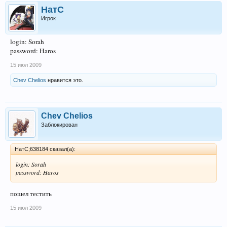
НатС
Игрок
login: Sorah
password: Haros
15 июл 2009
Chev Chelios
нравится это.
Chev Chelios
Заблокирован
НатС;638184 сказал(а):
login: Sorah
password: Haros
пошел тестить
15 июл 2009