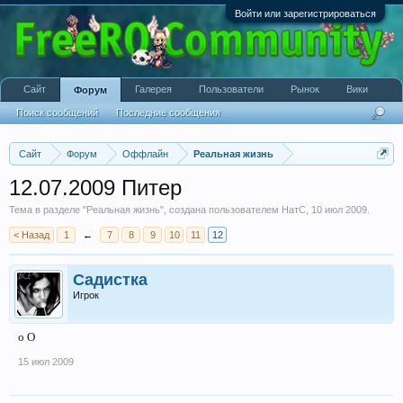
Войти или зарегистрироваться
Сайт
Галерея
Пользователи
Рынок
Вики
Форум
Поиск сообщений
Последние сообщения
Сайт
Форум
Оффлайн
Реальная жизнь
12.07.2009 Питер
Тема в разделе "
Реальная жизнь
", создана пользователем
НатС
,
10 июл 2009
.
< Назад
1
←
7
8
9
10
11
12
Садистка
Игрок
о О
15 июл 2009