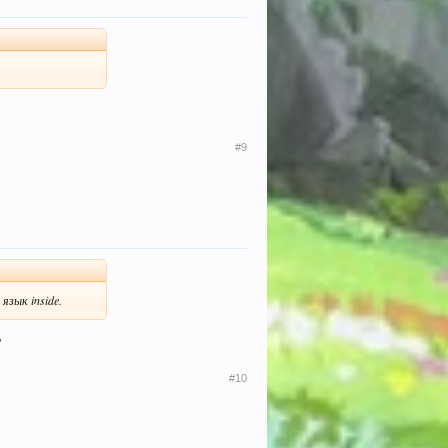
#9
язык inside.
'
#10