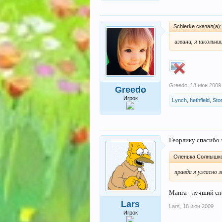
Schierke сказал(а)
извини, я школьни
Greedo
,
18 июн 2009
Greedo
Игрок
Lynch
,
hethfield
,
Sto
Георлику спасибо 
Оленька Солнышко;
правда я ужасно з
Манга - лучший сп
Lars
Lars
,
18 июн 2009
Игрок