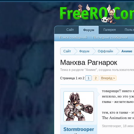
Сайт
Галерея
Польз
Форум
Поиск сообщений
Последние сообщения
Сайт
Форум
Оффлайн
Аниме
Манхва Рагнарок
Тема в разделе "
Аниме
", создана пользовател
Страница 1 из 2
1
2
Вперёд >
товарищи!! никто н
неплохо, но это уж
главы - желательн
тем, кто в танке -
The Animation не 
Stormtrooper
,
18 июн
Stormtrooper