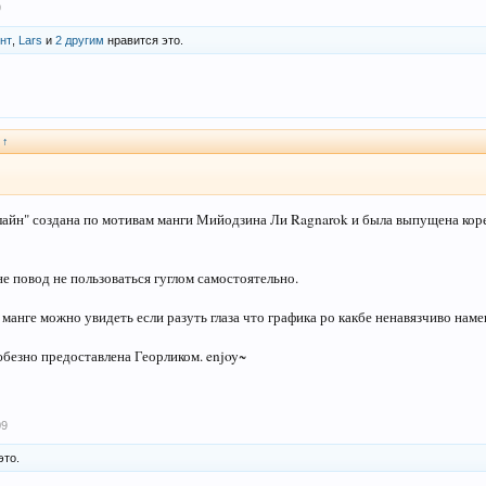
9
нт
,
Lars
и
2 другим
нравится это.
:
↑
лайн" создана по мотивам манги Мийодзина Ли Ragnarok и была выпущена корей
не повод не пользоваться гуглом самостоятельно.
 манге можно увидеть если разуть глаза что графика ро какбе ненавязчиво нам
юбезно предоставлена Георликом. enjoy~
09
это.