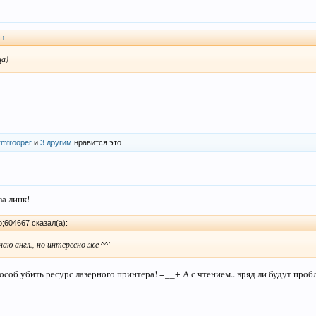
:
↑
ца)
rmtrooper
и
3 другим
нравится это.
за линк!
604667 сказал(а):
наю англ., но интересно же ^^'
особ убить ресурс лазерного принтера! =__+ А с чтением.. вряд ли будут проб