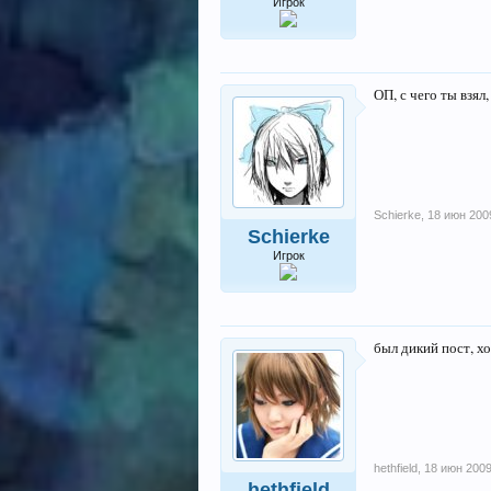
Игрок
ОП, с чего ты взял
Schierke
,
18 июн 200
Schierke
Игрок
был дикий пост, х
hethfield
,
18 июн 200
hethfield