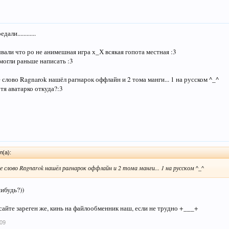
али............
ывали что ро не анимешная игра х_Х всякая гопота местная :3
 могли раньше написать :3
е слово Ragnarok нашёл рагнарок оффлайн и 2 тома манги... 1 на русском ^_^
тя аватарко откуда?:3
л(а):
ке слово Ragnarok нашёл рагнарок оффлайн и 2 тома манги... 1 на русском ^_^
нибудь?))
 сайте зареген же, кинь на файлообменник наш, если не трудно +___+
09