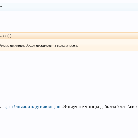
о.
азал(а):
делана по манге. добро пожаловать в реальность.
9
ту
первый томик и пару глав второго
. Это лучшее что я раздобыл за 5 лет. Англи