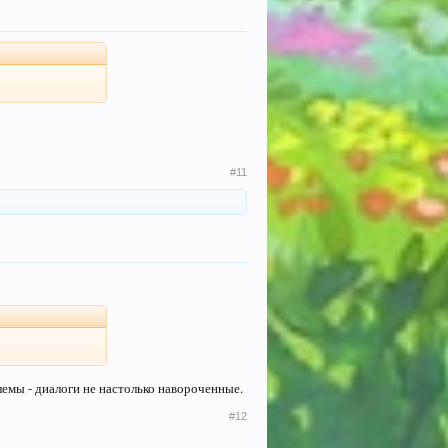
#11
лемы - диалоги не настолько навороченные.
#12