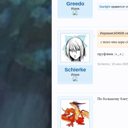
Greedo
Starlight
нравится эт
Игрок
Иеремия;604606 ск
с того что игра с
пруфлинк :>_<;:
Schierke
,
18 июн 200
Schierke
Игрок
По большому бла