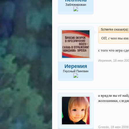
Заблокирован
Schierke сказал(а)
ОП, с чего ты взял
с того что игра сд
Иеремия
,
18 июн 20
Иеремия
Гнусный Пингвин
а врядли вы её на
жопошники, следящ
Greedo
,
18 июн 2009