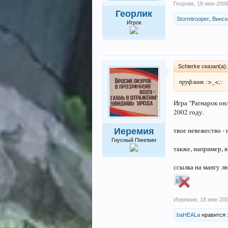
Георлик
,
18 июн 200
Георлик
Stormtrooper
,
Винсе
Игрок
Schierke сказал(а)
пруфлинк :>_<;:
Игра "Рагнарок он
2002 году.
твое невежество - 
Иеремия
Гнусный Пингвин
также, например, в
ссылка на мангу л
Иеремия
,
18 июн 20
baHEALa
нравится 