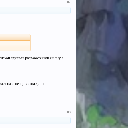
#7
ской группой разработчиков graffity в
екает на свое происхождение
#8