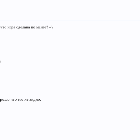
, что игра сделана по манге? =\
9
орошо что его не видно.
9