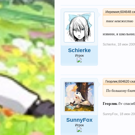
Иеремия;604648 ск
твое невежество
извини, я школьни
Schierke
,
18 июн 200
Schierke
Игрок
Георлик;604620 ска
По большому бла
Георлик
/lv спаси
SunnyFox
,
18 июн 20
SunnyFox
Игрок