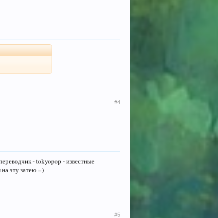
#4
переводчик - tokyopop - известные
на эту затею =)
#5