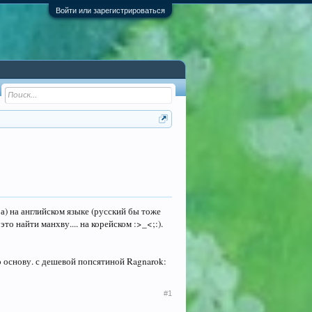
Войти или зарегистрироваться
ра) на английском языке (русский бы тоже
это найти манхву.... на корейском :>_<;:).
го основу. с дешевой попсятиной Ragnarok:
#1