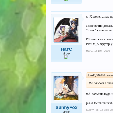
х_Х шоке..... нас пред
а мне вечно доказ
*пиик* казявки не
PS: поискал в сетк
PPS: х_Х аффтар у 
НатС
НатС
,
18 июн 2009
Игрок
НатС;604696 сказа
PS: поискал в сет
м.б. зальёшь куда-
p.s. о ты на нашем
SunnyFox
SunnyFox
,
18 июн 20
Игрок