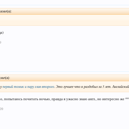
азал(а):
ца)
9
зал(а):
ту
первый томик и пару глав второго
. Это лучшее что я раздобыл за 5 лет. Английский 
бо, попытаюсь почитать ночью, правда я ужасно знаю англ., но интересно же ^^
09