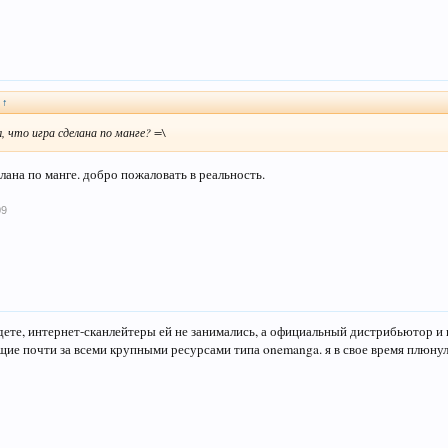
:
↑
, что игра сделана по манге? =\
елана по манге. добро пожаловать в реальность.
09
йдете, интернет-сканлейтеры ей не занимались, а официальный дистрибьютор и 
ие почти за всеми крупными ресурсами типа onemanga. я в свое время плюнул 