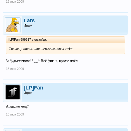
15 июн 2009
Lars
Игрок
[LP]Fan;599317 сказал(а):
Так хочу спать, что ничего не понял :*А*:
Забудь
ся сном
! *__* Всё фигня, кроме пчёл.
15 июн 2009
[LP]Fan
Игрок
А как же мед?
15 июн 2009