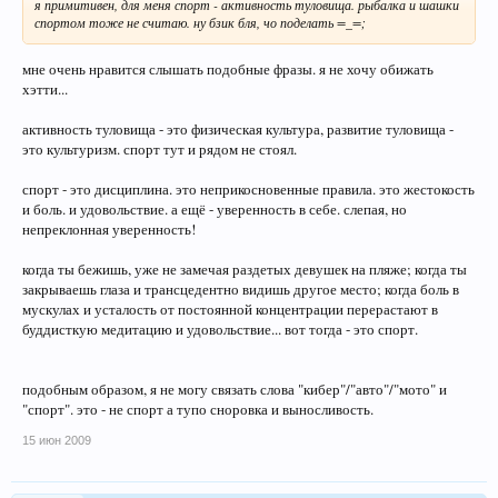
я примитивен, для меня спорт - активность туловища. рыбалка и шашки
спортом тоже не считаю. ну бзик бля, чо поделать =_=;
мне очень нравится слышать подобные фразы. я не хочу обижать
хэтти...
активность туловища - это физическая культура, развитие туловища -
это культуризм. спорт тут и рядом не стоял.
спорт - это дисциплина. это неприкосновенные правила. это жестокость
и боль. и удовольствие. а ещё - уверенность в себе. слепая, но
непреклонная уверенность!
когда ты бежишь, уже не замечая раздетых девушек на пляже; когда ты
закрываешь глаза и трансцедентно видишь другое место; когда боль в
мускулах и усталость от постоянной концентрации перерастают в
буддисткую медитацию и удовольствие... вот тогда - это спорт.
подобным образом, я не могу связать слова "кибер"/"авто"/"мото" и
"спорт". это - не спорт а тупо сноровка и выносливость.
15 июн 2009