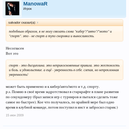
ManowaR
Игрок
salvador сказал(а):
↑
подобным образом, я не могу связать слова "кибер"/"авто"/"мото" и
"спорт". это - не спорт а тупо сноровка и выносливость.
Несогласен
Вот это
спорт - это дисциплина. это неприкосновенные правила. это жестокость
и боль. и удовольствие. а ещё - уверенность в себе. слепая, но непреклонная
уверенность!
может быть применено и к кибер/авто/мото и т.д. спорту.
p.s. Помню в своё время задротствовал в старкрафте в плане развития
по секундомеру (брал записи игр с турниров и пытался сделать тоже
самое но быстрее). Кое что получалось, по крайней мере был одно
время в клубной команде, потом поступил в инст и забросил старик:)
15 июн 2009