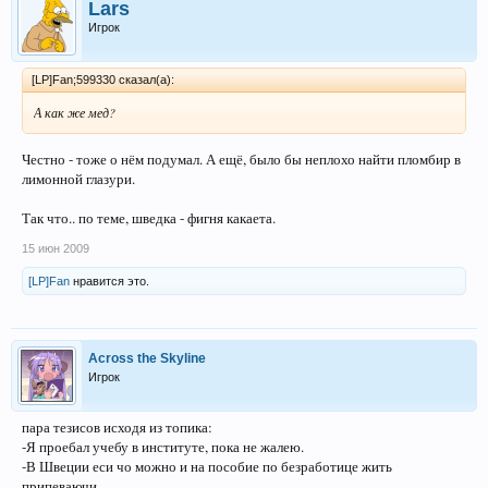
Lars
Игрок
[LP]Fan;599330 сказал(а):
А как же мед?
Честно - тоже о нём подумал. А ещё, было бы неплохо найти пломбир в
лимонной глазури.
Так что.. по теме, шведка - фигня какаета.
15 июн 2009
[LP]Fan
нравится это.
Across the Skyline
Игрок
пара тезисов исходя из топика:
-Я проебал учебу в институте, пока не жалею.
-В Швеции еси чо можно и на пособие по безработице жить
припеваючи.