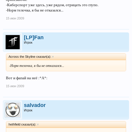
-Киберспорт уже здесь, уже рядом, отрицать это глупо.
-Норм телочка, я бы не отказался...
15 июн 2009
[LP]Fan
Игрок
Across the Skyline сказал(а):
↑
-Норм телочка, я бы не отказался...
Вот и фапай на неё :*А*:
15 июн 2009
salvador
Игрок
hethfield сказал(а):
↑