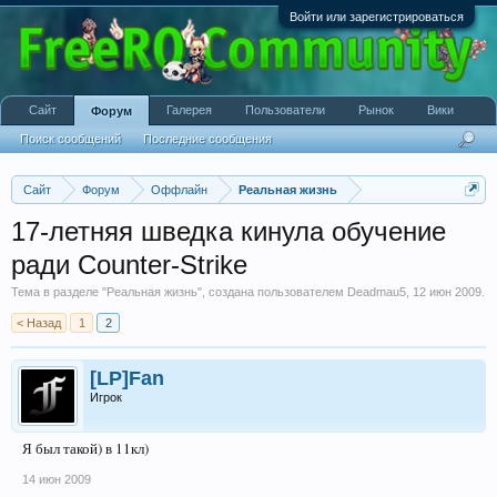
Войти или зарегистрироваться
Сайт
Галерея
Пользователи
Рынок
Вики
Форум
Поиск сообщений
Последние сообщения
Сайт
Форум
Оффлайн
Реальная жизнь
17-летняя шведка кинула обучение
ради Counter-Strike
Тема в разделе "
Реальная жизнь
", создана пользователем
Deadmau5
,
12 июн 2009
.
< Назад
1
2
[LP]Fan
Игрок
Я был такой) в 11кл)
14 июн 2009