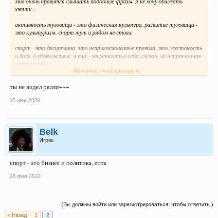
мне очень нравится слышать подобные фразы. я не хочу обижать
хэтти...
активность туловища - это физическая культура, развитие туловища -
это культуризм. спорт тут и рядом не стоял.
спорт - это дисциплина. это неприкосновенные правила. это жестокость
и боль. и удовольствие. а ещё - уверенность в себе. слепая, но непреклонная
уверенность!
Нажмите, чтобы раскрыть...
когда ты бежишь, уже не замечая раздетых девушек на пляже; когда ты
ты не видел ралли~~~
закрываешь глаза и трансцедентно видишь другое место; когда боль в
мускулах и усталость от постоянной концентрации перерастают в
15 июн 2009
буддисткую медитацию и удовольствие... вот тогда - это спорт.
подобным образом, я не могу связать слова "кибер"/"авто"/"мото" и
Belk
"спорт". это - не спорт а тупо сноровка и выносливость.
Игрок
спорт - это бизнес и политика, епта
28 фев 2012
(Вы должны войти или зарегистрироваться, чтобы ответить.)
< Назад
1
2