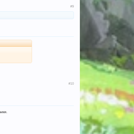
#9
#10
зыки.