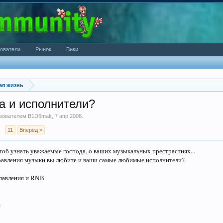
ователи
Рынок
Вики
ая жизнь
 и исполнители?
ьзователем
B1D6mak
,
7 апр 2008
.
→
11
Вперёд >
чтоб узнать уважаемые господа, о ваших музыкальных престрастиях...
равления музыки вы любите и ваши самые любимые исполнители?
павления и RNB
8