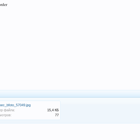
order
pec_bfoto_57049.jpg
ер файла:
15,4 КБ
мотров:
77