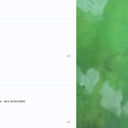
#2
- все исполнят.
#3