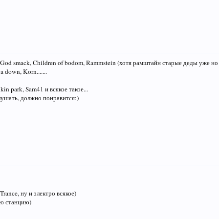
X, God smack, Children of bodom, Rammstein (хотя рамштайн старые деды уже но
a down, Korn.......
in park, Sam41 и всякое такое...
ушать, должно понравится:)
Trance, ну и электро всякое)
ю станцию)