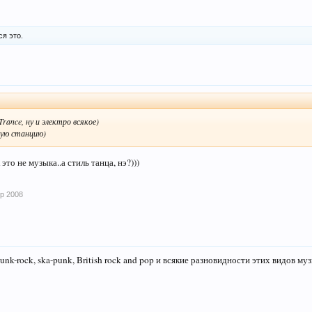
я это.
 Trance, ну и электро всякое)
ую станцию)
то не музыка..а стиль танца, нэ?)))
пр 2008
 punk-rock, ska-punk, British rock and pop и всякие разновидности этих видов му