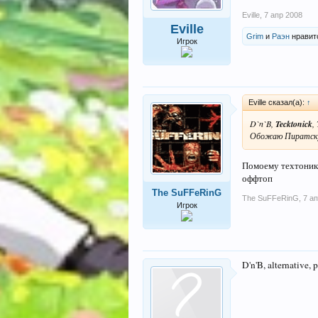
Eville
,
7 апр 2008
Eville
Grim
и
Раэн
нравитс
Игрок
Eville сказал(а):
↑
D`n`B,
Tecktonick
,
Обожаю Пиратск
Помоему техтоник э
оффтоп
The SuFFeRinG
The SuFFeRinG
,
7 а
Игрок
D'n'B, alternative,