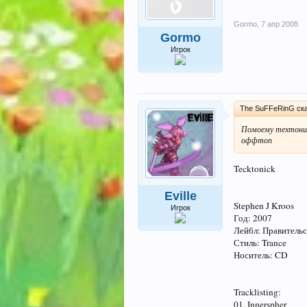
Gormo
,
7 апр 2008
Gormo
Игрок
The SuFFeRinG ска
Помоему техтоник 
оффтоп
Tecktonick
Eville
Stephen J Kroos
Игрок
Год: 2007
Лейбл: Правительс
Стиль: Trance
Носитель: CD
Tracklisting:
01. Innerspher