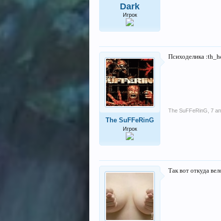
Dark
Игрок
Психоделика :th_h
The SuFFeRinG
,
7 а
The SuFFeRinG
Игрок
Так вот откуда в