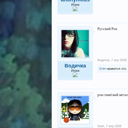
Игрок
Русский Рок
Водичка
,
7 апр 2008
Водичка
Grim
нравится это.
Игрок
рок-тяжёлый метал 
Dark
,
7 апр 2008