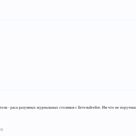
ли - раса разумных журнальных столиков с Бетельйгейзе. Им что не поручишь 
08