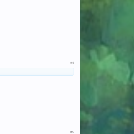
#4
#5