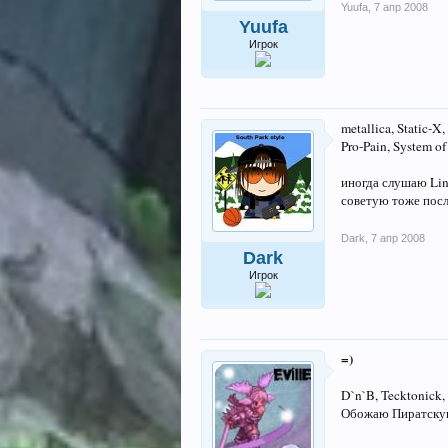
Yuufa
,
7 апр 2008
Yuufa
Игрок
metallica, Static-
Pro-Pain, System of 
иногда слушаю Link
советую тоже посл
Dark
,
7 апр 2008
Dark
Игрок
=)
D`n`B, Tecktonick, 
Обожаю Пиратску