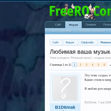
Сайт
Галерея
Польз
Форум
Поиск сообщений
Последние сообщения
Сайт
Форум
Оффлайн
Реальн
Любимая ваша музыка
Тема в разделе "
Реальная жизнь
", создана пол
Страница 1 из 11
1
2
3
4
5
6
Эту тему создал, 
Какие стили и нап
Я люблю реп напр
B1D6mak
,
7 апр 200
B1D6mak