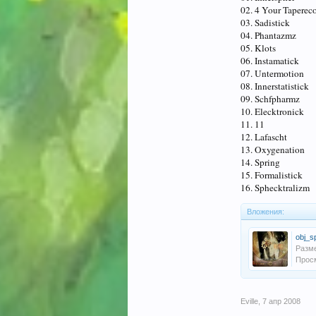
02. 4 Your Taperec
03. Sadistick
04. Phantazmz
05. Klots
06. Instamatick
07. Untermotion
08. Innerstatistick
09. Schfpharmz
10. Elecktronick
11. 11
12. Lafascht
13. Oxygenation
14. Spring
15. Formalistick
16. Sphecktralizm
Вложения:
obj_s
Разм
Прос
Eville
,
7 апр 2008