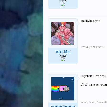
Игрок
панкуха епт!)
кот Ик
,
7 апр 2008
кот Ик
Игрок
Музыка? Что это?
Любимые исполните
anonymous
,
7 апр 20
anonymous