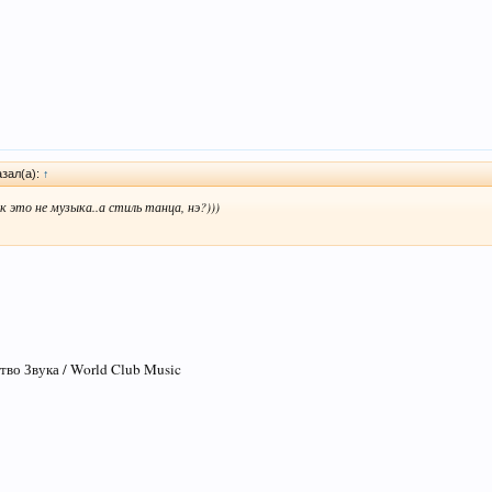
зал(а):
↑
это не музыка..а стиль танца, нэ?)))
тво Звука / World Club Music