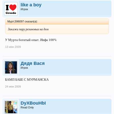
like a boy
Игрок
Мурт;596097 сказал(а):
Закажи пару резиновых на дом
У Мурта богатый опыт. Инфа 100%
13 июн 2009
Дядя Вася
Игрок
БАМП БАБЕ С МУРМАНСКА
24 июн 2009
DyXBouHbI
Read Only