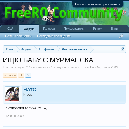
Войти или зарегистрироваться
Сайт
Галерея
Пользователи
Рынок
Вики
Форум
Поиск сообщений
Последние сообщения
Сайт
Форум
Оффлайн
Реальная жизнь
ИЩЮ БАБУ С МУРМАНСКА
Тема в разделе "
Реальная жизнь
", создана пользователем
ВанОо
,
5 июн 2009
.
< Назад
1
2
НатС
Игрок
с открытия топика "гв" =)
13 июн 2009