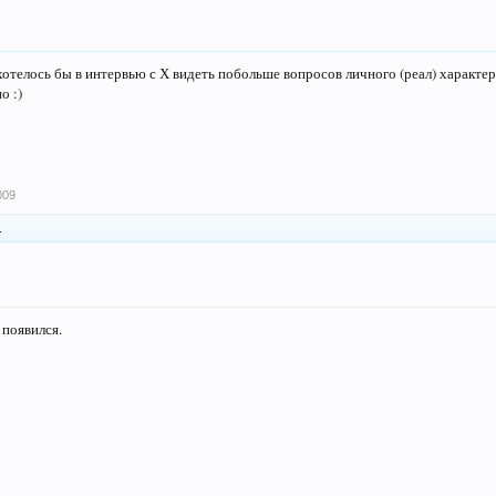
отелось бы в интервью с Х видеть побольше вопросов личного (реал) характера
о :)
009
.
 появился.