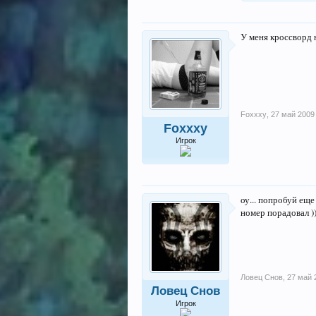
У меня кроссворд 
Foxxxy
,
27 май 2009
Foxxxy
Игрок
оу... попробуй еще
номер порадовал ))
Ловец Снов
,
27 май 
Ловец Снов
Игрок