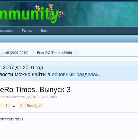
ователи
Рынок
Вики
щений (2007-2010)
Free-RO Times (2009)
 2007 до 2010 год.
вости можно найти в
основных разделах
.
eRo Times. Выпуск 3
на пользователем
Дейзи
,
26 май 2009
.
6
→
9
Вперёд >
 вправду тру)