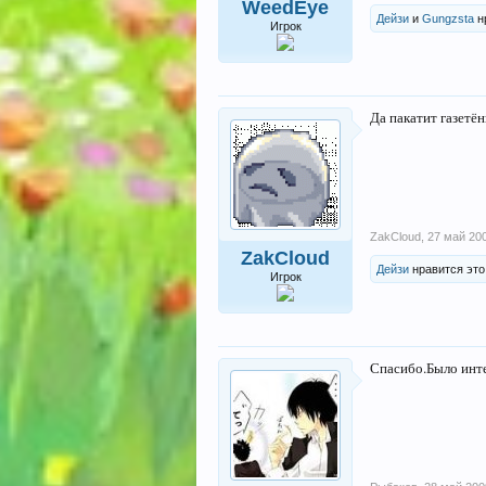
WeedEye
Дейзи
и
Gungzsta
н
Игрок
Да пакатит газетён
ZakCloud
,
27 май 20
ZakCloud
Дейзи
нравится это
Игрок
Спасибо.Было инт