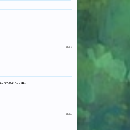
#43
шол - все норма.
#44