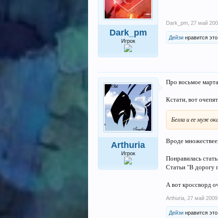
Dark_pm
,
27 май 20
Dark_pm
Дейзи
нравится это
Игрок
Про восьмое марта 
Кстати, вот очепя
Белла и ее муж ок
Вроде множествеен
Arthuria
Игрок
Понравилась статья
Статьи "В дорогу 
А вот кроссворд о
Arthuria
,
27 май 2009
Дейзи
нравится это