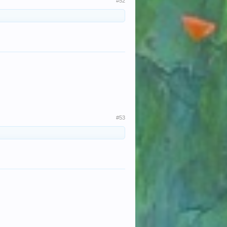
#52
#53