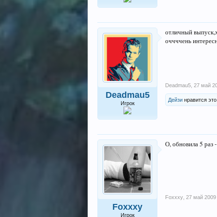
отличный выпуск,х
оччччень интересн
Deadmau5
,
27 май 2
Deadmau5
Дейзи
нравится это
Игрок
О, обновила 5 раз -
Foxxxy
,
27 май 2009
Foxxxy
Игрок