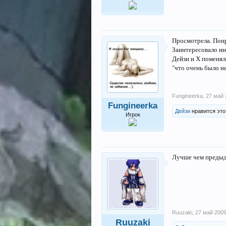
Просмотрела. Понр
Заинтересовало ин
Дейзи и Х поменял
"что очень было н
Fungineerka
,
27 май 
Fungineerka
Дейзи
нравится это
Игрок
Лучше чем предыд
Ruuzaki
,
27 май 200
Ruuzaki