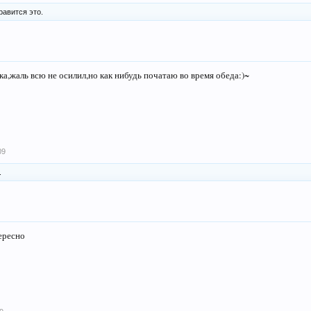
равится это.
ка,жаль всю не осилил,но как нибудь початаю во время обеда:)~
09
.
ересно