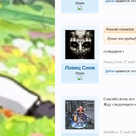
Дейзи
нравится это
Игрок
Ruuzaki сказал(а):
Лучше чем предыду
солидарен:)
Ловец Снов
,
27 май 
Ловец Снов
Дейзи
нравится это
Игрок
Спасибо всем, кто
Жду следующего н
WeedEye
,
27 май 20