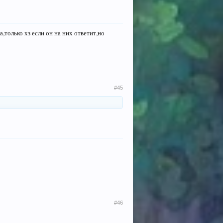
,только хз если он на них ответит,но
#45
#46