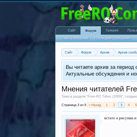
Сайт
Галерея
Польз
Форум
Поиск сообщений
Последние сообщения
Сайт
Форум
Архив
Архив сооб
Вы читаете архив за период с
Актуальные обсуждения и но
Мнения читателей Fre
Тема в разделе "
Free-RO Times (2009)
", созда
Страница 3 из 9
< Назад
1
2
3
4
5
кстате а рисунки и