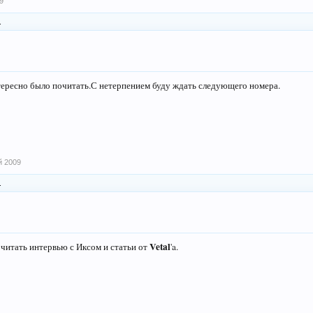
9
.
ересно было почитать.С нетерпением буду ждать следующего номера.
й 2009
.
Vetal
читать интервью с Иксом и статьи от
'a.