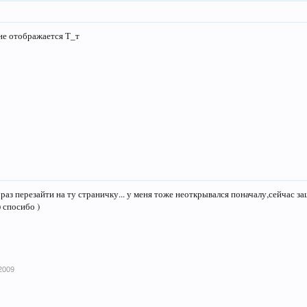
не отображается Т_т
 раз перезайти на ту страничку... у меня тоже неоткрывался поначалу,сейчас за
 спосибо )
2009