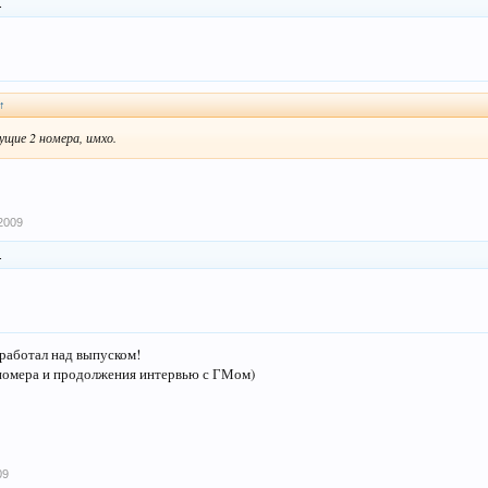
.
↑
щие 2 номера, имхо.
2009
.
 работал над выпуском!
омера и продолжения интервью с ГМом)
09