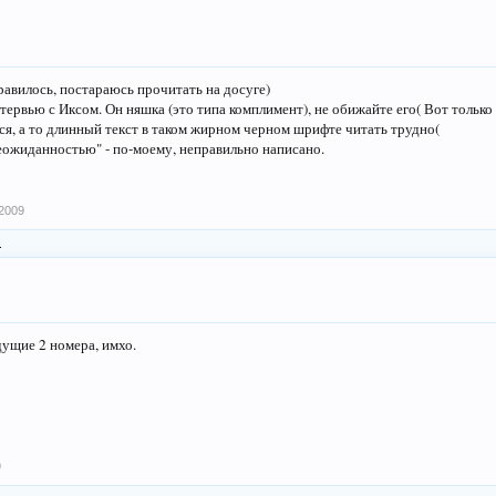
авилось, постараюсь прочитать на досуге)
тервью с Иксом. Он няшка (это типа комплимент), не обижайте его( Вот только 
ся, а то длинный текст в таком жирном черном шрифте читать трудно(
еожиданностью" - по-моему, неправильно написано.
2009
.
ущие 2 номера, имхо.
9