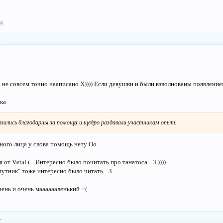
09
.
не совсем точно нааписано Х)))) Если девушки и были взволнованы появлением 
тка
азались благодарны за помощ
и
и щедро раздавали участникам опыт.
ого лица у слова помощь нету Оо
 от Vetal (= Интересно было почитать про танатоса =З ))))
путник" тоже интересно было читать =З
чень и очень мааааааленький =(
.