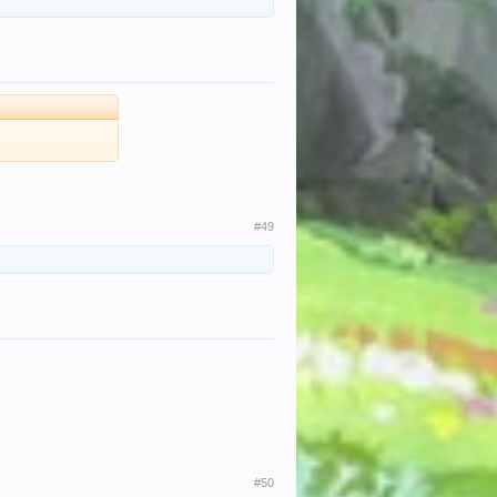
#49
#50