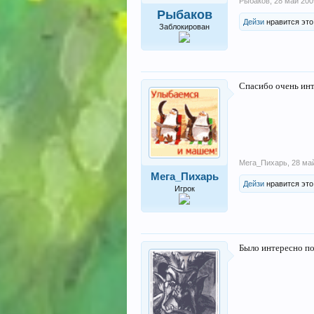
Рыбаков
,
28 май 200
Рыбаков
Дейзи
нравится это
Заблокирован
Спасибо очень инт
Мега_Пихарь
,
28 ма
Мега_Пихарь
Дейзи
нравится это
Игрок
Было интересно по