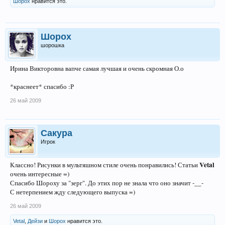
Шорох
нравится это.
Шорох
шорошка
Ирина Викторовна вапче самая лучшая и очень скромная О.о
*краснеет* спасибо :Р
26 май 2009
Сакура
Игрок
Vetal
Классно! Рисунки в мультяшном стиле очень понравились! Статьи
очень интересные =)
Спасибо Шороху за "зерг". До этих пор не знала что оно значит -__-
С нетерпением жду следующего выпуска =)
26 май 2009
Vetal
,
Дейзи
и
Шорох
нравится это.