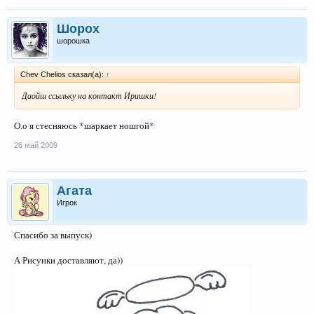
Шорох
шорошка
Chev Chelios сказал(а):
↑
Даойш ссыльку на контакт Иришки!
О.о я стесняюсь *шаркает ношгой*
26 май 2009
Агата
Игрок
Спасибо за выпуск)
А Рисунки доставляют, да))