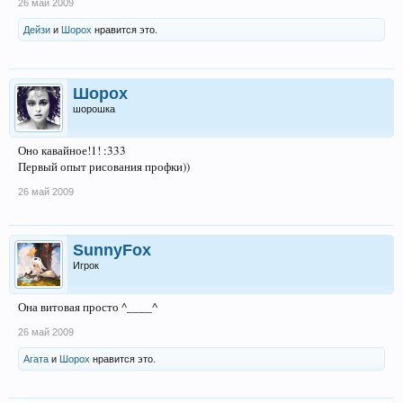
26 май 2009
Дейзи
и
Шорох
нравится это.
Шорох
шорошка
Оно кавайное!1! :333
Первый опыт рисования профки))
26 май 2009
SunnyFox
Игрок
Она витовая просто ^____^
26 май 2009
Агата
и
Шорох
нравится это.