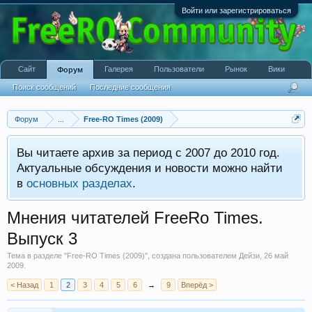
Войти или зарегистрироваться
Сайт
Галерея
Пользователи
Рынок
Вики
Форум
Поиск сообщений
Последние сообщения
Форум
...
Free-RO Times (2009)
Вы читаете архив за период с 2007 до 2010 год.
Актуальные обсуждения и новости можно найти
в
основных разделах
.
Мнения читателей FreeRo Times.
Выпуск 3
Тема в разделе "
Free-RO Times (2009)
", создана пользователем
Дейзи
,
26 май
2009
.
< Назад
1
2
3
4
5
6
→
9
Вперёд >