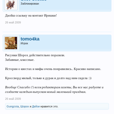
Заблокирован
Даойш ссыльку на контакт Иришки!
26 май 2009
tomo4ka
Игрок
Рисунки Шорох действительно поразили.
Забавные, классные.
Истории о квестах и мифы очень понравились.. Красиво написано.
Кроссворд милый, только я дурак и долго над ним сидела :))
Вообще Спасибо (!) всем редакторам газеты, Вы все нас радуете и
создаете каждым выпуском новый маленький праздник.
26 май 2009
Gungzsta
,
Шорох
и
Дейзи
нравится это.