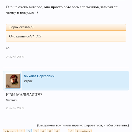
Оно не очень витовое, оно просто объелось апельсинов, заливая сп
чампу и попухло=)
Шорох сказал(а):
Оно кавайное!1! :333
^^
26 май 2009
Михаил Сергеевич
Игрок
И ВЫ МАЛЬЧАЛИ?!?
Читать!
26 май 2009
(Вы должны войти или зарегистрироваться, чтобы ответить.)
< Назад
1
2
3
4
5
6
→
9
Вперёд >