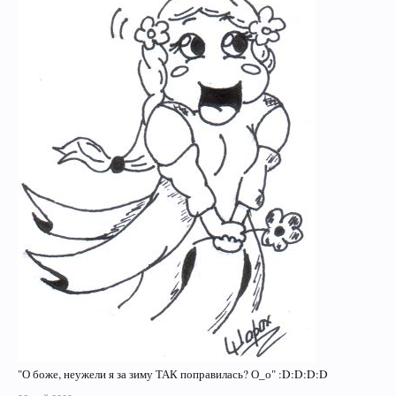
"О боже, неужели я за зиму ТАК поправилась? О_о" :D:D:D:D