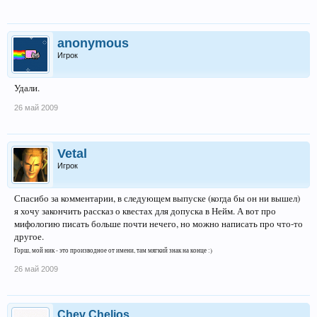
anonymous
Игрок
Удали.
26 май 2009
Vetal
Игрок
Спасибо за комментарии, в следующем выпуске (когда бы он ни вышел)
я хочу закончить рассказ о квестах для допуска в Нейм. А вот про
мифологию писать больше почти нечего, но можно написать про что-то
другое.
Горш, мой ник - это производное от имени, там мягкий знак на конце :)
26 май 2009
Chev Chelios