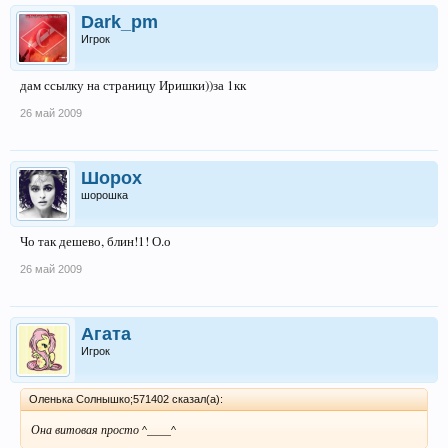
Dark_pm
Игрок
дам ссылку на страницу Иришки))за 1кк
26 май 2009
Шорох
шорошка
Чо так дешево, блин!1! О.о
26 май 2009
Агата
Игрок
Оленька Солнышко;571402 сказал(а):
Она витовая просто ^____^