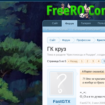
Сайт
Галерея
Польз
Форум
Поиск сообщений
Последние сообщения
Сайт
Форум
Профессии
Крест
ГК круз
Тема в разделе "
Крестоносцы и Рыцари
", созд
Страница 5 из 5
< Назад
1
2
3
4
5
A Raptor сказал(а)
75 декс не красив
а вообще из браги
=_=;
О_О а я то думал 
FastGTX
FastGTX
,
3 июл 2009