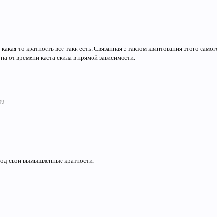
 какая-то кратность всё-таки есть. Связанная с тактом квантования этого самог
 она от времени каста скила в прямой зависимости.
09
под свои вымышленные кратности.