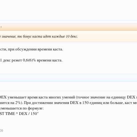
:
↑
ое значение, тк бонус каста идет каждые 10 декс.
ости, при обсуждении времени каста.
1 декс режет 0,6(6)% времени каста.
EX уменьшает время каста многих умений (точное значение на единицу DEX 
шится на 2%). При достижении значения DEX в 150 единиц или больше, каст м
 уменьшается по формуле:
T TIME * DEX / 150"
09