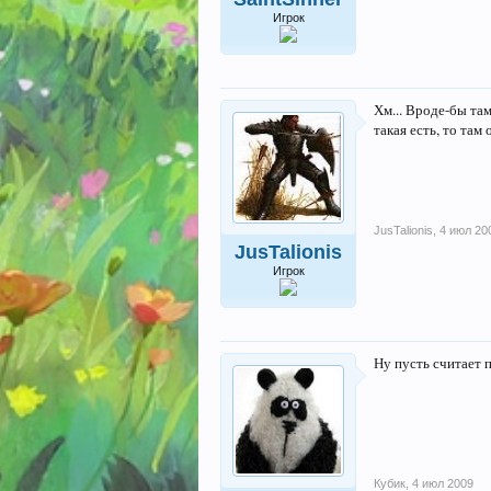
Игрок
Хм... Вроде-бы там
такая есть, то там
JusTalionis
,
4 июл 20
JusTalionis
Игрок
Ну пусть считает 
Кубик
,
4 июл 2009