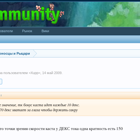
ователи
Рынок
Вики
оносцы и Рыцари
ана пользователем
=Xupp=
,
14 май 2009
.
:
↑
ое значение, тк бонус каста идет каждые 10 декс.
 70 декс хватает за глаза чтобы держать сакру
что точки зрения скорости каста у ДЕКС тока одна кратность есть 150