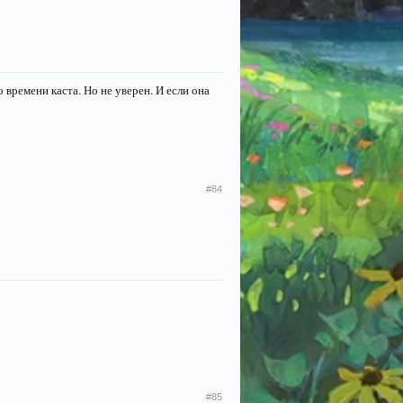
о времени каста. Но не уверен. И если она
#84
#85