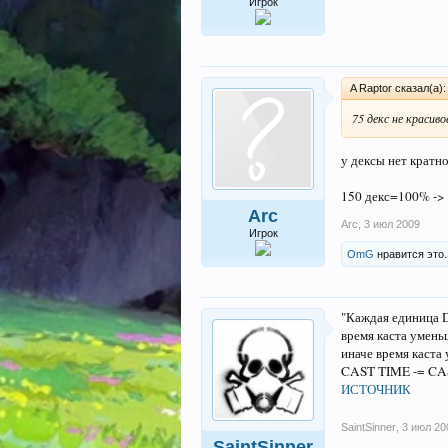
Игрок
A Raptor сказал(а)
75 декс не красив
у дексы нет кратн
150 декс=100% -> 
Arc
Arc
,
3 июл 2009
Игрок
OmG
нравится это.
"Каждая единица D
время каста умень
иначе время каста
CAST TIME -= CAS
ИСТОЧНИК
SaintSinner
,
3 июл 20
SaintSinner