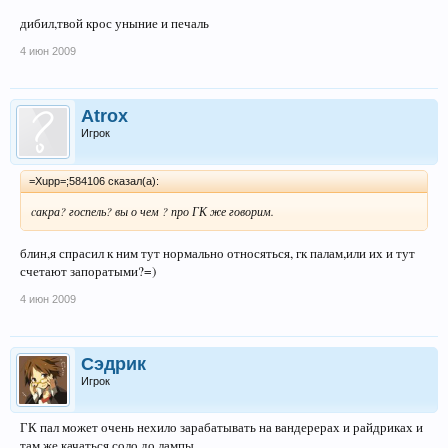
дибил,твой крос уныние и печаль
4 июн 2009
Atrox
Игрок
=Xupp=;584106 сказал(а):
cакра? госпель? вы о чем ? про ГК же говорим.
блин,я спрасил к ним тут нормально относяться, гк палам,или их и тут
счетают запоратыми?=)
4 июн 2009
Сэдрик
Игрок
ГК пал может очень нехило зарабатывать на вандерерах и райдриках и
там же качаться соло до лампы.