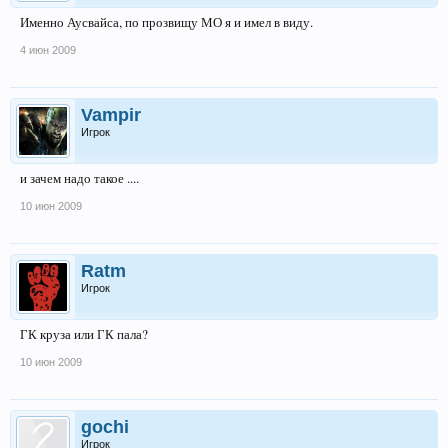
Именно Аусвайса, по прозвищу МО я и имел в виду.
4 июн 2009
Vampir
Игрок
и зачем надо такое ....
10 июн 2009
Ratm
Игрок
ГК круза или ГК пала?
10 июн 2009
gochi
Игрок