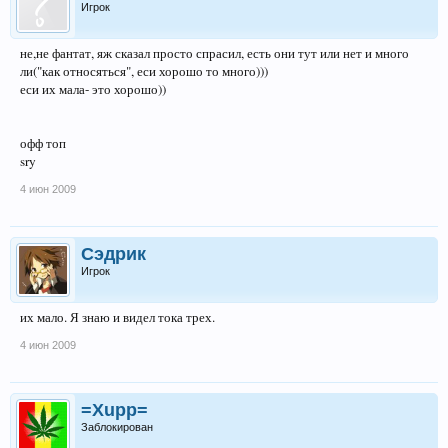
Игрок
не,не фантат, яж сказал просто спрасил, есть они тут или нет и много
ли("как относяться", еси хорошо то много)))
еси их мала- это хорошо))
офф топ
sry
4 июн 2009
Сэдрик
Игрок
их мало. Я знаю и видел тока трех.
4 июн 2009
=Xupp=
Заблокирован