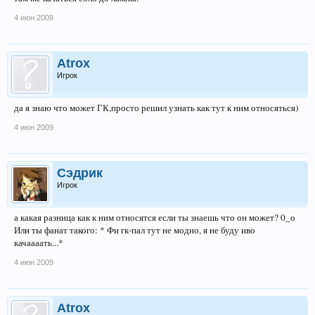
4 июн 2009
Atrox
Игрок
да я знаю что может ГК,просто решил узнать как тут к ним относяться)
4 июн 2009
Сэдрик
Игрок
а какая разница как к ним относятся если ты знаешь что он может? 0_о
Или ты фанат такого: * Фи гк-пал тут не модно, я не буду иво
качаааать...*
4 июн 2009
Atrox