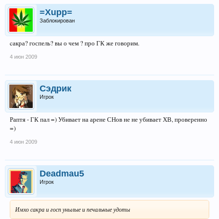
=Xupp=
Заблокирован
cакра? госпель? вы о чем ? про ГК же говорим.
4 июн 2009
Сэдрик
Игрок
Раптя - ГК пал =) Убивает на арене СНов не не убивает ХВ, проверенно
=)
4 июн 2009
Deadmau5
Игрок
Имхо сакра и госп унылые и печальные удоты