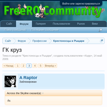
Войти или зарегистрироваться
Сайт
Галерея
Пользователи
Рынок
Вики
Форум
Поиск сообщений
Последние сообщения
Сайт
Форум
Профессии
Крестоносцы и Рыцари
ГК круз
Тема в разделе "
Крестоносцы и Рыцари
", создана пользователем
=Xupp=
,
14 май
2009
.
< Назад
1
2
3
4
5
Вперёд >
A Raptor
Заблокирован
Across the Skyline сказал(а):
↑
да.