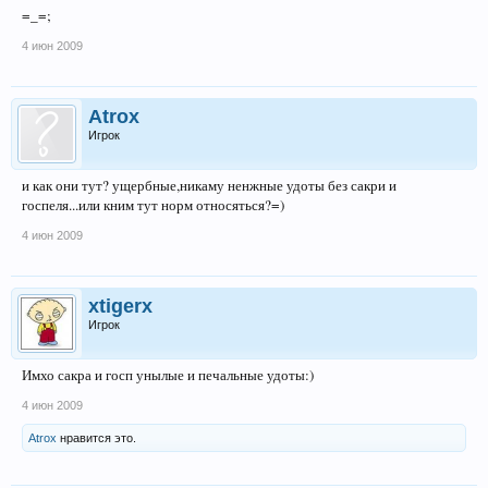
=_=;
4 июн 2009
Atrox
Игрок
и как они тут? ущербные,никаму ненжные удоты без сакри и
госпеля...или кним тут норм относяться?=)
4 июн 2009
xtigerx
Игрок
Имхо сакра и госп унылые и печальные удоты:)
4 июн 2009
Atrox
нравится это.