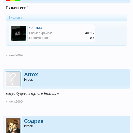
Гк палы есть)
Вложения:
123.JPG
Размер файла:
40 КБ
Просмотров:
100
4 июн 2009
Atrox
Игрок
скоро будет на одного больше))
4 июн 2009
Сэдрик
Игрок