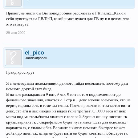
Привет, не могли бы Вы поподробнее рассказать о ГК палах...Как он
себя чувствует на ГВ/ПвП, какой шмот нужен для ГВ ну и в целом, что
это за зверь?
29 июн 2009
el_pico
Заблокирован
Гранд крос круз
Я с некоторыми положениями данного гайда несогласен, поэтому дам
немного другой стат билд.
В начале раскидываем 9 вит, 9 лак, 9 инт потом поднимаем инт до
финального значения, качаться с 1 стр и 1 декс вполне возможно, кто не
верит, скрины есть в теме зал славы. После прокачки инт качается вит и
декс, стр аги и лак ниодин из видов гк не трогает. С 1000 веса от пеко
места под мастелы/поты хватает с головой. Здесь я опишу чистого гк
круза, вариант гк с сакрифайсом будет чуть ниже. Есть два основных
варианта гк, с хилом и без. Вариант с хилом немного быстрее может
дойти до пала, т.к. когда не будет пати он будет качаться побыстрее гк