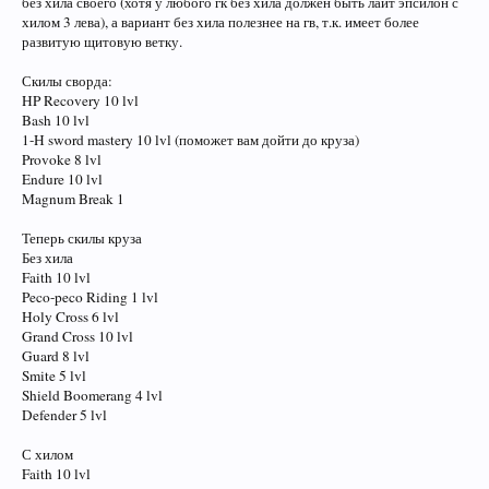
без хила своего (хотя у любого гк без хила должен быть лайт эпсилон с
хилом 3 лева), а вариант без хила полезнее на гв, т.к. имеет более
развитую щитовую ветку.
Скилы сворда:
HP Recovery 10 lvl
Bash 10 lvl
1-H sword mastery 10 lvl (поможет вам дойти до круза)
Provoke 8 lvl
Endure 10 lvl
Magnum Break 1
Теперь скилы круза
Без хила
Faith 10 lvl
Peco-peco Riding 1 lvl
Holy Cross 6 lvl
Grand Cross 10 lvl
Guard 8 lvl
Smite 5 lvl
Shield Boomerang 4 lvl
Defender 5 lvl
С хилом
Faith 10 lvl