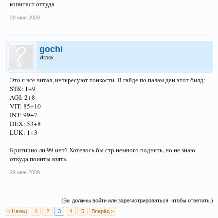
копипаст оттуда
29 июн 2009
gochi
Игрок
Это я все читал, интересуют тонкости. В гайде по палам дан этот билд:
STR: 1+9
AGI: 2+8
VIT: 85+10
INT: 99+7
DEX: 53+8
LUK: 1+3
Критично ли 99 инт? Хотелось бы стр немного поднять, но не знаю
откуда поинты взять.
29 июн 2009
(Вы должны войти или зарегистрироваться, чтобы ответить.)
< Назад
1
2
3
4
5
Вперёд >