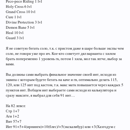
Peco-peco Riding 1 lvl
Holy Cross 6 lvl
Grand Cross 10 lvl
Cure 1 lvl
Divine Protection 3 lvl
Demon Bane 5 lvl
Heal 10 lvl
Guard 3 lvl
Я не советую бегать соло, т.к. с пристом даже в шаре больше экспы чем
соло, не говоря уже про ич. Кое-кто советует дял варианта с хилом
брать попеременно 1 уровень гк, потом 1 хила, мол так легче, выбор за
вами.
Вы должны сами выбрать финальное значение своей инт, исходя из
эквипа с которым будете бегать на каче и гв, оптимально делать 115,
120, или 125 инт под кастом, т.к. макс матк повышается через каждых 5
пунктов инт. Вобщем инт выбераете сами исходя из калькулятора и
сразу максите, я выбрал для себя 91 инт…
На 82 левел:
Стр 1+7
Аги 1+2
Вит 57+7
Инт 91+5+4(ирнинги)+10(блес)/+5(экскалибур) или +3(Хаэгодум с