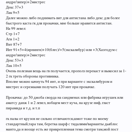
андре/зипер)+2мистрес
Декс 37+3
Лак 9+5
Далее можно либо поднимать вит для антистана либо декс для более
быстрого каста гк для прокачки, мне больше нравится антистан.
На 99 левел:
Стр 1+7
Аги 1+2
Вит 87+7
Инт 91+5+4(ирнинги)+10(блес)/+5(экскалибур) или +3(Хаэгодум с
андре/зипер)+2мистрес
Декс 53+3
Лак 10+5
Очень полезная вещь на гв получается, прополз перекаст и выкосил за 1-
2 гк треть обороны противника.
Вполне можно качнуть 94 инт, и при варианте с экскалибуром и
мистрес и сережками получать 120 инт при прокачке.
Прокачка: до 50 джоба сворда на сандменах или фабрика игрушек или
аматсу данж 1 и 2 левел, вобщем мест куча, на крузе ниф, гласт
пирамида и т.д. и т.п
гк палы от крузов не сильно отличаются,шмот тоже по моему
стандартный,тара там, беретка шарф с тидалями/варианты дьяблос
манто,да и вооще есть же прикрепленная тема смотри там,мой пост