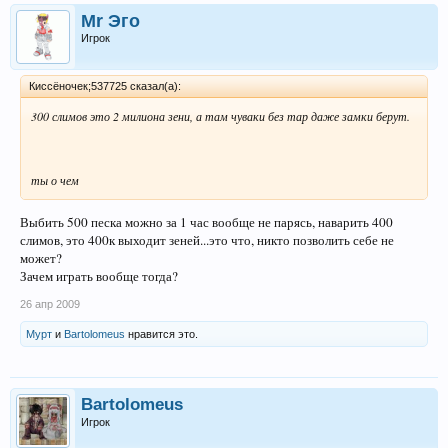
Mr Эго
Игрок
Киссёночек;537725 сказал(а):
300 слимов это 2 милиона зени, а там чуваки без тар даже замки берут.
ты о чем
Выбить 500 песка можно за 1 час вообще не парясь, наварить 400
слимов, это 400к выходит зеней...это что, никто позволить себе не
может?
Зачем играть вообще тогда?
26 апр 2009
Мурт
и
Bartolomeus
нравится это.
Bartolomeus
Игрок