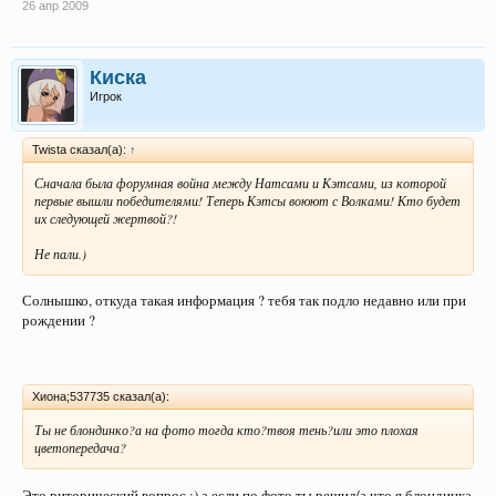
26 апр 2009
Киска
Игрок
Twista сказал(а):
↑
Сначала была форумная война между Натсами и Кэтсами, из которой
первые вышли победителями! Теперь Кэтсы воюют с Волками! Кто будет
их следующей жертвой?!
Не пали.)
Солнышко, откуда такая информация ? тебя так подло недавно или при
рождении ?
Хиона;537735 сказал(а):
Ты не блондинко?а на фото тогда кто?твоя тень?или это плохая
цветопередача?
Это риторический вопрос :) а если по фото ты решил/а что я блондинка