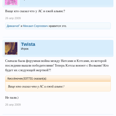
Ваще кто сказал что у АС и ежей альянс?
26 апр 2009
ДиманчеГ
и
Михаил Сергеевич
нравится это.
Twista
Игрок
Сначала была форумная война между Натсами и Кэтсами, из которой
последнии вышли победителями! Теперь Кэтсы воюют с Волками! Кто
будет их следующей жертвой?!
Киссёночек;537731 сказал(а):
Ваще кто сказал что у АС и ежей альянс?
Не пали.)
26 апр 2009