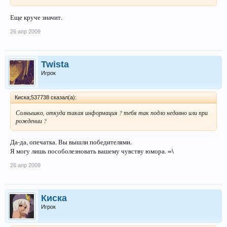
Еще круче значит.
26 апр 2009
Twista
Игрок
Киска;537738 сказал(а):
Солнышко, откуда такая информация ? тебя так подло недавно или при
рождении ?
Да-да, опечатка. Вы вышли победителями.
Я могу лишь пособолезновать вашему чувству юмора. =\
26 апр 2009
Киска
Игрок