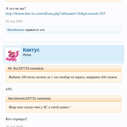
А это не вы?
http://forum.free-ro.com/album.php?albumid=34&pictureid=203
26 апр 2009
Bartolomeus
нравится это.
Кактус
Игрок
Mr Эго;537733 сказал(а):
Выбить 500 песка можно за 1 час вообще не парясь, наварить 400 слимов
450.
Киссёночек;537731 сказал(а):
Ваще кто сказал что у АС и ежей альянс?
Кто отрицал?
26 апр 2009