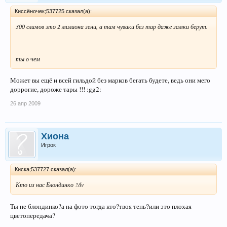
Киссёночек;537725 сказал(а):
300 слимов это 2 милиона зени, а там чуваки без тар даже замки берут.
ты о чем
Может вы ещё и всей гильдой без марков бегать будете, ведь они мего
доррогие, дороже тары !!! :gg2:
26 апр 2009
Хиона
Игрок
Киска;537727 сказал(а):
Кто из нас Блондинко ?/lv
Ты не блондинко?а на фото тогда кто?твоя тень?или это плохая
цветопередача?