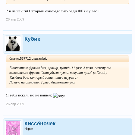
2 в нашей ги(1 вторым окном,только ради ФП) и у вас 1
26 апр 2009
Кубик
Кактус;537712 сказал(а):
В почетных фрагах дач, громф, путя!!!11 (аж 2 раза, почему-то
вспомнилась фраза: "кто убьет путю, получит приз" (с Хаос)).
Улыбнул бич, который гома пинал, азурил :)
Лагало на отлично. 2 раза дисконектнуло.
Я тебя искал , но не нашёл(
26 апр 2009
Киссёночек
Игрок