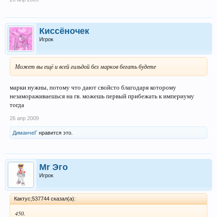
Киссёночек
Игрок
Может вы ещё и всей гильдой без марков бегать будете
марки нужны, потому что дают свойсто благодаря которому
незамораживаешься на гв. можешь первый прибежать к империуму
тогда
26 апр 2009
ДиманчеГ
нравится это.
Mr Эго
Игрок
Кактус;537744 сказал(а):
450.