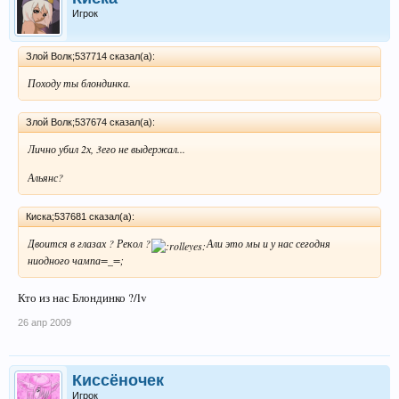
Игрок
Злой Волк;537714 сказал(а):
Походу ты блондинка.
Злой Волк;537674 сказал(а):
Лично убил 2х, 3его не выдержал...
Альянс?
Киска;537681 сказал(а):
Двоится в глазах ? Рекол ?
Али это мы и у нас сегодня
ниодного чампа=_=;
Кто из нас Блондинко ?/lv
26 апр 2009
Киссёночек
Игрок