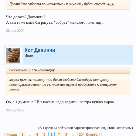
Доганяйте собрата по несчастью - к окулисту будет очередь +_+
а
Что делать? Дог
нять?
А вам тоже глаза бы разуть, "собрат" женского пола, вау....
26 апр 2009
Кот Давинчи
Игрок
Киссёночек;537745 сказал(а):
марки нужны, потому что дают свойсто благодаря которому
незамораживаешься на гв. можешь первый прибежать к империуму
тогда
Оо, а я думал на ГВ в пасане надо ходить... завтра куплю марка.
26 апр 2009
(Вы должны войти или зарегистрироваться, чтобы ответить.)
< Назад
1
←
4
5
6
7
8
→
20
Вперёд >