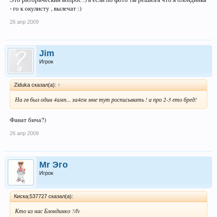
- го к окулисту , вылечат :)
26 апр 2009
Jim
Игрок
Ziduka сказал(а):
↑
На гв был один 4амп... за4ем мне тут росписывать ! а про 2-3 ето бред!
Фанат бича?)
26 апр 2009
Mr Эго
Игрок
Киска;537727 сказал(а):
Кто из нас Блондинко ?/lv