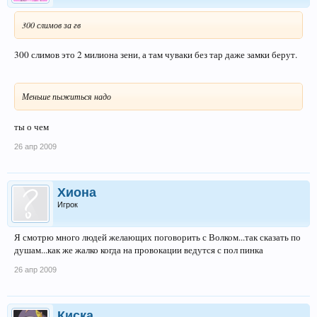
300 слимов за гв
300 слимов это 2 милиона зени, а там чуваки без тар даже замки берут.
Меньше пыжиться надо
ты о чем
26 апр 2009
Хиона
Игрок
Я смотрю много людей желающих поговорить с Волком...так сказать по
душам...как же жалко когда на провокации ведутся с пол пинка
26 апр 2009
Киска