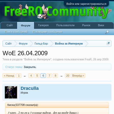
Войти или зарегистрироваться
Сайт
Галерея
Пользователи
Рынок
Вики
Форум
Поиск сообщений
Последние сообщения
Сайт
Форум
Гильд-Бар
Война за Империум
WoE 26.04.2009
Тема в разделе "
Война за Империум
", создана пользователем
FeaR
,
26 апр 2009
.
Статус темы:
Закрыта.
< Назад
1
←
4
5
6
7
8
→
20
Вперёд >
Draculla
Игрок
Киска;537708 сказал(а):
3 крео , 2 по гв и 3 в конце видела , фп на входе давал:)