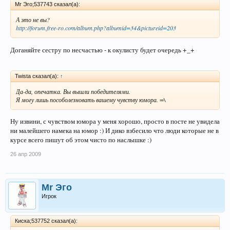
Mr Эго;537743 сказал(а):
А это не вы?
http://forum.free-ro.com/album.php?albumid=34&pictureid=203
Доганяйте сестру по несчастью - к окулисту будет очередь +_+
Twista сказал(а):
↑
Да-да, опечатка. Вы вышли победителями.
Я могу лишь пособолезновать вашему чувству юмора. =\
Ну извини, с чувством юмора у меня хорошо, просто в посте не увидела
ни малейшего намека на юмор :) И дико взбесило что люди которые не в
курсе всего пишут об этом чисто по наслышке :)
26 апр 2009
Mr Эго
Игрок
Киска;537752 сказал(а):