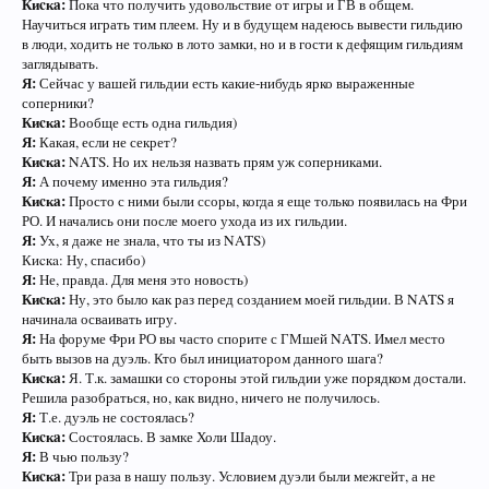
Киcкa:
Пока что получить удовольствие от игры и ГВ в общем.
Научиться играть тим плеем. Ну и в будущем надеюсь вывести гильдию
в люди, ходить не только в лото замки, но и в гости к дефящим гильдиям
заглядывать.
Я:
Сейчас у вашей гильдии есть какие-нибудь ярко выраженные
соперники?
Киcкa:
Вообще есть одна гильдия)
Я:
Какая, если не секрет?
Киcкa:
NATS. Но их нельзя назвать прям уж соперниками.
Я:
А почему именно эта гильдия?
Киcкa:
Просто с ними были ссоры, когда я еще только появилась на Фри
РО. И начались они после моего ухода из их гильдии.
Я:
Ух, я даже не знала, что ты из NATS)
Киcкa: Ну, спасибо)
Я:
Не, правда. Для меня это новость)
Киcкa:
Ну, это было как раз перед созданием моей гильдии. В NATS я
начинала осваивать игру.
Я:
На форуме Фри РО вы часто спорите с ГМшей NATS. Имел место
быть вызов на дуэль. Кто был инициатором данного шага?
Киcкa:
Я. Т.к. замашки со стороны этой гильдии уже порядком достали.
Решила разобраться, но, как видно, ничего не получилось.
Я:
Т.е. дуэль не состоялась?
Киcкa:
Состоялась. В замке Холи Шадоу.
Я:
В чью пользу?
Киcкa:
Три раза в нашу пользу. Условием дуэли были межгейт, а не