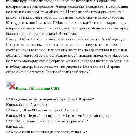
грызню куда более жестокую и не менее веселящую. Однако это
воспринимают как должное. А ведь молодежь вкладывает в свои кланы
не меньше сил, чем каждый из нас. И строит себе игровую жизнь так,
как хочет и как умеет, хорошо осознавая свою силу и свою слабость.
Мне удалось пообщаться с ГМами обеих гильдий лично и задать пару
вопросов относительно их "нашумевшей" дуэли, объявление о которой
было озвучено в мартовских ГВ топиках.
Киску - ГМку Cats'ов - я выловила в суматохе столицы Рун-Мидгарда.
Потратила полчасика своего и ее времени, но ничуть не пожалела о
состоявшейся встречи. Человек она достаточно адекватный и милый в
общении. Настрой ее относительно своей гильдии впечатлил. Наверно,
не у всех молодых кланов сервера Фри РО найдется настолько верящий
в победу лидер. И это не может не радовать. Все-таки на ГВ арене
стало очень не хватать "разнообразия эмблемок".
Киска. ГМ гильдии Cats.
Я:
Как давно ваша гильдия находится на ГВ арене?
Киска:
Около 5 месяцев
Я:
Был до Фри РО какой-нибудь ГВ опыт?
Киcкa:
Нет. Первый раз играю в РО и это мой первый сервер.
Я:
И ГМствуешь естественно тоже первый раз?
Киcкa:
Да.
Я:
Какие цели ваша гильдия преследует на ГВ?