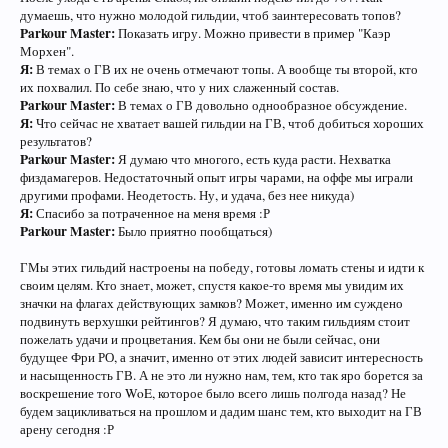
думаешь, что нужно молодой гильдии, чтоб заинтересовать топов?
Parkour Master:
Показать игру. Можно привести в пример "Каэр
Морхен".
Я:
В темах о ГВ их не очень отмечают топы. А вообще ты второй, кто
их похвалил. По себе знаю, что у них слаженный состав.
Parkour Master:
В темах о ГВ довольно однообразное обсуждение.
Я:
Что сейчас не хватает вашей гильдии на ГВ, чтоб добиться хороших
результатов?
Parkour Master:
Я думаю что многого, есть куда расти. Нехватка
физдамагеров. Недостаточный опыт игры чарами, на оффе мы играли
другими профами. Неодетость. Ну, и удача, без нее никуда)
Я:
Спасибо за потраченное на меня время :Р
Parkour Master:
Было приятно пообщаться)
ГМы этих гильдий настроены на победу, готовы ломать стены и идти к
своим целям. Кто знает, может, спустя какое-то время мы увидим их
значки на флагах действующих замков? Может, именно им суждено
подвинуть верхушки рейтингов? Я думаю, что таким гильдиям стоит
пожелать удачи и процветания. Кем бы они не были сейчас, они
будущее Фри РО, а значит, именно от этих людей зависит интересность
и насыщенность ГВ. А не это ли нужно нам, тем, кто так яро борется за
воскрешение того WoE, которое было всего лишь полгода назад? Не
будем зацикливаться на прошлом и дадим шанс тем, кто выходит на ГВ
арену сегодня :Р