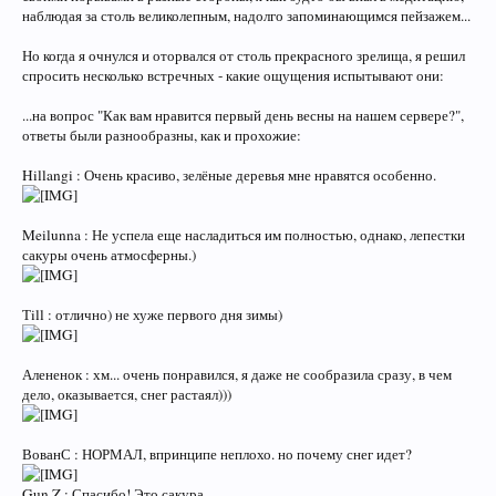
наблюдая за столь великолепным, надолго запоминающимся пейзажем...
Но когда я очнулся и оторвался от столь прекрасного зрелища, я решил
спросить несколько встречных - какие ощущения испытывают они:
...на вопрос "Как вам нравится первый день весны на нашем сервере?",
ответы были разнообразны, как и прохожие:
Hillangi : Очень красиво, зелёные деревья мне нравятся особенно.
Meilunna : Не успела еще насладиться им полностью, однако, лепестки
сакуры очень атмосферны.)
Тill : отлично) не хуже первого дня зимы)
Алененок : хм... очень понравился, я даже не сообразила сразу, в чем
дело, оказывается, снег растаял)))
ВованС : НОРМАЛ, впринципе неплохо. но почему снег идет?
Gun Z : Спасибо! Это сакура.