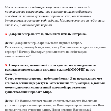
Мы встретились в одном ресторанчике маленького отеля. Я
противоречив стереотипу, что всем женщинам свойственно
опаздывать пришла чуть-чуть пораньше. Икс, как истинный
джентльмен не заставил себя ждать. Мы разместились за небольшим
столиком, и он заговорил первым.
X:
Добрый вечер, но что ж, мы можем начать интервью.
Дейзи:
Добрый вечер. Хорошо, тогда первый вопрос.
Расскажите, пожалуйста, о том, как у Вас появилась идея о создании
сервера? Почему Вы вдруг решили взять на себя такую
ответственность?
X:
Скорее всего, мотивацией стало чувство несправедливости,
возникшее при осознании ситуации с данной ММОРПГ на тот
момент.
С того момента стартовал небольшой опыт. Я не предполагал, что
его последствия перерастут в "ответственность", которая, в данный
момент, является единственной причиной продолжения
существования Игрового Мира.
Дейзи:
По Вашим словам можно сделать вывод, что Вы сильно
устали от управления проектом, но Ваш характер не позволяет Вам
прекратить его существование. Или я неверно Вас поняла?