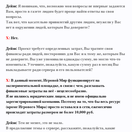
Дейзи:
Я понимаю, что, возможно мои вопросы не впервые задаются
Вам, просто в газете людям будет проще найти ответы на свои
вопросы.
Так вот, что касательно привилегий другим людям, неужели у Вас
нет в окружении людей, которым Вы доверяете?
X:
Нет.
Дейзи:
Проект требует определенных затрат, Вы тратите свои
финансы ради людей, посторонних для Вас и к тому же, которым Вы
не доверяете. Вы уже упоминали однажды сумму, но могло что-то
измениться. Уточните, пожалуйста, какую сумму раз в месяц Вы
выкладываете ради сервера и его пользователей?
X:
В данный момент, Игровой Мир функционирует на
экспериментальной площадке, в связи с чем, разглашать
финансовые затраты на неё - нецелесообразно.
Я не являюсь юридическим лицом, и не имею официально
зарегистрированной компании. Поэтому на то, что бы весь ресурс
(кроме Игрового Мира) просто оставался в сети, ежемесячно
происходят затраты размером не более 10,000 руб.
Дейзи:
Тем не менее, это не мало.
В продолжение темы о сервере, расскажите, пожалуйста, какие