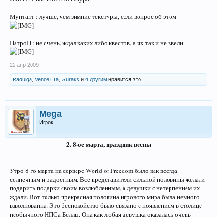
Мунтант : лучше, чем зимние текстуры, если вопрос об этом
ПатроН : не очень, ждал каких либо квестов, а их так и не ввели
22 апр 2009
Radulga
,
VendeTTa
,
Guraks
и
4 другим
нравится это.
Mega
Игрок
2. 8-ое марта, праздник весны
Утро 8-го марта на сервере World of Freedom было как всегда
солнечным и радостным. Все представители сильной половины желали
подарить подарки своим возлюбленным, а девушки с нетерпением их
ждали. Вот только прекрасная половина игрового мира была немного
взволнованна. Это беспокойство было связано с появлением в столице
необычного НПСа-Беллы. Она как любая девушка оказалась очень