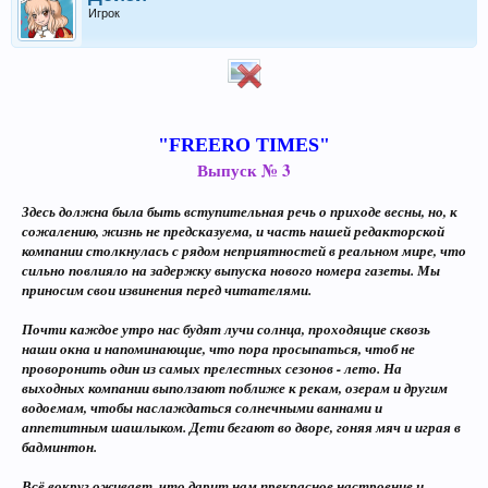
Игрок
"FREERO TIMES"
Выпуск № 3
Здесь должна была быть вступительная речь о приходе весны, но, к
сожалению, жизнь не предсказуема, и часть нашей редакторской
компании столкнулась с рядом неприятностей в реальном мире, что
сильно повлияло на задержку выпуска нового номера газеты. Мы
приносим свои извинения перед читателями.
Почти каждое утро нас будят лучи солнца, проходящие сквозь
наши окна и напоминающие, что пора просыпаться, чтоб не
проворонить один из самых прелестных сезонов - лето. На
выходных компании выползают поближе к рекам, озерам и другим
водоемам, чтобы наслаждаться солнечными ваннами и
аппетитным шашлыком. Дети бегают во дворе, гоняя мяч и играя в
бадминтон.
Всё вокруг оживает, что дарит нам прекрасное настроение и