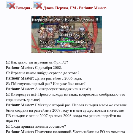
Гильдия -
Длань Перуна, ГМ - Parkour Master.
Я:
Как давно ты играешь на Фри РО?
Parkour Master:
С декабря 2008.
Я:
Играл на каком-нибудь сервере до этого?
Parkour Master:
Да, на раггейме с 2005 года.
Я:
ГМствуешь первый раз? Или уже был опыт?
Parkour Master:
А интересует гильдия или я сам?)
Я:
Интересует всё. Просто исходя из таких вопросов, я соображаю что
спрашивать дальше)
Parkour Master:
ГМствую второй раз. Первая гильдия в том же составе
была создана на раггейме в 2007 году и в нем существовала в качестве
ГВ гильдии с осени 2007 до зимы 2008, когда мы решили перейти на
Фри РО.
Я:
Сюда пришли полным составом?
Parkour Master:
Примерно половиной. Часть забила на РО до момента