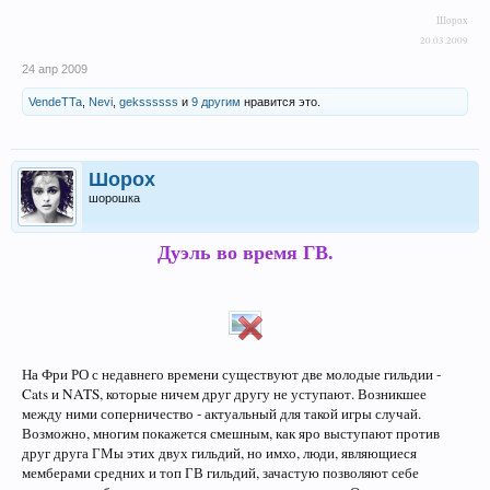
Шорох
20.03.2009
24 апр 2009
VendeTTa
,
Nevi
,
gekssssss
и
9 другим
нравится это.
Шорох
шорошка
Дуэль во время ГВ.
На Фри РО с недавнего времени существуют две молодые гильдии -
Cats и NATS, которые ничем друг другу не уступают. Возникшее
между ними соперничество - актуальный для такой игры случай.
Возможно, многим покажется смешным, как яро выступают против
друг друга ГМы этих двух гильдий, но имхо, люди, являющиеся
мемберами средних и топ ГВ гильдий, зачастую позволяют себе