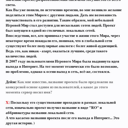
света.
Как Вы уже поняли, по истечению времени, во мне возникло желание
поделиться этим Миром с другими людьми. Дать им возможность
поучавствовать в его развитии. Таким образом, мой небольшой
Игровой Мир стал доступен для нескольких сотен людей. Проект
был запущен в одной из столичных локальных сетей.
Впоследствии, все, кто принимал участие в жизни этого Мира, через
некоторое время покидали его, понимая, что в глобальной сети
существуют более популярные аналоги с более живой аудиенцией.
Ведь это, как никак - азарт, оказаться лучшим, среди такого
количества людей.
В 2007 году пользователями Игрового Мира была выдвинута идея
выхода в Интернет. На тот момент технически это было возможно,
но проблемно, однако к осени выход в сеть, всё-же, состоялся.
Дейзи:
Как мне известно, название проекта было предложено на
конкурсной основе одним из пользователей, а какое до этого
момента сервер носил имя?
X:
Поскольку его существование проходило в рамках локальной
сети, изначально проект получил название в виде "RO" и
аббривиатуры названия локальной сети.
А что касаемо названия проекта после его выхода в Интернет... Это
другая история. )