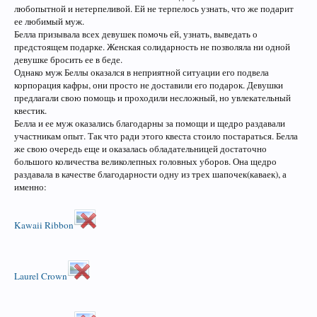
любопытной и нетерпеливой. Ей не терпелось узнать, что же подарит
ее любимый муж.
Белла призывала всех девушек помочь ей, узнать, выведать о
предстоящем подарке. Женская солидарность не позволяла ни одной
девушке бросить ее в беде.
Однако муж Беллы оказался в неприятной ситуации его подвела
корпорация кафры, они просто не доставили его подарок. Девушки
предлагали свою помощь и проходили несложный, но увлекательный
квестик.
Белла и ее муж оказались благодарны за помощи и щедро раздавали
участникам опыт. Так что ради этого квеста стоило постараться. Белла
же свою очередь еще и оказалась обладательницей достаточно
большого количества великолепных головных уборов. Она щедро
раздавала в качестве благодарности одну из трех шапочек(каваек), а
именно:
Kawaii Ribbon
Laurel Crown