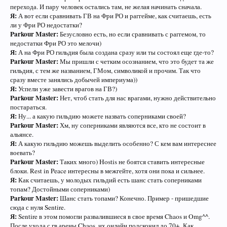
перехода. И пару человек остались там, не желая начинать сначала.
Я:
А вот если сравнивать ГВ на Фри РО и раггейме, как считаешь, есть
ли у Фри РО недостатки?
Parkour Master:
Безусловно есть, но если сравнивать с раггемом, то
недостатки Фри РО это мелочи)
Я:
А на Фри РО гильдия была создана сразу или ты состоял еще где-то?
Parkour Master:
Мы пришли с четким осознанием, что это будет та же
гильдия, с тем же названием, ГМом, символикой и прочим. Так что
сразу вместе занялись добычей империума))
Я:
Успели уже завести врагов на ГВ?)
Parkour Master:
Нет, чтоб стать для нас врагами, нужно действительно
постараться.
Я:
Ну... а какую гильдию можете назвать соперниками своей?
Parkour Master:
Хм, ну соперниками являются все, кто не состоит в
альянсе.
Я:
А какую гильдию можешь выделить особенно? С кем вам интереснее
воевать?
Parkour Master:
Таких много) Hostis не боятся ставить интересные
блоки. Rest in Peace интересны в межгейте, хотя они пока и сильнее.
Я:
Как считаешь, у молодых гильдий есть шанс стать соперниками
топам? Достойными соперниками)
Parkour Master:
Шанс стать топами? Конечно. Пример - пришедшие
сюда с нуля Sentire.
Я:
Sentire в этом помогли развалившиеся в свое время Chaos и Omg^^.
После ухода с гв арены Chaos, их онлайн подскочил до 70+. Как