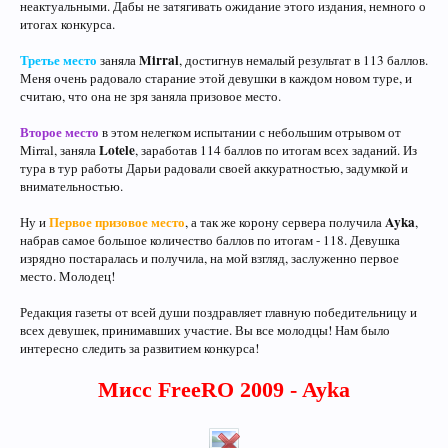
неактуальными. Дабы не затягивать ожидание этого издания, немного о
итогах конкурса.
Третье место
Mirral
заняла
, достигнув немалый результат в 113 баллов.
Меня очень радовало старание этой девушки в каждом новом туре, и
считаю, что она не зря заняла призовое место.
Второе место
в этом нелегком испытании с небольшим отрывом от
Lotele
Mirral, заняла
, заработав 114 баллов по итогам всех заданий. Из
тура в тур работы Дарьи радовали своей аккуратностью, задумкой и
внимательностью.
Первое призовое место
Ayka
Ну и
, а так же корону сервера получила
,
набрав самое большое количество баллов по итогам - 118. Девушка
изрядно постаралась и получила, на мой взгляд, заслуженно первое
место. Молодец!
Редакция газеты от всей души поздравляет главную победительницу и
всех девушек, принимавших участие. Вы все молодцы! Нам было
интересно следить за развитием конкурса!
Мисс FreeRO 2009 - Ayka