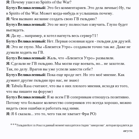
Я:
Почему ушел из Spirits of the War?
Бутуз Великолепный:
Это без комментариев. Это дела личные) Ну, ты
в Spirits of the War. Может когда-нибудь и услышишь почему.
Я:
Чем вызвано желание создать свою ГВ гильдию?
Бутуз Великолепный:
Это не могу полностью озвучить. Глупо будет
выглядеть.
Я:
Да ну... например, я хотел нагнуть весь сервер!!1!
Бутуз Великолепный:
Нет. Первая основная идея - гильдия для друзей.
Я:
Это не глупо. Мы «Близится Утро» создавали точно так же. Даже не
думали ходить на ГВ.
Бутуз Великолепный:
Жаль, что «Близится Утро» развалили.
Я:
Сделали не ГВ гильдию. Мы могли еще воевать, но... не захотели.
Так, по делу. Врагов вы уже успели завести себе?
Бутуз Великолепный:
Пока еще вроде нет. Но это моё мнение. Как
думают другие гильдии про нас, не знаю)
Я:
Tabula Rasa считают, что вы о них плохого мнения, исходя из того,
что вы пишите на форуме)
Бутуз Великолепный:
Я ко всем ГВ соперникам отношусь позитивно.
Потому что большое количество соперников это всегда хорошо, можно
видеть свои ошибки и работать над ними.
Я:
Я б сказала... это то, чего так не хватает Фри РО)
***
Гильдия Rest in Peace в данный момент находится в стадии "заморозки", которая продлится до
августа.