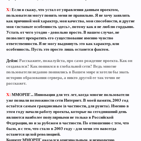
X:
Если я скажу, что устал от управления данным проектом,
пользователи могут понять меня не правильно. Я не хочу заявлять
как причиной мой характер, мои качества, мои способности, и другие
мои <вставьте особенность здесь>, потому как я не люблю гордыню.
Устать от чего угодно - довольно просто. В нашем случае, не
позволяет прекратить его существование именно чувство
ответственности. Я не могу выдвинуть это как характер, или
особенность. Пусть это просто лишь останется фактом.
Дейзи:
Расскажите, пожалуйста, про само рождение проекта. Как он
создавался? Как появился в глобальной сети? Ведь многие
пользователи недавно появились в Вашем мире и хотели бы знать
историю образования сервера, а никто другой ее так точно не
расскажет.
X:
ММОРПГ... Инновация для тех лет, когда многие пользователи
уже познали возможности сети Интернет. В моей памяти, 2003 год
остаётся самым грандиозным (в частности, для рунета). Именно в
этом году начали работу проекты, которые на сегодняшний день
являются наиболее популярными не только в Российской
Федерации, но и за рубежом в частности. По отношению с тем, что
было, и с тем, что стало в 2003 году - для меня это навсегда
останется целой революцией.
Концепт ММОРПГ оказался оригинальным, и неимоверно