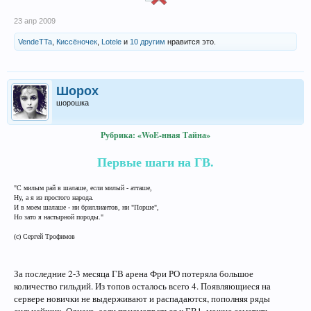
23 апр 2009
VendeTTa
,
Киссёночек
,
Lotele
и
10 другим
нравится это.
Шорох
шорошка
Рубрика: «WoE-нная Тайна»
Первые шаги на ГВ.
"С милым рай в шалаше, если милый - атташе,
Ну, а я из простого народа.
И в моем шалаше - ни бриллиантов, ни "Порше",
Но зато я настырной породы."
(с) Сергей Трофимов​
За последние 2-3 месяца ГВ арена Фри РО потеряла большое
количество гильдий. Из топов осталось всего 4. Появляющиеся на
сервере новички не выдерживают и распадаются, пополняя ряды