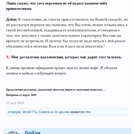
Лишь скажу, что этот персонаж не обладает какими-либо
привилегиями.
Дейзи:
К сожалению, не смогла присутствовать на Вашей свадьбе, но
по рассказам игроков наслышана, что Вы очень нежно отзывались о
своей возлюбленной, задаривая ее комплиментами, и говорили о
том, что девушку с таким замечательным характером Вы еще на
проекте не встречали. И почему бы тогда не поделиться с ней рядом
обязанностей в помощь Вам и на благо пользователям?
X:
Мне достаточно вдохновения, которое мне дарит этот человек.
К этому времени официант принес нам по чашке кофе. Я сделала
глоток и задала следующий вопрос.
Продолжение разговора, уважаемые читатели, ищите в следующих выпусках…
Интервью от марта 2009
23 апр 2009
strategal
,
VendeTTa
,
Симеон
и
24 другим
нравится это.
Дейзи