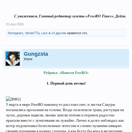
С уважением, Главный редактор газеты «FreeRO Times», Дейзи.​
20 апр 2009
Xenogears
,
VendeTTa
,
Lars
и
14 другим
нравится это.
Gungzsta
Игрок
Рубрика: «Новости FreeRO»
1. Первый день весны!
5 марта в мире FreeRO наконец-то расстаял снег, и листья Сакуры
посыпались прохожим на головы. Везде позеленела трава, растущая на
лугах, деревья зацвели, звонко запели птички и поринги радостно
прыгали вместе с лунатиками на лужайке. Лично я долго наблюдал, как
ветер подхватывал белоснежные лепестки и словно пушинки швырял
своими порывами в разные стороны, я как будто бы впал в медитацию,