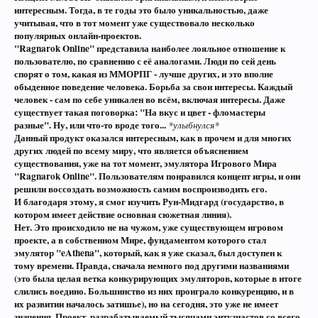
интересным. Тогда, в те годы это было уникальностью, даже
учитывая, что в тот момент уже существовало несколько
популярных онлайн-проектов.
"Ragnarok Online" представила наиболее лояльное отношение к
пользователю, по сравнению с её аналогами. Люди по сей день
спорят о том, какая из ММОРПГ - лучше других, и это вполне
обыденное поведение человека. Борьба за свои интересы. Каждый
человек - сам по себе уникален во всём, включая интересы. Даже
существует такая поговорка: "На вкус и цвет - фломастеры
разные". Ну, или что-то вроде того...
*улыбнулся*
Данный продукт оказался интересным, как в прочем и для многих
других людей по всему миру, что является объяснением
существования, уже на тот момент, эмулятора Игрового Мира
"Ragnarok Online". Пользователям понравился концепт игры, и они
решили воссоздать возможность самим воспроизводить его.
И благодаря этому, я смог изучить Рун-Мидгард (государство, в
котором имеет действие основная сюжетная линия).
Нет. Это происходило не на чужом, уже существующем игровом
проекте, а в собственном Мире, фундаментом которого стал
эмулятор "eAthena", который, как я уже сказал, был доступен к
тому времени. Правда, сначала немного под другими названиями
(это была целая ветка конкурирующих эмуляторов, которые в итоге
слились воедино. Большинство из них проиграло конкуренцию, и в
их развитии началось затишье), но на сегодня, это уже не имеет
значения. Проект, разрабатываемый тысячами энтузиастов со всего