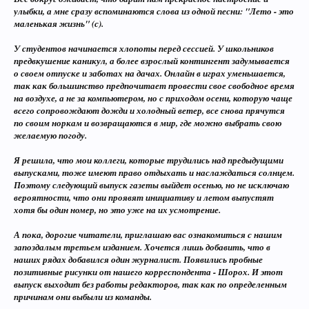
улыбки, а мне сразу вспоминаются слова из одной песни: "Лето - это
маленькая жизнь" (с).
У студентов начинается хлопоты перед сессией. У школьников
предвкушение каникул, а более взрослый контингент задумывается
о своем отпуске и заботах на дачах. Онлайн в играх уменьшается,
так как большинство предпочитает провести свое свободное время
на воздухе, а не за компьютером, но с приходом осени, которую чаще
всего сопровождают дожди и холодный ветер, все снова прячутся
по своим норкам и возвращаются в мир, где можно выбрать свою
желаемую погоду.
Я решила, что мои коллеги, которые трудились над предыдущими
выпусками, тоже имеют право отдыхать и наслаждаться солнцем.
Поэтому следующий выпуск газеты выйдет осенью, но не исключаю
вероятности, что они проявят инициативу и летом выпустят
хотя бы один номер, но это уже на их усмотрение.
А пока, дорогие читатели, приглашаю вас ознакомиться с нашим
запоздалым третьем изданием. Хочется лишь добавить, что в
наших рядах добавился один журналист. Появились пробные
позитивные рисунки от нашего корреспондента - Шорох. И этот
выпуск выходит без работы редакторов, так как по определенным
причинам они выбыли из команды.