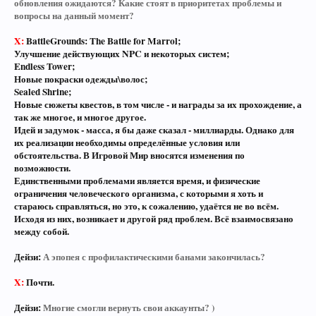
обновления ожидаются? Какие стоят в приоритетах проблемы и
вопросы на данный момент?
X:
BattleGrounds: The Battle for Marrol;
Улучшение действующих NPC и некоторых систем;
Endless Tower;
Новые покраски одежды\волос;
Sealed Shrine;
Новые сюжеты квестов, в том числе - и награды за их прохождение, а
так же многое, и многое другое.
Идей и задумок - масса, я бы даже сказал - миллиарды. Однако для
их реализации необходимы определённые условия или
обстоятельства. В Игровой Мир вносятся изменения по
возможности.
Единственными проблемами является время, и физические
ограничения человеческого организма, с которыми я хоть и
стараюсь справляться, но это, к сожалению, удаётся не во всём.
Исходя из них, возникает и другой ряд проблем. Всё взаимосвязано
между собой.
Дейзи:
А эпопея с профилактическими банами закончилась?
X:
Почти.
Дейзи:
Многие смогли вернуть свои аккаунты? )