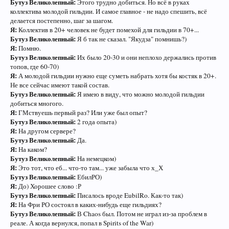
Бутуз Великолепный:
Этого трудно добиться. Но всё в руках
коллектива молодой гильдии. И самое главное - не надо спешить, всё
делается постепенно, шаг за шагом.
Я:
Коллектив в 20+ человек не будет помехой для гильдии в 70+...
Бутуз Великолепный:
Я б так не сказал. "Якудза" помнишь?)
Я:
Помню.
Бутуз Великолепный:
Их было 20-30 и они неплохо держались против
топов, где 60-70)
Я:
А молодой гильдии нужно еще суметь набрать хотя бы костяк в 20+.
Не все сейчас имеют такой состав.
Бутуз Великолепный:
Я имею в виду, что можно молодой гильдии
добиться многого.
Я:
ГМствуешь первый раз? Или уже был опыт?
Бутуз Великолепный:
2 года опыта)
Я:
На другом сервере?
Бутуз Великолепный:
Да.
Я:
На каком?
Бутуз Великолепный:
На немецком)
Я:
Это тот, что еб... что-то там... уже забыла что х_Х
Бутуз Великолепный:
ЕбилРО)
Я:
До) Хорошее слово :Р
Бутуз Великолепный:
Писалось вроде EubilRo. Как-то так)
Я:
На Фри РО состоял в каких-нибудь еще гильдиях?
Бутуз Великолепный:
В Chaos был. Потом не играл из-за проблем в
реале. А когда вернулся, попал в Spirits of the War)