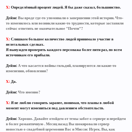
X:
Определённый процент людей. Я бы даже сказал, большинство.
Дейзи:
Вы вроде где-то упоминали о завершении этой истории. Что-
то изменилось или возникли какие-то трудности, которые заставили
сейчас ответить не окончательное "Почти"?
X:
Слишком большое количество людей принимало участие в
нелегальных сделках.
Я вынужден проверять каждого персонажа более пяти раз, по всем
источникам его прибыли.
Дейзи:
А что касается войны гильдий, планируются ли какие-то
изменения, обновления?
X:
Да.
Дейзи:
Что именно?
X:
Я не люблю говорить заранее, понимая, что планы в любой
момент могут измениться под давлением обстоятельств.
Дейзи:
Хорошо. Давайте отойдем от темы забот о сервере и перейдем
в более романтичную . Месяц назад Вы шокировали сервер
новостью о свадебной церемонии Вас и Миссис Игрек. Вы, как