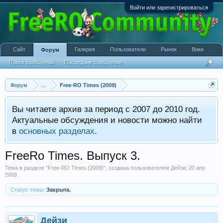
Войти или зарегистрироваться
Сайт
Галерея
Пользователи
Рынок
Вики
Форум
Поиск сообщений
Последние сообщения
Форум
...
Free-RO Times (2009)
Вы читаете архив за период с 2007 до 2010 год.
Актуальные обсуждения и новости можно найти
в
основных разделах
.
FreeRo Times. Выпуск 3.
Тема в разделе "
Free-RO Times (2009)
", создана пользователем
Дейзи
,
20 апр
2009
.
Статус темы:
Закрыта.
Дейзи