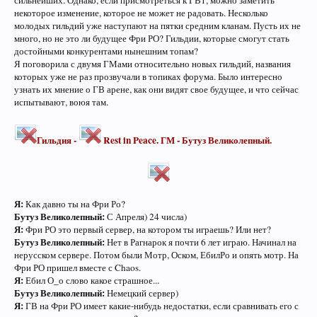
сильнейших. Однако, если присмотреться к ГВ1, можно заметить
некоторое изменение, которое не может не радовать. Несколько
молодых гильдий уже наступают на пятки средним кланам. Пусть их не
много, но не это ли будущее Фри РО? Гильдии, которые смогут стать
достойными конкурентами нынешним топам?
Я поговорила с двумя ГМами относительно новых гильдий, названия
которых уже не раз прозвучали в топиках форума. Было интересно
узнать их мнение о ГВ арене, как они видят свое будущее, и что сейчас
испытывают, воюя там.
Гильдия -
Rest in Peace. ГМ - Бутуз Великолепный.
Я:
Как давно ты на Фри Ро?
Бутуз Великолепный:
С Апреля) 24 числа)
Я:
Фри РО это первый сервер, на котором ты играешь? Или нет?
Бутуз Великолепный:
Нет в Рагнарок я почти 6 лет играю. Начинал на
нерусском сервере. Потом были Мотр, Оском, ЕбилРо и опять мотр. На
Фри РО пришел вместе с Chaos.
Я:
Ебил О_о слово какое страшное...
Бутуз Великолепный:
Немецкий сервер)
Я:
ГВ на Фри РО имеет какие-нибудь недостатки, если сравнивать его с