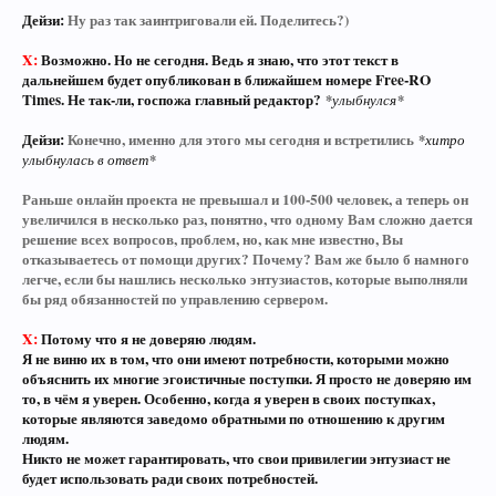
Дейзи:
Ну раз так заинтриговали ей. Поделитесь?)
X:
Возможно. Но не сегодня. Ведь я знаю, что этот текст в
дальнейшем будет опубликован в ближайшем номере Free-RO
Times. Не так-ли, госпожа главный редактор?
*улыбнулся*
Дейзи:
Конечно, именно для этого мы сегодня и встретились
*хитро
улыбнулась в ответ*
Раньше онлайн проекта не превышал и 100-500 человек, а теперь он
увеличился в несколько раз, понятно, что одному Вам сложно дается
решение всех вопросов, проблем, но, как мне известно, Вы
отказываетесь от помощи других? Почему? Вам же было б намного
легче, если бы нашлись несколько энтузиастов, которые выполняли
бы ряд обязанностей по управлению сервером.
X:
Потому что я не доверяю людям.
Я не виню их в том, что они имеют потребности, которыми можно
объяснить их многие эгоистичные поступки. Я просто не доверяю им
то, в чём я уверен. Особенно, когда я уверен в своих поступках,
которые являются заведомо обратными по отношению к другим
людям.
Никто не может гарантировать, что свои привилегии энтузиаст не
будет использовать ради своих потребностей.