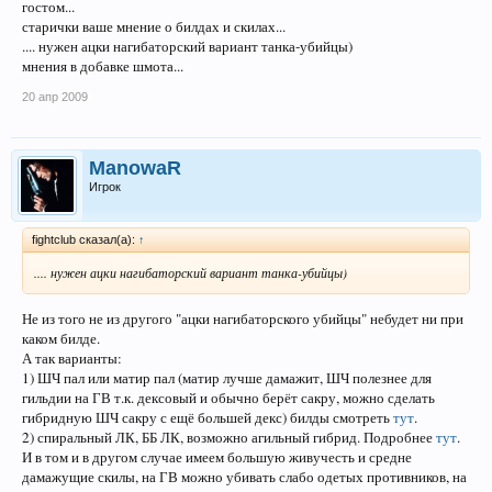
гостом...
старички ваше мнение о билдах и скилах...
.... нужен ацки нагибаторский вариант танка-убийцы)
мнения в добавке шмота...
20 апр 2009
ManowaR
Игрок
fightclub сказал(а):
↑
.... нужен ацки нагибаторский вариант танка-убийцы)
Не из того не из другого "ацки нагибаторского убийцы" небудет ни при
каком билде.
А так варианты:
1) ШЧ пал или матир пал (матир лучше дамажит, ШЧ полезнее для
гильдии на ГВ т.к. дексовый и обычно берёт сакру, можно сделать
гибридную ШЧ сакру с ещё большей декс) билды смотреть
тут
.
2) спиральный ЛК, ББ ЛК, возможно агильный гибрид. Подробнее
тут
.
И в том и в другом случае имеем большую живучесть и средне
дамажущие скилы, на ГВ можно убивать слабо одетых противников, на