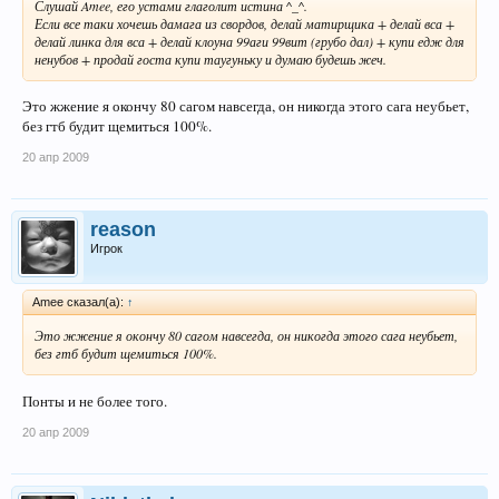
Слушай Amee, его устами глаголит истина ^_^.
Если все таки хочешь дамага из свордов, делай матирщика + делай вса +
делай линка для вса + делай клоуна 99аги 99вит (грубо дал) + купи едж для
ненубов + продай госта купи таугуньку и думаю будешь жеч.
Это жжение я окончу 80 сагом навсегда, он никогда этого сага неубьет,
без гтб будит щемиться 100%.
20 апр 2009
reason
Игрок
Amee сказал(а):
↑
Это жжение я окончу 80 сагом навсегда, он никогда этого сага неубьет,
без гтб будит щемиться 100%.
Понты и не более того.
20 апр 2009