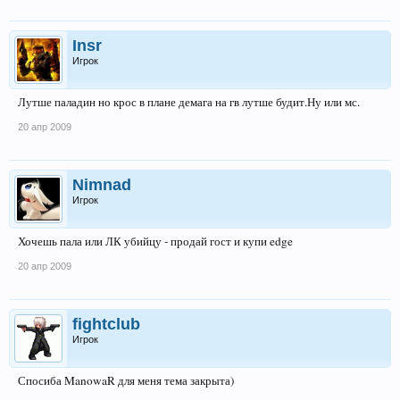
Insr
Игрок
Лутше паладин но крос в плане демага на гв лутше будит.Ну или мс.
20 апр 2009
Nimnad
Игрок
Хочешь пала или ЛК убийцу - продай гост и купи edge
20 апр 2009
fightclub
Игрок
Спосиба ManowaR для меня тема закрыта)