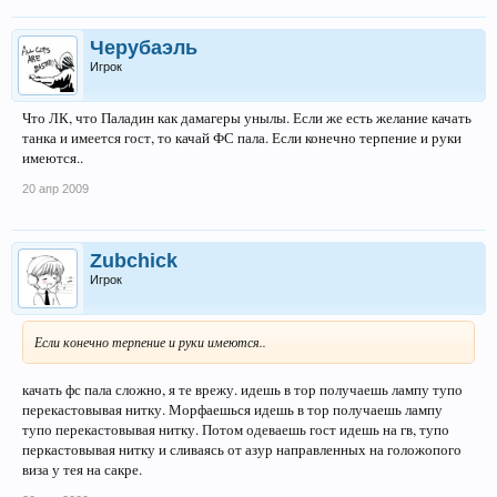
Черубаэль
Игрок
Что ЛК, что Паладин как дамагеры унылы. Если же есть желание качать
танка и имеется гост, то качай ФС пала. Если конечно терпение и руки
имеются..
20 апр 2009
Zubchick
Игрок
Если конечно терпение и руки имеются..
качать фс пала сложно, я те врежу. идешь в тор получаешь лампу тупо
перекастовывая нитку. Морфаешься идешь в тор получаешь лампу
тупо перекастовывая нитку. Потом одеваешь гост идешь на гв, тупо
перкастовывая нитку и сливаясь от азур направленных на голожопого
виза у тея на сакре.