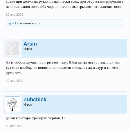
арене при должных руках практически всех, при отсутствии рук/опыта
использования госта оба чара ничего не выигрывают от наличия госта.
20 апр 2009
fightclub
нравится это.
Arsin
Игрок
Лк в любом случае проигрывает палу. Я бы делал матир пала, причем
тут гост вообще не понятно, он полезен только от ад и азур и то ,если
руки есть.
20 апр 2009
Zubchick
Игрок
делай креатора фрагоруб хернов :D
20 апр 2009