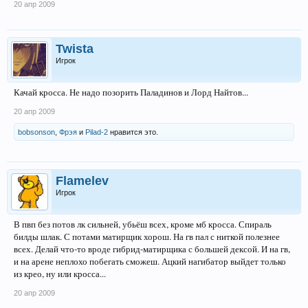
20 апр 2009
Twista
Игрок
Качай кросса. Не надо позорить Паладинов и Лорд Найтов...
20 апр 2009
bobsonson
,
Фрэя
и
Pilad-2
нравится это.
Flamelev
Игрок
В пвп без потов лк сильней, убьёш всех, кроме мб кросса. Спираль
билды шлак. С потами матирщик хорош. На гв пал с ниткой полезнее
всех. Делай что-то вроде гибрид-матирщика с большей дексой. И на гв,
и на арене неплохо побегать сможеш. Ацкий нагибатор выйдет только
из крео, ну или кросса...
20 апр 2009