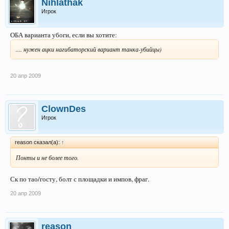
Nihlathak
Игрок
ОБА варианта убоги, если вы хотите:
.... нужен ацки нагибаторский вариант танка-убийцы)
20 апр 2009
ClownDes
Игрок
reason сказал(а):
↑
Понты и не более того.
Ск по тао/госту, болт с площадки и импов, фраг.
20 апр 2009
reason