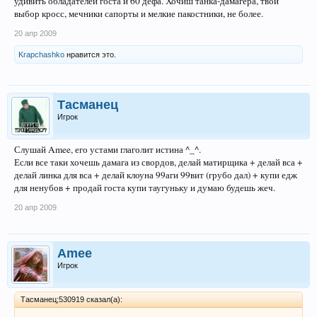
удивить обладателей госта и 60 дефа. Хочиш танка-дамагера, твой
выбор кросс, мечники сапорты и мелкие пакостники, не более.
20 апр 2009
Krapchashko
нравится это.
Тасманец
Игрок
Слушай Amee, его устами глаголит истина ^_^.
Если все таки хочешь дамага из свордов, делай матирщика + делай вса +
делай линка для вса + делай клоуна 99аги 99вит (грубо дал) + купи едж
для ненубов + продай госта купи таугуньку и думаю будешь жеч.
20 апр 2009
Amee
Игрок
Тасманец;530919 сказал(а):