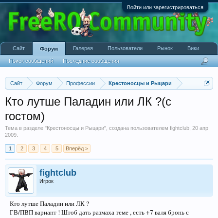
Войти или зарегистрироваться
Сайт
Галерея
Пользователи
Рынок
Вики
Форум
Поиск сообщений
Последние сообщения
Сайт
Форум
Профессии
Крестоносцы и Рыцари
Кто лутше Паладин или ЛК ?(с
гостом)
Тема в разделе "
Крестоносцы и Рыцари
", создана пользователем
fightclub
,
20 апр
2009
.
1
2
3
4
5
Вперёд >
fightclub
Игрок
Кто лутше Паладин или ЛК ?
ГВ/ПВП вариант ! Штоб дать размаха теме , есть +7 валя бронь с