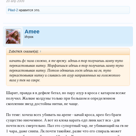
20 апр 2009
Pilad-2
нравится это.
Amee
Игрок
Zubchick сказал(а):
↑
качать фс пала сложно, я те врежу. идешь в тор получаешь лампу тупо
перекастовывая нитку. Морфаешься идешь в тор получаешь лампу тупо
перекастовывая нитку. Потом одеваешь гост идешь на гв, тупо
перкастовывая нитку и сливаясь от азур направленных на голожопого
виза у тея на сакре.
Шарит, правда я в дефиле бегал, но пару азур в кроса с катаром всеже
получил. Жалкие колдуны только при большом и определенном
скоплении звезд достойны нитки, не чаще.
По теме: хочеш всех убивать на арене - качай кроса, крео без браги
существо ниочемное. А вот из клока карать едп линк каст вса - для
почти всех смертельно. Пал это супортный чар, не убивающий на гв не
1 чара, даже снипа. Лк почти такойже, разве что его спираль может