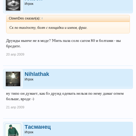
Игрок
ClownDes сказал(а):
↑
Ск по тао/госту, болт с площадки и импов, фраг.
Друиды нынче не в моде? Убить пала соло сагом 80 и болтами - вы
бредите.
20 апр 2009
Nihlathak
Игрок
ну типо он думает, как бэ друид одевать нельзя по нему дамаг огнем
больше, вроде -)
21 апр 2009
Тасманец
Игрок