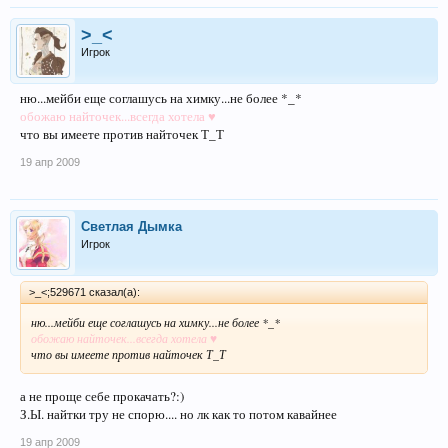
>_<
Игрок
ню...мейби еще соглашусь на химку...не более *_*
обожаю найточек...всегда хотела ♥
что вы имеете против найточек Т_Т
19 апр 2009
Светлая Дымка
Игрок
>_<;529671 сказал(а):
ню...мейби еще соглашусь на химку...не более *_*
обожаю найточек...всегда хотела ♥
что вы имеете против найточек Т_Т
а не проще себе прокачать?:)
З.Ы. найтки тру не спорю.... но лк как то потом кавайнее
19 апр 2009