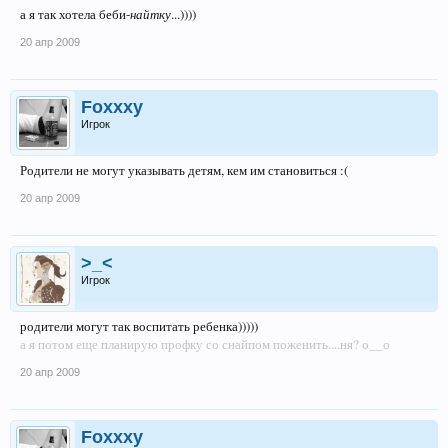
а я так хотела беби-
найтку
...))))
20 апр 2009
Foxxxy
Игрок
Родители не могут указывать детям, кем им становиться :(
20 апр 2009
>_<
Игрок
родители могут так воспитать ребенка)))))
а я потом еще планирую профку со снайпом поженить....ня? о__о
20 апр 2009
Foxxxy