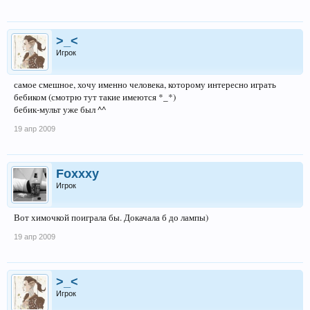
>_<
Игрок
самое смешное, хочу именно человека, которому интересно играть
бебиком (смотрю тут такие имеются *_*)
бебик-мульт уже был ^^
19 апр 2009
Foxxxy
Игрок
Вот химочкой поиграла бы. Докачала б до лампы)
19 апр 2009
>_<
Игрок