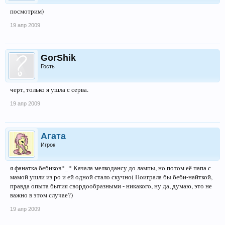
посмотрим)
19 апр 2009
GorShik
Гость
черт, только я ушла с серва.
19 апр 2009
Агата
Игрок
я фанатка бебиков*_* Качала мелкодансу до лампы, но потом её папа с
мамой ушли из ро и ей одной стало скучно( Поиграла бы беби-найткой,
правда опыта бытия свордообразными - никакого, ну да, думаю, это не
важно в этом случае?)
19 апр 2009