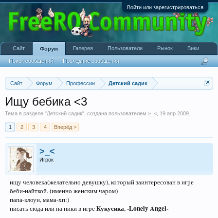
Войти или зарегистрироваться
Сайт
Галерея
Пользователи
Рынок
Вики
Форум
Поиск сообщений
Последние сообщения
Сайт
Форум
Профессии
Детский садик
Ищу бебика <3
Тема в разделе "
Детский садик
", создана пользователем
>_<
,
19 апр 2009
.
1
2
3
4
Вперёд >
>_<
Игрок
ищу человека(желательно девушку), который заинтересован в игре
беби-найткой. (именно женским чаром)
папа-клоун, мама-хп:)
Кукусика
-Lonely Angel-
писать сюда или на ники в игре
,