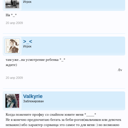
Игрок
Ня *_*
20 апр 2009
>_<
Игрок
там уже...на усмотрение ребенка *_*
ждите)
/lv​
20 апр 2009
Valkyrie
Заблокирован
Когда пожените профку со снайпом зовите меня *____*
Не я конечно предпочитаю бегать за беби-рогов(мальчиков или девочек
неважно) ибо характер сорванца это самое то для меня :) но возможно