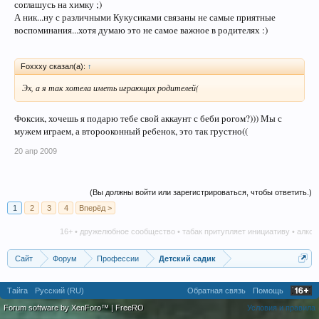
соглашусь на химку ;)
А ник...ну с различными Кукусиками связаны не самые приятные
воспоминания...хотя думаю это не самое важное в родителях :)
Foxxxy сказал(а):
↑
Эх, а я так хотела иметь играющих родителей(
Фоксик, хочешь я подарю тебе свой аккаунт с беби рогом?))) Мы с
мужем играем, а второоконный ребенок, это так грустно((
20 апр 2009
(Вы должны войти или зарегистрироваться, чтобы ответить.)
1
2
3
4
Вперёд >
16+ • дружелюбное сообщество • табак притупляет инициативу • алкоголь 
Сайт
Форум
Профессии
Детский садик
Тайга
Русский (RU)
Обратная связь
Помощь
Forum software by XenForo™
|
FreeRO
Условия и правила