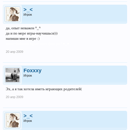
>_<
Игрок
да, опыт неважен ^_^
да и по мере игры-научишься)))
напиши мне в игре :)
моим бебиком будет мисс фри-ро? ♥_♥
20 апр 2009
Foxxxy
Игрок
Эх, а я так хотела иметь играющих родителей(
20 апр 2009
>_<
Игрок