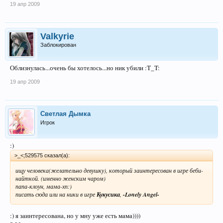
19 апр 2009
Valkyrie
Заблокирован
Облизнулась...очень бы хотелось...но ник убили :T_T:
19 апр 2009
Светлая Дымка
Игрок
:)
>_<;529575 сказал(а):
ищу человека(желательно девушку), который заинтересован в игре беби-
найткой. (именно женским чаром)
папа-клоун, мама-хп:)
писать сюда или на ники в игре
Кукусика
,
-Lonely Angel-
:) я заинтересована, но у мну уже есть мама))))