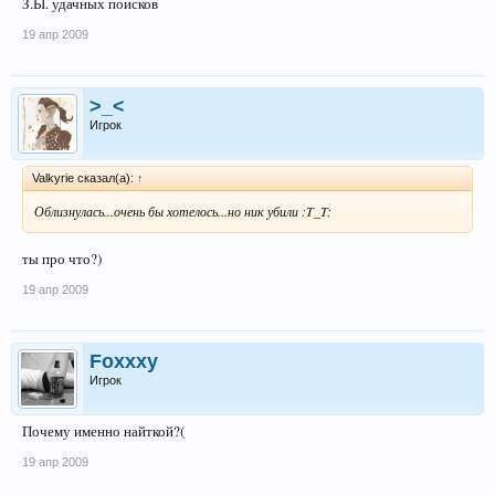
З.Ы. удачных поисков
19 апр 2009
>_<
Игрок
Valkyrie сказал(а):
↑
Облизнулась...очень бы хотелось...но ник убили :T_T:
ты про что?)
19 апр 2009
Foxxxy
Игрок
Почему именно найткой?(
19 апр 2009