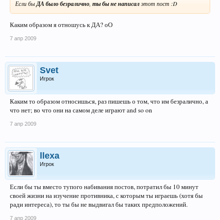
Если бы
ДА было безралично
,
ты бы не написал
этот пост :D
Каким образом я отношусь к ДА? оО
7 апр 2009
Svet
Игрок
Каким то образом относишься, раз пишешь о том, что им безралично, а
что нет; во что они на самом деле играют and so on
7 апр 2009
llexa
Игрок
Если бы ты вместо тупого набивания постов, потратил бы 10 минут
своей жизни на изучение противника, с которым ты играешь (хотя бы
ради интереса), то ты бы не выдвигал бы таких предположений.
7 апр 2009