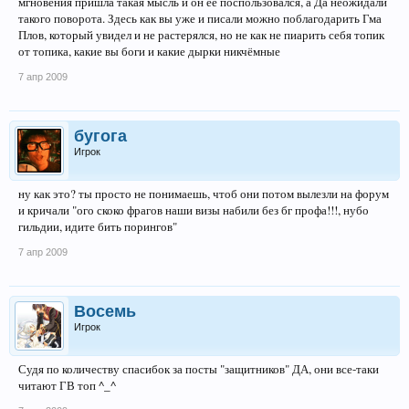
мгновения пришла такая мысль и он её поспользовался, а Да неожидали
такого поворота. Здесь как вы уже и писали можно поблагодарить Гма
Плов, который увидел и не растерялся, но не как не пиарить себя топик
от топика, какие вы боги и какие дырки никчёмные
7 апр 2009
бугога
Игрок
ну как это? ты просто не понимаешь, чтоб они потом вылезли на форум
и кричали "ого скоко фрагов наши визы набили без бг профа!!!, нубо
гильдии, идите бить порингов"
7 апр 2009
Восемь
Игрок
Судя по количеству спасибок за посты "защитников" ДА, они все-таки
читают ГВ топ ^_^