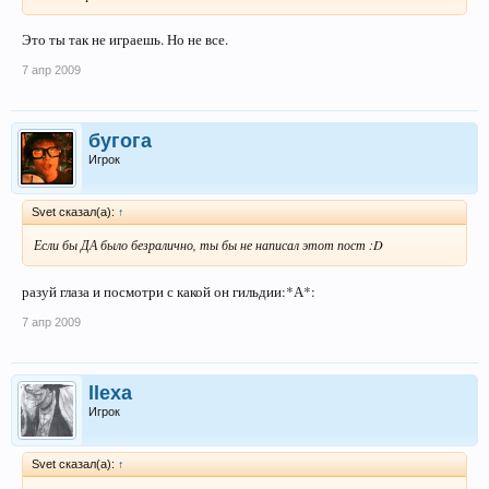
Это ты так не играешь. Но не все.
7 апр 2009
бугога
Игрок
Svet сказал(а):
↑
Если бы ДА было безралично, ты бы не написал этот пост :D
разуй глаза и посмотри с какой он гильдии:*А*:
7 апр 2009
llexa
Игрок
Svet сказал(а):
↑