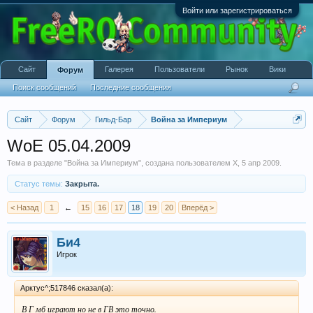
Войти или зарегистрироваться
Сайт
Галерея
Пользователи
Рынок
Вики
Форум
Поиск сообщений
Последние сообщения
Сайт
Форум
Гильд-Бар
Война за Империум
WoE 05.04.2009
Тема в разделе "
Война за Империум
", создана пользователем
X
,
5 апр 2009
.
Статус темы:
Закрыта.
< Назад
1
←
15
16
17
18
19
20
Вперёд >
Би4
Игрок
Арктус^;517846 сказал(а):
В Г мб играют но не в ГВ это точно.