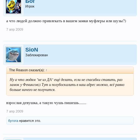
Бог
Игрок
а что людей должно привлекать в вашем замки муфлеры или шузы?)
7 апр 2009
SioN
Заблокирован
The Reason сказал(а):
↑
Ну а что людям "не из ДА" ещё делать, если не спасибки ставить, раз
замок у Фениксов)) Тут и позубоскалить в наш адрес можно, всё равно
больше ничего не получится.
взрослая девушка, а такую чушь пишешь........
7 апр 2009
бугога
нравится это.