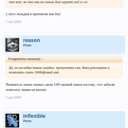
что нет; во что они на самом деле играют and so on
у него гильдия в приписки как бы)
7 апр 2009
reason
Игрок
Fungineerka сказал(а):
↑
Да, но неслабая такая ошибка: пропустить гма, дать рекольнуть и
позволить слить 100дефовый имп.
Помнится, некие папки слили 100-эковый замок потому, что забыли
повесить линки на визов).
7 апр 2009
Inflexible
Игрок