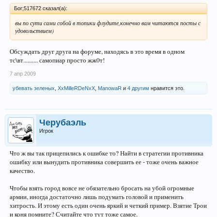
Бог;517672 сказал(а):
вы по сути сами собой в топики флудите,конечно вам читаются посты с
удовольствием)
Обсуждать друг друга на форуме, находясь в это время в одном
тс\вт.......... самопиар просто жж0т!
7 апр 2009
убевать зеленых
,
XxMilleRDeNxX
,
ManowaR
и
4 другим
нравится это.
Черубаэль
Игрок
Что ж вы так прицепились к ошибке то? Найти в стратегии противника
ошибку или вынудить противника совершить ее - тоже очень важное
качество.
Чтобы взять город вовсе не обязательно бросать на убой огромные
армии, иногда достаточно лишь подумать головой и применить
хитрость. И этому есть один очень яркий и четкий пример. Взятие Трои
и коня помните? Считайте что тут тоже самое.