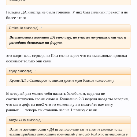
Гильдия ДА никогда не была топовой. У них был сильный прекаст и не
более этого
Omlecule сказал(а):
↑
Вы пытаетесь навязать ДА свою игру, но у вас не получается, от чего и
разводите демагогию на форуме
.
это видит весь сервер, но Плы слепо верят что их смысловые провоки
осознают только они сами
enjoy сказал(а):
↑
Кроме ПЛ и Сентаиров на таком уровне тут больше никого нету
В который раз можно тебя назвать балаболом, ведь ты не
соответствуешь своим словам. Буквально 2-3 недели назад ты говорил,
что мы в дефе на вое2 что то можем, ну а в межгейте вам нету
равных...... теперь ты ставишь нас на 1 планку с вами.........
Бог;517415 сказал(а):
Ваше не желания идти к ДА из за того что вы не знаете сколько на их
взятие придётся потратить времени,мб 1 гв,а мб 10.А это не впишется в