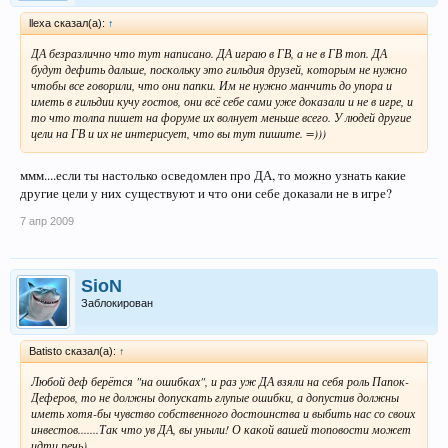
llexa сказал(а):
↑
ДА безразлично что тут написано. ДА играю в ГВ, а не в ГВ топ. ДА
будут дефить дальше, поскольку это гильдия друзей, которым не нужно
чтобы все говорили, что они папки. Им не нужно манчить до упора и
иметь в гильдии кучу гостов, они всё себе сами уже доказали и не в игре, и
то что толпа пишет на форуме их волнует меньше всего. У людей другие
цели на ГВ и их не интерисует, что вы тут пишите. =)))
ммм....если ты настолько осведомлен про ДА, то можно узнать какие
другие цели у них существуют и что они себе доказали не в игре?
7 апр 2009
SioN
Заблокирован
Batisto сказал(а):
↑
Любой деф берётся "на ошибках", и раз уж ДА взяли на себя роль Папок-
Деферов, то не должны допускать глупые ошибки, а допустив должны
иметь хотя-бы чувство собственного достоинства и выбить нас со своих
инвестов.......Так что ув ДА, вы уныли! О какой вашей топовости может
идти речь)