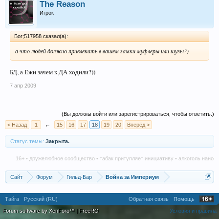
The Reason
Игрок
Бог;517958 сказал(а):
а что людей должно привлекать в вашем замки муфлеры или шузы?)
БД, а Ежи зачем к ДА ходили?))
7 апр 2009
(Вы должны войти или зарегистрироваться, чтобы ответить.)
< Назад
1
←
15
16
17
18
19
20
Вперёд >
Статус темы:
Закрыта.
16+ • дружелюбное сообщество • табак притупляет инициативу • алкоголь наносит вре
Сайт
Форум
Гильд-Бар
Война за Империум
Тайга
Русский (RU)
Обратная связь
Помощь
Forum software by XenForo™
|
FreeRO
Условия и правила