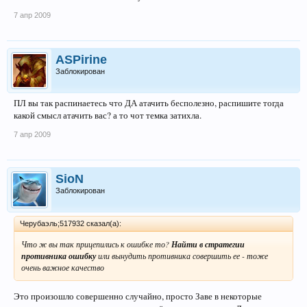
7 апр 2009
ASPirine
Заблокирован
ПЛ вы так распинаетесь что ДА атачить бесполезно, распишите тогда
какой смысл атачить вас? а то чот темка затихла.
7 апр 2009
SioN
Заблокирован
Черубаэль;517932 сказал(а):
Что ж вы так прицепились к ошибке то?
Найти в стратегии
противника ошибку
или вынудить противника совершить ее - тоже
очень важное качество
Это произошло совершенно случайно, просто Заве в некоторые