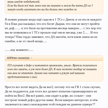
вашь имедж победителей.
Если бы было всё так легко как вы пишите и могли бы взять ДА за 5
минут когда захотите,то вы бы делали это каждое гв.
Я помню раньше когда ещё сидели в 1 ТСе с Дачем, и он после каждого
Гв в Плах рассказывал, что его бесят Дырки, что они не могут пройти
их деф......... и это было на протяжении месяца наверно..... с тех пор что
мы не появлялись в 1 ТСе прошло ещё около месяца, уже 2..... . И что
теперь? Плы гордо заявляют, что ДА ниочём, хотя взяли замок на их
ошибке, а не от своей мощи......
........ноу комментс......
ASPirine сказал(а):
↑
ПЛ скучают в дефе и пытаются провокать, уныло. Врятли получиться
кого-то завлечь, а уж тем более ДА. К ним можете вообще не взывать
они вам не ответят, думаю они читают и ржут над вашими
представлениями о них)
Просто все хотят видеть Да на вое2, потому что на ГВ 1 стало скучно,
Да не поддаются, для этого все делают попытки справоцировать их
пойти на Вое2. Им всё равно, они сидят в дефе, их сольют - они
построят новый деф в другом замке. Всем наверно интересно, в чём
заключается смысл нахождения этой гильдии на данном сервере??