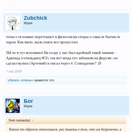
Zubchick
Игрок
топы о гв плавно перетекают в филосовски споры о смысле бытия гв
чаров. Как мило, жаль опять все пропустил.
ЗЫ че я тут вспомнил) На голде у нас был идейный такой чампик -
Адвокад (согильдяец ФЭ), так вот когда его забанили на форуме, он
сделал мульта (Артемий) и писал через 4. Совпадение? :D
7 апр 2009
убевать зеленых
нравится это.
Бог
Игрок
Svet сказал(а):
↑
Каким то образом относишься, раз пишешь о том, что им безралично, а