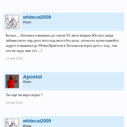
whitecat2009
Игрок
Бугага.....Легаласа я выкачал до снупа 92 лвл и впарил Юстасу кагда
забивал.пото чар дето пол года весел без дела...птом его купил какойто
задрот и выкачал до 99лвл.Приетом я Легаласом играл дето с год...так
что не надо мне тут ...!
14 янв 2010
Apostol
Игрок
Ты ещё на внро играл ?
14 янв 2010
whitecat2009
Игрок