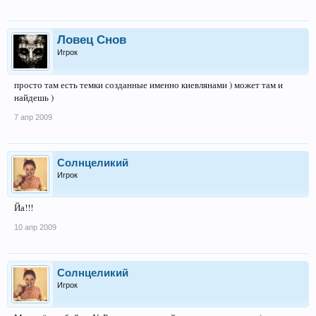
Ловец Снов
Игрок
просто там есть темки созданные именно киевлянами ) может там и
найдешь )
7 апр 2009
Солнцеликий
Игрок
Йа!!!
10 апр 2009
Солнцеликий
Игрок