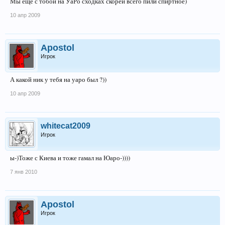
Мы ещё с тобой на УаРо сходках скорей всего пили спиртное)
10 апр 2009
Apostol
Игрок
А какой ник у тебя на уаро был ?))
10 апр 2009
whitecat2009
Игрок
ы-)Тоже с Киева и тоже гамал на Юаро-))))
7 янв 2010
Apostol
Игрок