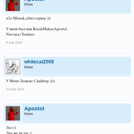
Игрок
u2o Munak,убил сервер )))
У меня был ник ReaskMaker,Apostol.
Nirvana>Temlars.
9 янв 2010
whitecat2009
Игрок
а
У Меня Лег
лас Снайпер-))))
10 янв 2010
Apostol
Игрок
Лол ))
Это же не ты :)