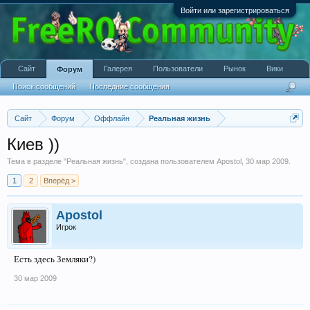
Войти или зарегистрироваться
Сайт
Галерея
Пользователи
Рынок
Вики
Форум
Поиск сообщений
Последние сообщения
Сайт
Форум
Оффлайн
Реальная жизнь
Киев ))
Тема в разделе "
Реальная жизнь
", создана пользователем
Apostol
,
30 мар 2009
.
1
2
Вперёд >
Apostol
Игрок
Есть здесь Земляки?)
30 мар 2009