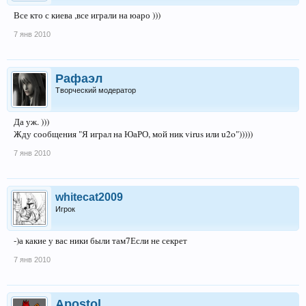
Все кто с киева ,все играли на юаро )))
7 янв 2010
Рафаэл
Творческий модератор
Да уж. )))
Жду сообщения "Я играл на ЮаРО, мой ник virus или u2o")))))
7 янв 2010
whitecat2009
Игрок
-)а какие у вас ники были там7Если не секрет
7 янв 2010
Apostol