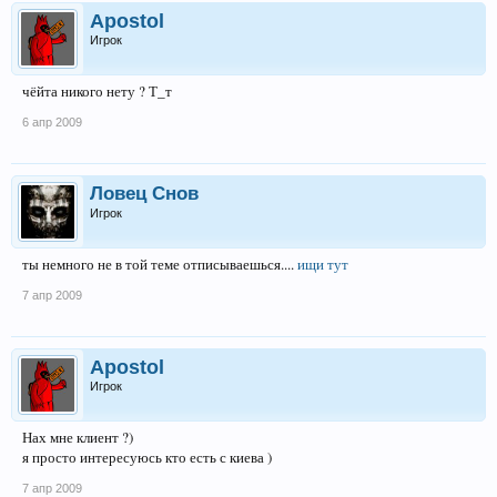
Apostol
Игрок
чёйта никого нету ? Т_т
6 апр 2009
Ловец Снов
Игрок
ты немного не в той теме отписываешься....
ищи тут
7 апр 2009
Apostol
Игрок
Нах мне клиент ?)
я просто интересуюсь кто есть с киева )
7 апр 2009