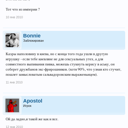
Тот что из империи ?
10 янв 2010
Bonnie
Заблокирован
Каэры наполовину в киева, но с конца того года ушли в другую
игрушку - если тебе киевляне не для сексуальных утех, а для
совместного выпивания пивка, можешь стукнуть керису в аську, он
соберет дружбанов экс-фрирошников. (хотя 90%, что узнав кто стучит,
пошлет замысловатым сальвадоровским выраженьицем).
11 янв 2010
Apostol
Игрок
Ой да ладно,я такой же как и все.
12 янв 2010