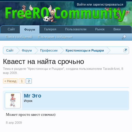
Войти или зарегистрироваться
Сайт
Галерея
Пользователи
Рынок
Вики
Форум
Поиск сообщений
Последние сообщения
Сайт
Форум
Профессии
Крестоносцы и Рыцари
Кваест на найта срочьно
Тема в разделе "
Крестоносцы и Рыцари
", создана пользователем
Tarasik4zet
,
8
мар 2009
.
< Назад
1
2
Mr Эго
Игрок
Может просто квест сглючил)
8 апр 2009