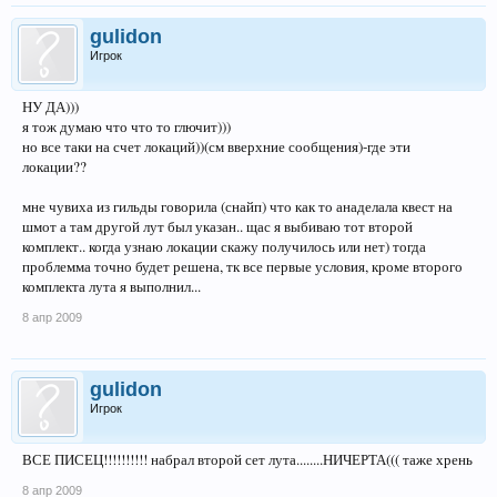
gulidon
Игрок
НУ ДА)))
я тож думаю что что то глючит)))
но все таки на счет локаций))(см вверхние сообщения)-где эти
локации??
мне чувиха из гильды говорила (снайп) что как то анаделала квест на
шмот а там другой лут был указан.. щас я выбиваю тот второй
комплект.. когда узнаю локации скажу получилось или нет) тогда
проблемма точно будет решена, тк все первые условия, кроме второго
комплекта лута я выполнил...
8 апр 2009
gulidon
Игрок
ВСЕ ПИСЕЦ!!!!!!!!!! набрал второй сет лута........НИЧЕРТА((( таже хрень
8 апр 2009