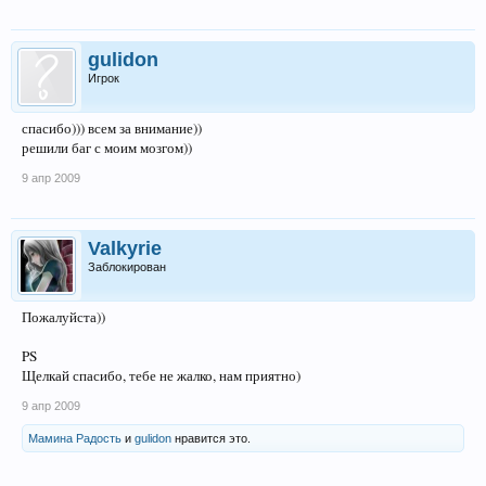
gulidon
Игрок
спасибо))) всем за внимание))
решили баг с моим мозгом))
9 апр 2009
Valkyrie
Заблокирован
Пожалуйста))
PS
Щелкай спасибо, тебе не жалко, нам приятно)
9 апр 2009
Мамина Радость
и
gulidon
нравится это.