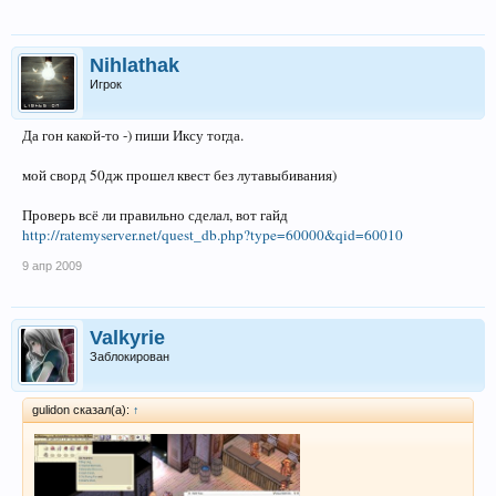
Nihlathak
Игрок
Да гон какой-то -) пиши Иксу тогда.
мой сворд 50дж прошел квест без лутавыбивания)
Проверь всё ли правильно сделал, вот гайд
http://ratemyserver.net/quest_db.php?type=60000&qid=60010
9 апр 2009
Valkyrie
Заблокирован
gulidon сказал(а):
↑