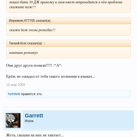
пошол бить 50 ДЖ прихожу и снов квест непроходится в чём проблема
скажите пож!!!
Иеремия;477705 сказал(а):
скажи пож скелы розкедал?!
Tarasik4zet сказал(а):
↑
канешно розкинул
Они друг друга поняли!!!!! :*А*:
Ерём, не ожидал от тебя такого познания в языках...
10 мар 2009
hethfield
нравится это.
Garrett
Игрок
Жуть, скошки на них не хватает...