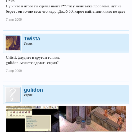
Прив
Ну и что в итоге ты сделал найта???? тк у меня таже проблема, лут не
берет , он точно весь что надо. Джоб 50. кароч найта мне никто не дает
7 апр 2009
Twista
Игрок
Critsti, флудите в другом топике.
gulidon, можете сделать скрин?
7 апр 2009
gulidon
Игрок