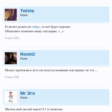
Twista
Игрок
Если всё делать по
гайду
, то всё будет хорошо.
Объясните понятнее вашу ситуацию. >_<
8 мар 2009
RomiO
Игрок
Может проблема в луте,ты попутал название или принес не тот....
8 мар 2009
Mr Эго
Игрок
Матать мой лысый череп!!11 (с) вовочка