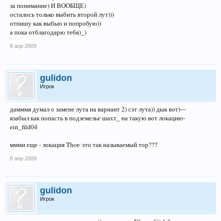
за понимание) И ВООБЩЕ)
осталось только выбить второй лут)))
отпишу как выбью и попробую))
а пока отблагодарю тебя)_)
8 апр 2009
gulidon
Игрок
дамммя думал о замене лута на вариант 2) сэт лута)) дык вот)---
язабыл как попасть в подземелье шахт_ на такую вот локацию-
ein_fild04
ммми еще - локация Thor- это так называемый тор???
8 апр 2009
gulidon
Игрок