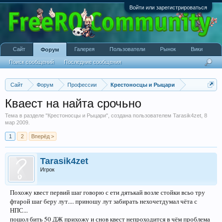
Войти или зарегистрироваться
Сайт
Галерея
Пользователи
Рынок
Вики
Форум
Поиск сообщений
Последние сообщения
Сайт
Форум
Профессии
Крестоносцы и Рыцари
Кваест на найта срочьно
Тема в разделе "
Крестоносцы и Рыцари
", создана пользователем
Tarasik4zet
,
8
мар 2009
.
1
2
Вперёд >
Tarasik4zet
Игрок
Похожу квест первий шаг говорю с ети дятькай возле стойки всьо тру
фтарой шаг беру лут.... приношу лут забирать нехочетдумал чёта с
НПС...
пошол бить 50 ДЖ прихожу и снов квест непроходится в чём проблема