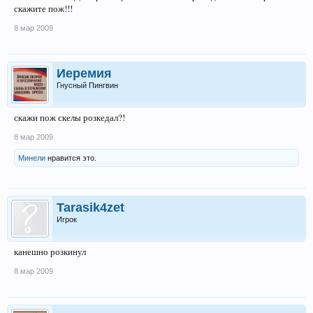
скажите пож!!!
8 мар 2009
Иеремия
Гнусный Пингвин
скажи пож скелы розкедал?!
8 мар 2009
Минели
нравится это.
Tarasik4zet
Игрок
канешно розкинул
8 мар 2009