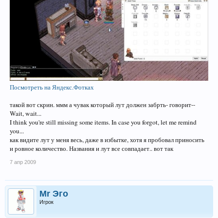
Посмотреть на Яндекс.Фотках
такой вот скрин. ммм а чувак который лут должен забрть- говорит--
Wait, wait...
I think you're still missing some items. In case you forgot, let me remind
you...
как видите лут у меня весь, даже в избытке, хотя я пробовал приносить
и ровное количество. Названия и лут все совпадает.. вот так
7 апр 2009
Mr Эго
Игрок