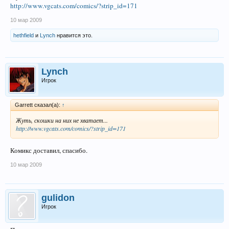
http://www.vgcats.com/comics/?strip_id=171
10 мар 2009
hethfield
и
Lynch
нравится это.
Lynch
Игрок
Garrett сказал(а):
↑
Жуть, скошки на них не хватает...
http://www.vgcats.com/comics/?strip_id=171
Комикс доставил, спасибо.
10 мар 2009
gulidon
Игрок