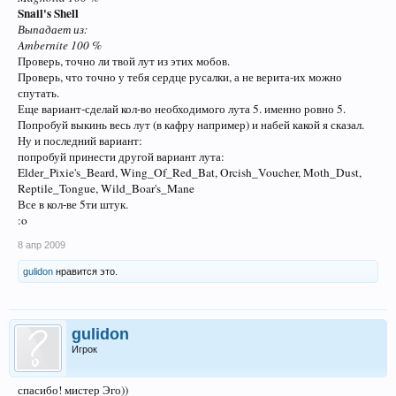
Snail's Shell
Выпадает из:
Ambernite 100 %
Проверь, точно ли твой лут из этих мобов.
Проверь, что точно у тебя сердце русалки, а не верита-их можно
спутать.
Еще вариант-сделай кол-во необходимого лута 5. именно ровно 5.
Попробуй выкинь весь лут (в кафру например) и набей какой я сказал.
Ну и последний вариант:
попробуй принести другой вариант лута:
Elder_Pixie's_Beard, Wing_Of_Red_Bat, Orcish_Voucher, Moth_Dust,
Reptile_Tongue, Wild_Boar's_Mane
Все в кол-ве 5ти штук.
:o
8 апр 2009
gulidon
нравится это.
gulidon
Игрок
спасибо! мистер Эго))