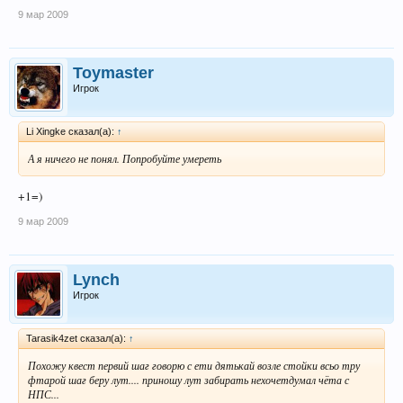
9 мар 2009
Toymaster
Игрок
Li Xingke сказал(а):
↑
А я ничего не понял. Попробуйте умереть
+1=)
9 мар 2009
Lynch
Игрок
Tarasik4zet сказал(а):
↑
Похожу квест первий шаг говорю с ети дятькай возле стойки всьо тру
фтарой шаг беру лут.... приношу лут забирать нехочетдумал чёта с
НПС...