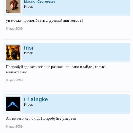
Михаил Сергеевич
Игрок
ун моежт пропоыбвать слдуеищй ашг кевсот?
8 мар 2009
Insr
Игрок
Попробуй сделать всё ещё раз как написано в гайде , только
внимательно.
8 мар 2009
Li Xingke
Игрок
А я ничего не понял. Попробуйте умереть
8 мар 2009