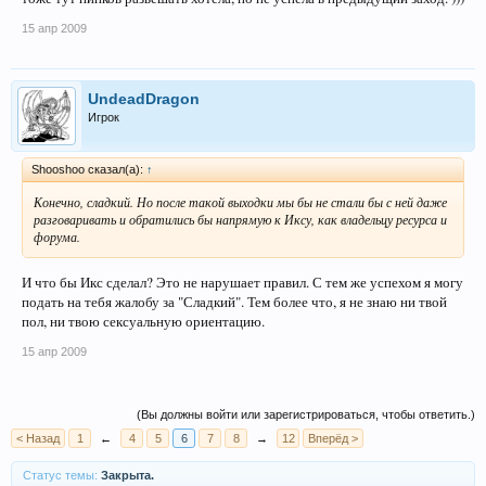
15 апр 2009
UndeadDragon
Игрок
Shooshoo сказал(а):
↑
Конечно, сладкий. Но после такой выходки мы бы не стали бы с ней даже
разговаривать и обратились бы напрямую к Иксу, как владельцу ресурса и
форума.
И что бы Икс сделал? Это не нарушает правил. С тем же успехом я могу
подать на тебя жалобу за "Сладкий". Тем более что, я не знаю ни твой
пол, ни твою сексуальную ориентацию.
15 апр 2009
(Вы должны войти или зарегистрироваться, чтобы ответить.)
< Назад
1
←
4
5
6
7
8
→
12
Вперёд >
Статус темы:
Закрыта.