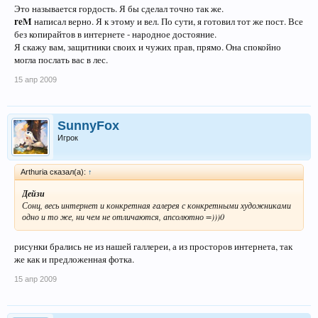
Это называется гордость. Я бы сделал точно так же.
reM
написал верно. Я к этому и вел. По сути, я готовил тот же пост. Все
без копирайтов в интернете - народное достояние.
Я скажу вам, защитники своих и чужих прав, прямо. Она спокойно
могла послать вас в лес.
15 апр 2009
SunnyFox
Игрок
Arthuria сказал(а):
↑
Дейзи
Сонц, весь интернет и конкретная галерея с конкретными художниками
одно и то же, ни чем не отличаются, апсолютно =)))0
рисунки брались не из нашей галлереи, а из просторов интернета, так
же как и предложенная фотка.
15 апр 2009