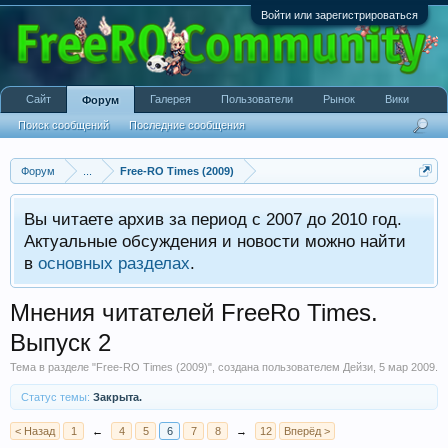
Войти или зарегистрироваться
Сайт
Галерея
Пользователи
Рынок
Вики
Форум
Поиск сообщений
Последние сообщения
Форум
...
Free-RO Times (2009)
Вы читаете архив за период с 2007 до 2010 год.
Актуальные обсуждения и новости можно найти
в
основных разделах
.
Мнения читателей FreeRo Times.
Выпуск 2
Тема в разделе "
Free-RO Times (2009)
", создана пользователем
Дейзи
,
5 мар 2009
.
Статус темы:
Закрыта.
< Назад
1
←
4
5
6
7
8
→
12
Вперёд >