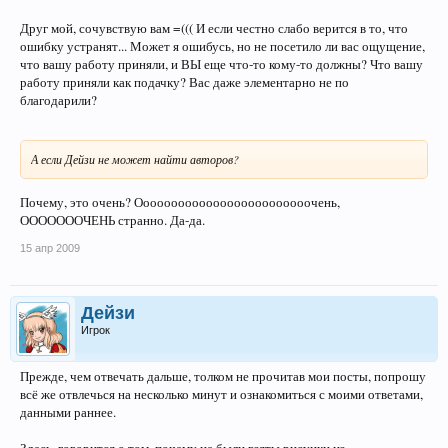
Друг мой, сочувствую вам =((( И если честно слабо верится в то, что
ошибку устранят... Может я ошибусь, но не посетило ли вас ощущение,
что вашу работу приняли, и ВЫ еще что-то кому-то должны? Что вашу
работу приняли как подачку? Вас даже элементарно не по
благодарили?
А если Дейзи не может найти авторов?
Почему, это очень? Ооооооооооооооооооооооооочень,
ОООООООЧЕНЬ странно. Да-да.
15 апр 2009
Дейзи
Игрок
Прежде, чем отвечать дальше, толком не прочитав мои посты, попрошу
всё же отвлечься на несколько минут и ознакомиться с моими ответами,
данными раннее.
Здесь, говорится о том, почему не были взяты рисунки из