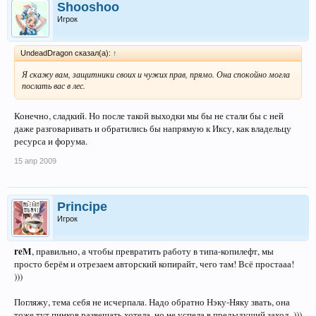
Shooshoo
Игрок
UndeadDragon сказал(а):
↑
Я скажу вам, защитники своих и чужих прав, прямо. Она спокойно могла
послать вас в лес.
Конечно, сладкий. Но после такой выходки мы бы не стали бы с ней
даже разговаривать и обратились бы напрямую к Иксу, как владельцу
ресурса и форума.
15 апр 2009
Principe
Игрок
reM
, правильно, а чтобы превратить работу в типа-копилефт, мы
просто берём и отрезаем авторский копирайт, чего там! Всё простааа!
)))
Погляжу, тема себя не исчерпала. Надо обратно Нэку-Няку звать, она
тоже тут пинков развешать хотела, но не успела в предыдущий заход. )))