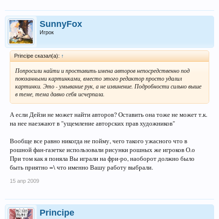
SunnyFox
Игрок
Principe сказал(а):
↑
Попросили найти и проставить имена авторов непосредственно под
поюзанными картинками, вместо этого редактор просто удалил
картинки. Это - умывание рук, а не извинение. Подробности сильно выше
в теме, тема давно себя исчерпала.
А если Дейзи не может найти авторов? Оставить она тоже не может т.к.
на нее наезжают в "ущемление авторских прав художников"
Вообще все равно никогда не пойму, чего такого ужасного что в
рошной фан-газетке использовали рисунки рошных же игроков О.о
При том как я поняла Вы играли на фри-ро, наоборот должно было
быть приятно =\ что именно Вашу работу выбрали.
15 апр 2009
Principe