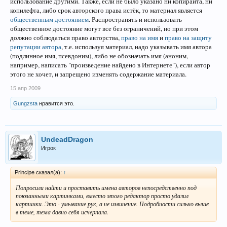
использование другими. Также, если не было указано ни копирайта, ни
копилефта, либо срок авторского права истёк, то материал является
общественным достоянием
. Распространять и использовать
общественное достояние могут все без ограничений, но при этом
должно соблюдаться право авторства,
право на имя
и
право на защиту
репутации автора
, т.е. используя материал, надо указывать имя автора
(подлинное имя, псевдоним), либо не обозначать имя (аноним,
например, написать "произведение найдено в Интернете"), если автор
этого не хочет, и запрещено изменять содержание материала.
15 апр 2009
Gungzsta
нравится это.
UndeadDragon
Игрок
Principe сказал(а):
↑
Попросили найти и проставить имена авторов непосредственно под
поюзанными картинками, вместо этого редактор просто удалил
картинки. Это - умывание рук, а не извинение. Подробности сильно выше
в теме, тема давно себя исчерпала.