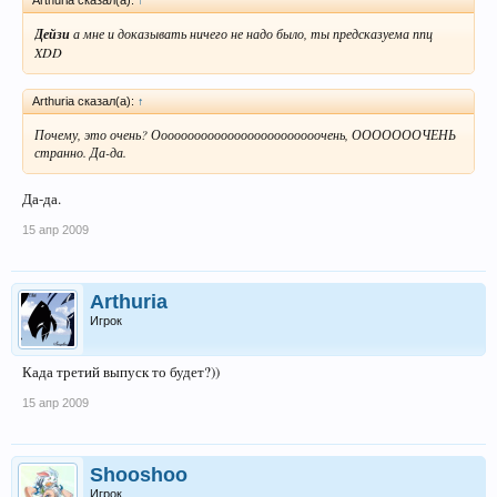
Дейзи
а мне и доказывать ничего не надо было, ты предсказуема ппц
XDD
Arthuria сказал(а):
↑
Почему, это очень? Ооооооооооооооооооооооооочень, ОООООООЧЕНЬ
странно. Да-да.
Да-да.
15 апр 2009
Arthuria
Игрок
Када третий выпуск то будет?))
15 апр 2009
Shooshoo
Игрок