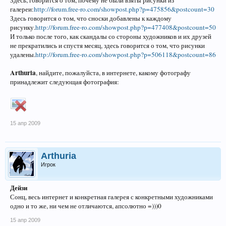
галереи:
http://forum.free-ro.com/showpost.php?p=475856&postcount=30
Здесь говорится о том, что сноски добавлены к каждому
рисунку.
http://forum.free-ro.com/showpost.php?p=477408&postcount=50
И только после того, как скандалы со стороны художников и их друзей
не прекратились и спустя месяц, здесь говорится о том, что рисунки
удалены.
http://forum.free-ro.com/showpost.php?p=506118&postcount=86
Arthuria
, найдите, пожалуйста, в интернете, какому фотографу
принадлежит следующая фотография:
15 апр 2009
Arthuria
Игрок
Дейзи
Сонц, весь интернет и конкретная галерея с конкретными художниками
одно и то же, ни чем не отличаются, апсолютно =)))0
15 апр 2009