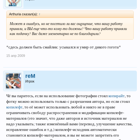
Arthuria сказал(а):
↑
Может я ошибусь, но не посетило ли вас ощущение, что вашу работу
приняли, и ВЫ еще что-то кому-то должны? Что вашу работу приняли
как подачку? Вас даже элементарно не по благодарили?
*сдесь должен быть смайлик: усыкался и умир от дикого гогота*
15 апр 2009
reM
Игрок
Чё вы паритесь, если на использование фотографии стоял
копирайт
, то
фотку можно использовать только с разрешения автора, но если стоял
копилефт
, то её может использовать любой и никто не в праве
ограничивать свободу распространения и модификации копилефт-
материалов (это значит, что даже авторов и источник материалов не
надо указывать; также изменённый вами (перевод, улучшение качества,
исправление ошибок и т.д.) копилефт-исходник автоматически
становится копилефт-материалом, и вы не можете запретить его