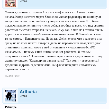
Игрок
Оленька, солнышко, почитайте суть конфликта в этой теме с самого
начала. Когда шестого марта Shooshoo указал редактору на ошибку, и
когда в конце марта пришёл я и увидел, что воз и ныне там. Это было
исключительно неприятно - не за себя, а вообще за всех, кто над своими
работами пыхтел и старался (не знаю, кому как, а мне моя стоила очень
дорого), и за такое пренебрежительное отношение. И Shooshoo сказал
то же самое, и Бешеная тоже. Из фразы Дейзи о том, что в галерею она
сразу не полезла искать авторов, дабы не нарваться на неадекват, уже
становится понятно, какое у неё отношение к художникам ФриРО
изначально, и почему с ней никто не хочет работать. И что мы
получили в итоге? Правильно, звание агрессивных художников и толпу,
скандирующую: "Какая дрянь задела лань?" Так вот, я - агрессивный
художник и дрянь, задевшая лань, конфликт исчерпан и хватит ему
перемывать кости.
15 апр 2009
Arthuria
Игрок
Principe