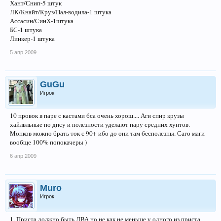
Хант/Снип-5 штук
ЛК/Кнайт/Круз/Пал-водила-1 штука
Ассасин/СинХ-1штука
БС-1 штука
Линкер-1 штука
5 апр 2009
GuGu
Игрок
10 провок в паре с кастами бса очень хорош.... Аги спир крузы
хайлвльные по дпсу и полезности уделают пару средних хунтов.
Монков можно брать ток с 90+ ибо до они там бесполезны. Саго маги
вообще 100% попокачеры )
6 апр 2009
Muro
Игрок
1. Приста должно быть ДВА но не как не меньше у одного из приста