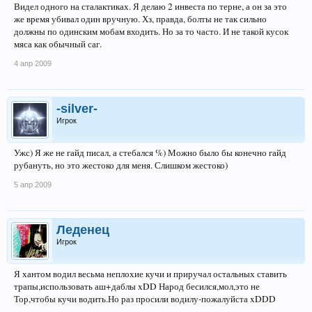
Видел одного на сталактиках. Я делаю 2 инвеста по терне, а он за это
же время убивал один вручную. Хз, правда, болты не так сильно
должны по одинским мобам входить. Но за то часто. И не такой кусок
мяса как обычный саг.
4 апр 2009
-silver-
Игрок
Ужс) Я же не гайд писал, а стебался %) Можно было бы конечно гайд
рубануть, но это жестоко для меня. Слишком жестоко)
5 апр 2009
Леденец
Игрок
Я хантом водил весьма неплохие кучи и приручал остальных ставить
трапы,использовать аш+даблы xDD Народ бесился,мол,это не
Тор,чтобы кучи водить.Но раз просили водилу-пожалуйста xDDD