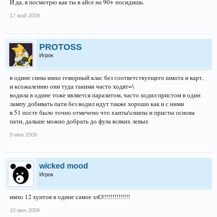
И да, я посмотрю как ты в айсе на 90+ посидишь.
17 май 2009
PROTOSS
Игрок
в одине сины имхо геморный клас без соответствуещего шмота и карт,
и ксожалению они туда такими часто ходят=\
водила в одине тоже является паразитом, часто ходил пристом в один
лампу добивать пати без водил идут также хорошо как и с ними
в 51 посте было точно отмечено что ханты\снипы и присты основа
пати, дальше можно добрать до фула всяких левых
9 июн 2009
wicked mood
Игрок
имхо 12 хунтов в одине самое злО!!!!!!!!!!!!!!
10 июн 2009