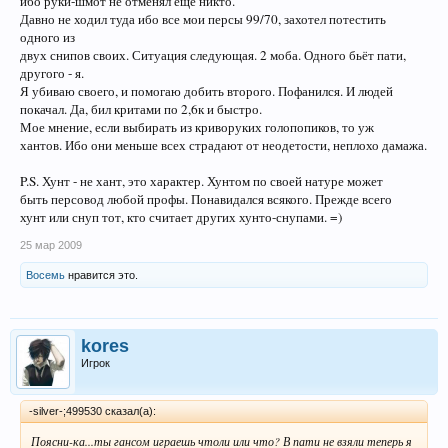
ибо руки-шмот не отменял ещё никто.
Давно не ходил туда ибо все мои персы 99/70, захотел потестить
одного из
двух снипов своих. Ситуация следующая. 2 моба. Одного бьёт пати,
другого - я.
Я убиваю своего, и помогаю добить второго. Пофанился. И людей
покачал. Да, бил критами по 2,6к и быстро.
Мое мнение, если выбирать из криворуких голопопиков, то уж
хантов. Ибо они меньше всех страдают от неодетости, неплохо дамажа.
P.S. Хунт - не хант, это характер. Хунтом по своей натуре может
быть персовод любой профы. Понавидался всякого. Прежде всего
хунт или снуп тот, кто считает других хунто-снупами. =)
25 мар 2009
Восемь
нравится это.
kores
Игрок
-silver-;499530 сказал(а):
Поясни-ка...ты гансом играешь чтоли или что? В пати не взяли теперь я