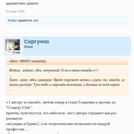
адекватные дамаги.
25 мар 2009
Mallari
нравится это.
Сергуччо
Игрок
-silver-;495457 сказал(а):
Водила...водила, с#ка, ненужный! Если в пати хотябы 4-5
...
Хунт...хунт, с#ка, криворук! Вроде стреляет метко, а руки, то, иногда, из
жопы растут! Тут тебе и стрельба вплотную, и беганье по всей карте
...
+1 автору и спасибо. люблю юмор в стиле Галыгина и прочих из
"Comedy Club".
причём, чувствуется, что наболело. пост автора отражает как раз
реальную
ситуацию в Одине2, а не теоретические возможности каждой
профессии ...