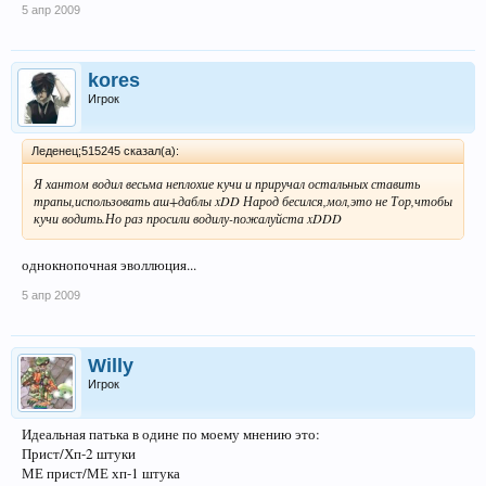
5 апр 2009
kores
Игрок
Леденец;515245 сказал(а):
Я хантом водил весьма неплохие кучи и приручал остальных ставить
трапы,использовать аш+даблы xDD Народ бесился,мол,это не Тор,чтобы
кучи водить.Но раз просили водилу-пожалуйста xDDD
однокнопочная эволлюция...
5 апр 2009
Willy
Игрок
Идеальная патька в одине по моему мнению это:
Прист/Хп-2 штуки
МЕ прист/МЕ хп-1 штука