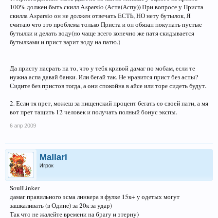
100% должен быть скилл Aspersio (Аспа(Аспу)) При вопросе у Приста
скилла Aspersio он не должен отвечать ЕСТЬ, НО нету бутылок, Я
считаю что это проблема только Приста и он обязан покупать пустые
бутылки и делать воду(но чаще всего конечно же патя скидывается
бутылками и прист варит воду на патю.)
Да присту насрать на то, что у тебя кривой дамаг по мобам, если те
нужна аспа давай банки. Или бегай так. Не нравится прист без аспы?
Сидите без пристов тогда, а они спокойна в айсе или торе сидеть будут.
2. Если тя прет, можеш за нищенский процент бегать со своей пати, а мя
вот прет тащить 12 человек и получать полный бонус экспы.
6 апр 2009
Mallari
Игрок
SoulLinker
дамаг правильного эсма линкера в фулке 15к+ у одетых могут
зашкаливать (в Одине) за 20к за удар)
Так что не жалейте времени на брагу и этерну)