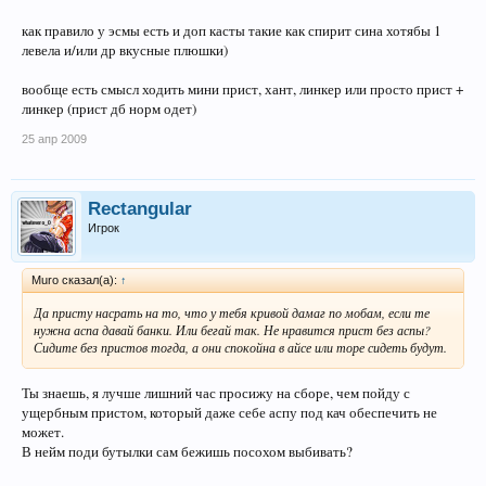
как правило у эсмы есть и доп касты такие как спирит сина хотябы 1
левела и/или др вкусные плюшки)
вообще есть смысл ходить мини прист, хант, линкер или просто прист +
линкер (прист дб норм одет)
25 апр 2009
Rectangular
Игрок
Muro сказал(а):
↑
Да присту насрать на то, что у тебя кривой дамаг по мобам, если те
нужна аспа давай банки. Или бегай так. Не нравится прист без аспы?
Сидите без пристов тогда, а они спокойна в айсе или торе сидеть будут.
Ты знаешь, я лучше лишний час просижу на сборе, чем пойду с
ущербным пристом, который даже себе аспу под кач обеспечить не
может.
В нейм поди бутылки сам бежишь посохом выбивать?