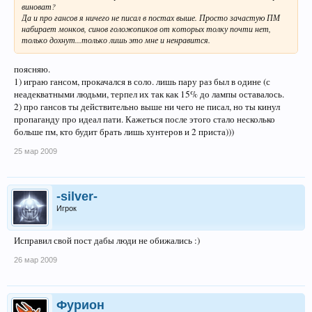
виноват?
Да и про гансов я ничего не писал в постах выше. Просто зачастую ПМ
набирает монков, синов голожопиков от которых толку почти нет,
только дохнут...только лишь это мне и ненравится.
поясняю.
1) играю гансом, прокачался в соло. лишь пару раз был в одине (с
неадекватными людьми, терпел их так как 15% до лампы оставалось.
2) про гансов ты действительно выше ни чего не писал, но ты кинул
пропаганду про идеал пати. Кажеться после этого стало несколько
больше пм, кто будит брать лишь хунтеров и 2 приста)))
25 мар 2009
-silver-
Игрок
Исправил свой пост дабы люди не обижались :)
26 мар 2009
Фурион