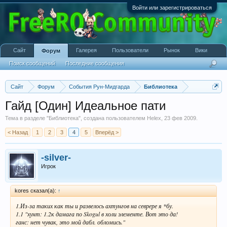
Войти или зарегистрироваться
Сайт
Галерея
Пользователи
Рынок
Вики
Форум
Поиск сообщений
Последние сообщения
Сайт
Форум
События Рун-Мидгарда
Библиотека
Гайд [Один] Идеальное пати
Тема в разделе "
Библиотека
", создана пользователем
Helex
,
23 фев 2009
.
< Назад
1
2
3
4
5
Вперёд >
-silver-
Игрок
kores сказал(а):
↑
1.Из-за таких как ты и развелось ахтунгов на севрере я *бу.
1.1 "хунт: 1.2к дамага по Skogul в холи элементе. Вот это да!
ганс: нет чувак, это мой дабл. обломись."