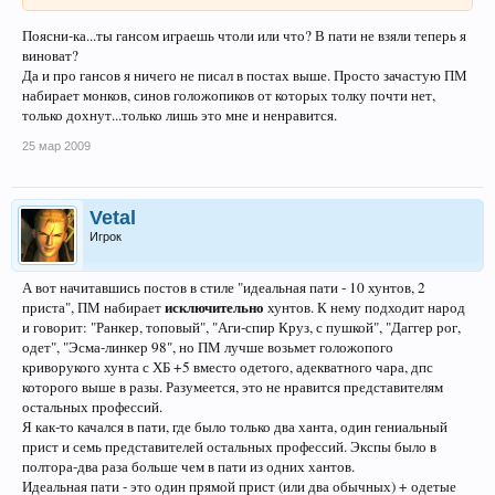
Поясни-ка...ты гансом играешь чтоли или что? В пати не взяли теперь я
виноват?
Да и про гансов я ничего не писал в постах выше. Просто зачастую ПМ
набирает монков, синов голожопиков от которых толку почти нет,
только дохнут...только лишь это мне и ненравится.
25 мар 2009
Vetal
Игрок
А вот начитавшись постов в стиле "идеальная пати - 10 хунтов, 2
исключительно
приста", ПМ набирает
хунтов. К нему подходит народ
и говорит: "Ранкер, топовый", "Аги-спир Круз, с пушкой", "Даггер рог,
одет", "Эсма-линкер 98", но ПМ лучше возьмет голожопого
криворукого хунта с ХБ +5 вместо одетого, адекватного чара, дпс
которого выше в разы. Разумеется, это не нравится представителям
остальных профессий.
Я как-то качался в пати, где было только два ханта, один гениальный
прист и семь представителей остальных профессий. Экспы было в
полтора-два раза больше чем в пати из одних хантов.
Идеальная пати - это один прямой прист (или два обычных) + одетые