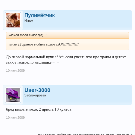
Пулимётчик
Игрок
wicked mood сказал(а):
↑
имхо 12 хунтов в одине самое злО!!!!!!!!!!!!!!
До первой нормальной кучи :*А*: если учесть что про трапы и детект
занют тольок по наслышке =_=;
10 июн 2009
User-3000
Заблокирован
бред пишете имхо, 2 приста 10 хунтов
10 июн 2009