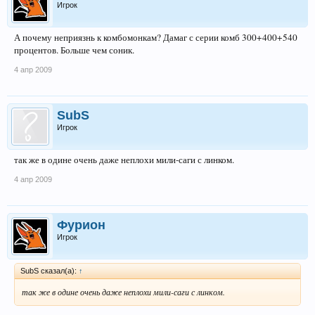
Игрок
А почему неприязнь к комбомонкам? Дамаг с серии комб 300+400+540
процентов. Больше чем соник.
4 апр 2009
SubS
Игрок
так же в одине очень даже неплохи мили-саги с линком.
4 апр 2009
Фурион
Игрок
SubS сказал(а):
↑
так же в одине очень даже неплохи мили-саги с линком.