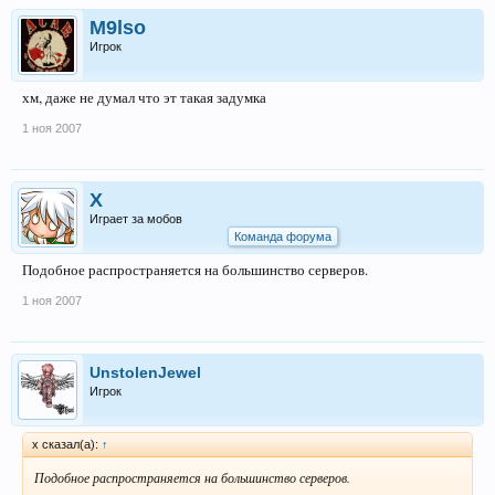
M9lso
Игрок
хм, даже не думал что эт такая задумка
1 ноя 2007
X
Играет за мобов
Команда форума
Подобное распространяется на большинство серверов.
1 ноя 2007
UnstolenJewel
Игрок
x сказал(а):
↑
Подобное распространяется на большинство серверов.