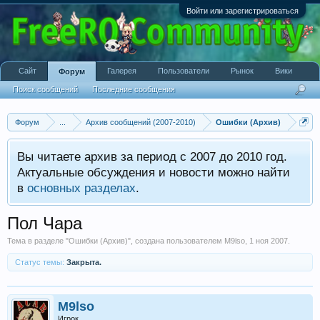
Войти или зарегистрироваться
Сайт
Галерея
Пользователи
Рынок
Вики
Форум
Поиск сообщений
Последние сообщения
Форум
...
Архив сообщений (2007-2010)
Ошибки (Архив)
Вы читаете архив за период с 2007 до 2010 год.
Актуальные обсуждения и новости можно найти
в
основных разделах
.
Пол Чара
Тема в разделе "
Ошибки (Архив)
", создана пользователем
M9lso
,
1 ноя 2007
.
Статус темы:
Закрыта.
M9lso
Игрок