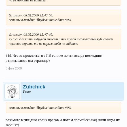
на гв можешь не идти ха
Grusader, 08.02.2009 12:45:56:
если ты в гильдии "Якудза" шанс бана 90%
Grusader, 08.02.2009 12:47:46:
ну а ещё если ты в другой гильдии и ты тупой и голожопый нуб, совсем
неумешь играть, то не парься тебя не забанят
ЗЫ. Что за проклятье, я в ГВ топике почти всегда последним
отписываюсь (на странице)
8 фев 2009
Zubchick
Игрок
если ты в гильдии "Якудза" шанс бана 90%
возьмите в гильдию своих врагов, а потом посмейесь над ними когда их
забанят)