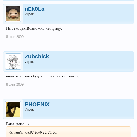
nEk0La
Игрок
На отходах.Возможно не приду.
8 фев 2009
Zubchick
Игрок
видать сегодня будет не лучшее гв года :-(
8 фев 2009
PHOENIX
Игрок
Рано, рано =\
Grusader, 08.02.2009 12:26:20: