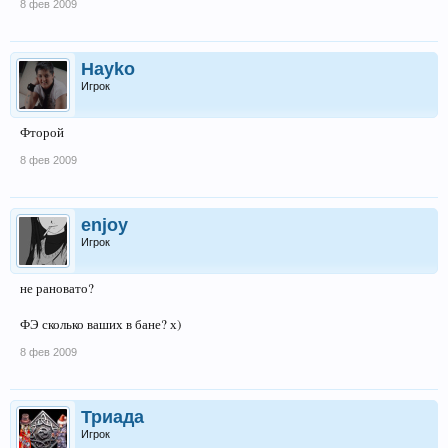
8 фев 2009
Hayko
Игрок
Фторой
8 фев 2009
enjoy
Игрок
не рановато?
ФЭ сколько ваших в бане? х)
8 фев 2009
Триада
Игрок