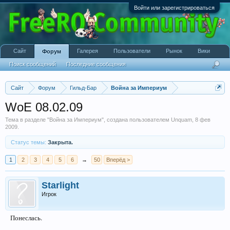
Войти или зарегистрироваться
Сайт
Галерея
Пользователи
Рынок
Вики
Форум
Поиск сообщений
Последние сообщения
Сайт
Форум
Гильд-Бар
Война за Империум
WoE 08.02.09
Тема в разделе "
Война за Империум
", создана пользователем
Unquam
,
8 фев
2009
.
Статус темы:
Закрыта.
1
2
3
4
5
6
→
50
Вперёд >
Starlight
Игрок
Понеслась.