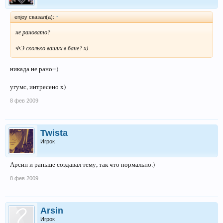
enjoy сказал(а):
↑
не рановато?
ФЭ сколько ваших в бане? х)
никада не рано=)
угумс, интресено х)
8 фев 2009
Twista
Игрок
Арсин и раньше создавал тему, так что нормально.)
8 фев 2009
Arsin
Игрок