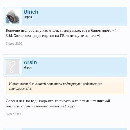
Ulrich
Игрок
Конечно неспроста, у нас няшек в гилде мало, вот и банов много =(
З.Ы. Хоть и цел вроде еще, но на ГВ ловить уже нечего =)
8 фев 2009
Arsin
Игрок
И тот пост был лишней попыткой подчеркнуть собственную
значимость? х)
Совсем нет, но ведь надо что-то писать, а то в теме нет никакой
интриги, кроме невинных овечек из Якудз
8 фев 2009