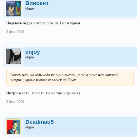
Винсент
Игрок
Надеюсь будет интересное гв. Всем удачи.
8 фев 2009
enjoy
Игрок
Совсем нет, но ведь надо что-то писать, а то в теме нет никакой
интриги, кроме невинных овечек из Якудз
Интрига есть...просто ты не там ищешь х)
8 фев 2009
Deadmau5
Игрок