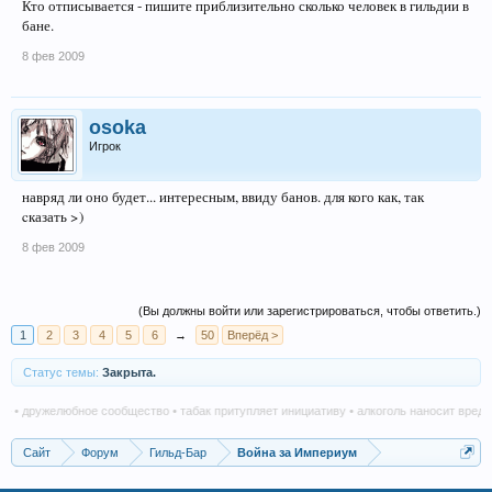
Кто отписывается - пишите приблизительно сколько человек в гильдии в
бане.
8 фев 2009
osoka
Игрок
навряд ли оно будет... интересным, ввиду банов. для кого как, так
cказать >)
8 фев 2009
(Вы должны войти или зарегистрироваться, чтобы ответить.)
1
2
3
4
5
6
→
50
Вперёд >
Статус темы:
Закрыта.
 дружелюбное сообщество • табак притупляет инициативу • алкоголь наносит вред в лю
Сайт
Форум
Гильд-Бар
Война за Империум