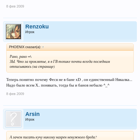
8 фев 2009
Renzoku
Игрок
PHOENIX сказал(а):
↑
Рано, рано =\
ЗЫ. Что за проклятье, я в ГВ топике почти всегда последним
отписываюсь (на странице)
Теперь понятно почему Феся не в бане xD , он единственный Някалка...
Надо было всем Х.. понякать, тогда бы и банов небыло ^_^
8 фев 2009
Arsin
Игрок
А зачем писать кучу никому нахрен ненужного бреда?