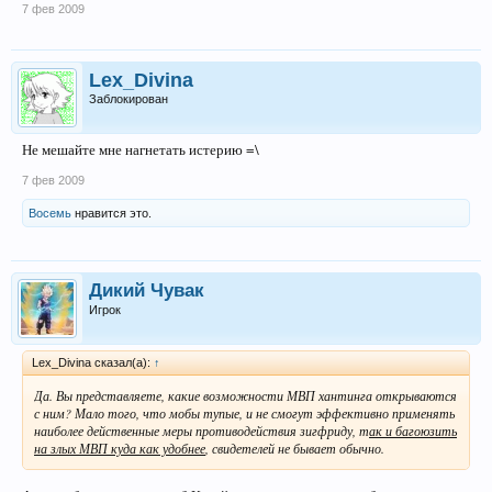
7 фев 2009
Lex_Divina
Заблокирован
Не мешайте мне нагнетать истерию =\
7 фев 2009
Восемь
нравится это.
Дикий Чувак
Игрок
Lex_Divina сказал(а):
↑
Да. Вы представляете, какие возможности МВП хантинга открываются
с ним? Мало того, что мобы тупые, и не смогут эффективно применять
наиболее действенные меры противодействия зигфриду, т
ак и багоюзить
на злых МВП куда как удобнее
, свидетелей не бывает обычно.