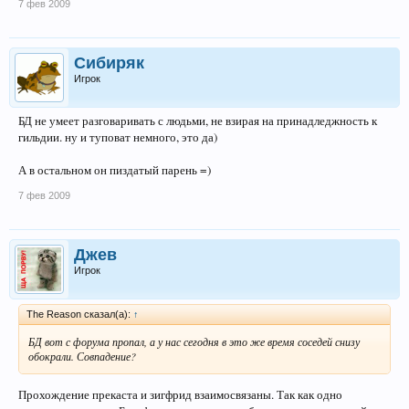
7 фев 2009
Сибиряк
Игрок
БД не умеет разговаривать с людьми, не взирая на принадледжность к
гильдии. ну и туповат немного, это да)
А в остальном он пиздатый парень =)
7 фев 2009
Джев
Игрок
The Reason сказал(а):
↑
БД вот с форума пропал, а у нас сегодня в это же время соседей снизу
обокрали. Совпадение?
Прохождение прекаста и зигфрид взаимосвязаны. Так как одно