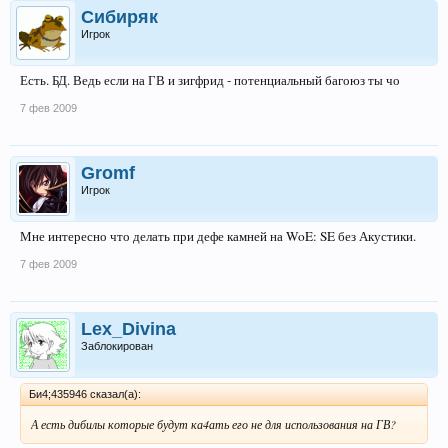
Сибиряк
Игрок
Есть. БД. Ведь если на ГВ и зигфрид - потенциальный багоюз ты чо
7 фев 2009
Gromf
Игрок
Мне интересно что делать при дефе камней на WoE: SE без Акустики.
7 фев 2009
Lex_Divina
Заблокирован
Би4;435946 сказал(а):
А есть дибилы которые будут ка4ать его не для использования на ГВ?