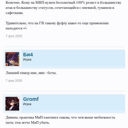
Конечно. Кому на МВП нужен бесплатный 100% резист к большинству
атак и большинству статусов, сочетающийся с пневмой, туманом и
сафетками.
Удивительно, что на ГВ такому фуфлу какое-то еще применение
находится =\
7 фев 2009
Би4
Игрок
Лишний гимор имх, мвп - боты.
7 фев 2009
Gromf
Игрок
Дивина, практика МвП-хантинга такова, что чем выше мобильность
пати, тем легче МвП убить.