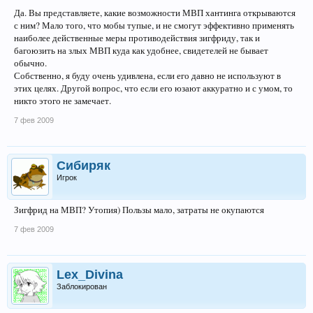
Да. Вы представляете, какие возможности МВП хантинга открываются
с ним? Мало того, что мобы тупые, и не смогут эффективно применять
наиболее действенные меры противодействия зигфриду, так и
багоюзить на злых МВП куда как удобнее, свидетелей не бывает
обычно.
Собственно, я буду очень удивлена, если его давно не используют в
этих целях. Другой вопрос, что если его юзают аккуратно и с умом, то
никто этого не замечает.
7 фев 2009
Сибиряк
Игрок
Зигфрид на МВП? Утопия) Пользы мало, затраты не окупаются
7 фев 2009
Lex_Divina
Заблокирован