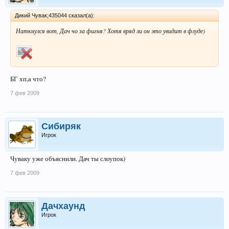
Дикий Чувак;435044 сказал(а):
Наткнулся вот, Дач чо за фигня? Хотя вряд ли он это увидит в флуде)
БГ хп,а что?
7 фев 2009
Сибиряк
Игрок
Чуваку уже объяснили. Дач ты слоупок)
7 фев 2009
Дачхаунд
Игрок