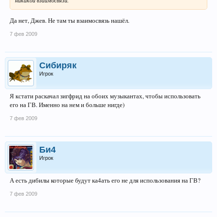
Да нет, Джев. Не там ты взаимосвязь нашёл.
7 фев 2009
Сибиряк
Игрок
Я кстати раскачал зигфрид на обоих музыкантах, чтобы использовать
его на ГВ. Именно на нем и больше нигде)
7 фев 2009
Би4
Игрок
А есть дибилы которые будут ка4ать его не для использования на ГВ?
7 фев 2009