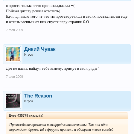
я просто только ячто прочитал,плакал =(
Поймал цитату,решил ответить)
Бд-ппц....мало того чт что ты протеворечишь в своих постах,так ты еще
и отказываешься от них спустя пару страниц 0.О
7 фев 2009
Дикий Чувак
Игрок
Дач не плачь, найдут тебе замену, примут в свои ряды )
7 фев 2009
The Reason
Игрок
Джев;435779 сказал(а):
Прохождение прекаста и зигфрид взаимосвязаны. Так как одно
порождает другое. Бд с форума пропал и и обокрали твоих соседей -
никакой взаимосвязи.