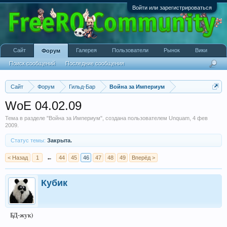
Войти или зарегистрироваться
Сайт
Галерея
Пользователи
Рынок
Вики
Форум
Поиск сообщений
Последние сообщения
Сайт
Форум
Гильд-Бар
Война за Империум
WoE 04.02.09
Тема в разделе "
Война за Империум
", создана пользователем
Unquam
,
4 фев
2009
.
Статус темы:
Закрыта.
< Назад
1
←
44
45
46
47
48
49
Вперёд >
Кубик
БД-жук)