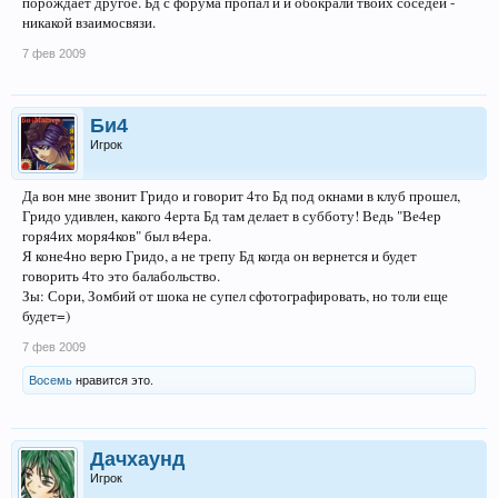
порождает другое. Бд с форума пропал и и обокрали твоих соседей -
никакой взаимосвязи.
7 фев 2009
Би4
Игрок
Да вон мне звонит Гридо и говорит 4то Бд под окнами в клуб прошел,
Гридо удивлен, какого 4ерта Бд там делает в субботу! Ведь "Ве4ер
горя4их моря4ков" был в4ера.
Я коне4но верю Гридо, а не трепу Бд когда он вернется и будет
говорить 4то это балабольство.
Зы: Сори, Зомбий от шока не супел сфотографировать, но толи еще
будет=)
7 фев 2009
Восемь
нравится это.
Дачхаунд
Игрок