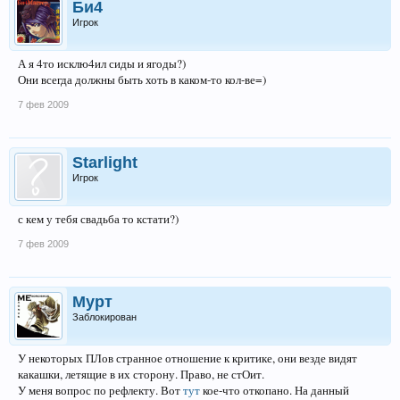
Би4
Игрок
А я 4то исклю4ил сиды и ягоды?)
Они всегда должны быть хоть в каком-то кол-ве=)
7 фев 2009
Starlight
Игрок
с кем у тебя свадьба то кстати?)
7 фев 2009
Мурт
Заблокирован
У некоторых ПЛов странное отношение к критике, они везде видят
какашки, летящие в их сторону. Право, не стОит.
У меня вопрос по рефлекту. Вот
тут
кое-что откопано. На данный