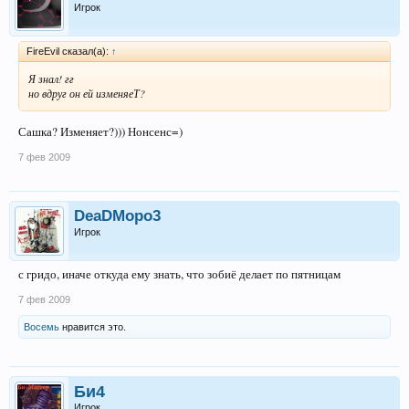
Игрок
FireEvil сказал(а):
↑
Я знал! гг
но вдруг он ей изменяеТ?
Сашка? Изменяет?))) Нонсенс=)
7 фев 2009
DeaDMopo3
Игрок
с гридо, иначе откуда ему знать, что зобиё делает по пятницам
7 фев 2009
Восемь
нравится это.
Би4
Игрок