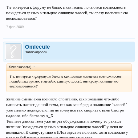
Т.е. интереса к форуму не было, а как только появилась возможность
покидаться грязью в гильдию слившую хаосей, ты сразу поспешил ею
воспользоваться?
7 фев 2009
Omlecule
Заблокирован
Svet сказал(а):
↑
Т.е. интереса к форуму не было, а как только появилась возможность
покидаться грязью в гильдию слившую хаосей, ты сразу поспешил ею
воспользоваться?
желание смены акка возникло спонтанно, как и желание что-либо
написать насчет данной темы, так как ваш бред и поливание "хаосей"
уже сильно поднадоело, ты не волнуйся так, спорить с вами быстро
надоело, ибо бестолку х_Х
Тем паче данная тема уже не раз обсуждалась и почему то раньше
желания "покидаться грязью в гильдию слившую хаосей" у меня не
возникало. К слову, грязью я ПЛов здесь не поливаю, хотя возможно у
нас с тобой разные взгляды на значение этих слов.