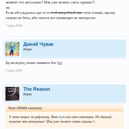
момент это актуально? Или уже можно слать скрины?)
зы
Если обсуждалось где-то в
этой выгребной яме
этоп топике, прошу
сильно не бить, ибо читать все воняющее не интересно
7 фев 2009
Дикий Чувак
Игрок
Бд молодец, помог выявить баг /gg
7 фев 2009
The Reason
Игрок
Мурт;435569 сказал(а):
У меня вопрос по рефлекту. Вот
тут
кое-что откопано. На данный
момент это актуально? Или уже можно слать скрины?)