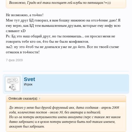
Возможно, Гридо всё-таки посещает гей-клубы по пятницам?=)))
Не возможно, а то4но!
Мне тут друг БД говорил, я вам бошку нижнюю на отсе4ение даю! Я
ему верю, как БД тем вымышленным друзьям, которые ему инфу всю
сливают xD
Ps: Бд это наш общий друг, но ты понимаешь... он просил меня не
говорить тебе кто он, 4то бы не было конфликтов.
зы2: ну это 4тоб ты не доипался уже не до 4его. Все по твоей схеме
отмазок в то4ности!
7 фев 2009
Svet
Игрок
Omlecule сказал(а):
↑
До этого у меня был другой форумный акк, дата создания - апрель 2008
года, количество постов - около 30, без аватара и подписей.
Но из-за потери актуальности имени аккаунта (перс с таким же ником
давно заброшен) и в целом потери интереса быть под таким именем,
аккаунт был заброшен.