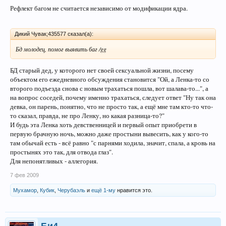
Рефлект багом не считается независимо от модификации ядра.
Дикий Чувак;435577 сказал(а):
Бд молодец, помог выявить баг /gg
БД старый дед, у которого нет своей сексуальной жизни, посему
объектом его ежедневного обсуждения становится "Ой, а Ленка-то со
второго подъезда снова с новым трахаться пошла, вот шалава-то...", а
на вопрос соседей, почему именно трахаться, следует ответ "Ну так она
девка, он парень, понятно, что не просто так, а ещё мне там кто-то что-
то сказал, правда, не про Ленку, но какая разница-то?"
И будь эта Ленка хоть девственницей и первый опыт приобрети в
первую брачную ночь, можно даже простыни вывесить, как у кого-то
там обычай есть - всё равно "с парнями ходила, значит, спала, а кровь на
простынях это так, для отвода глаз".
Для непонятливых - аллегория.
7 фев 2009
Мухамор
,
Кубик
,
Черубаэль
и
ещё 1-му
нравится это.