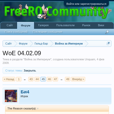
Войти или зарегистрироваться
Сайт
Галерея
Пользователи
Рынок
Вики
Форум
Поиск сообщений
Последние сообщения
Сайт
Форум
Гильд-Бар
Война за Империум
WoE 04.02.09
Тема в разделе "
Война за Империум
", создана пользователем
Unquam
,
4 фев
2009
.
Статус темы:
Закрыта.
< Назад
1
←
43
44
45
46
47
→
49
Вперёд >
Би4
Игрок
The Reason сказал(а):
↑