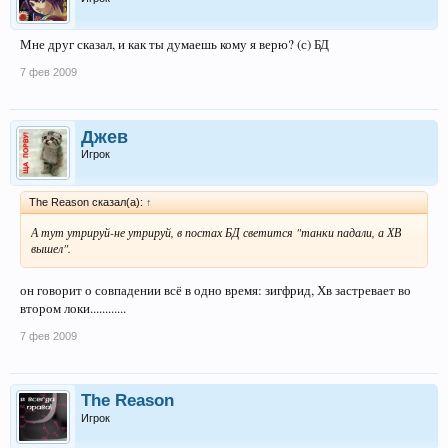
Мне друг сказал, и как ты думаешь кому я верю? (с) БД
7 фев 2009
Джев
Игрок
The Reason сказал(а):
↑
А тут утрируй-не утрируй, в постах БД светится "танки падали, а ХВ
вышел".
он говорит о совпадении всё в одно время: зигфрид, Хв застревает во
втором локи............
7 фев 2009
The Reason
Игрок