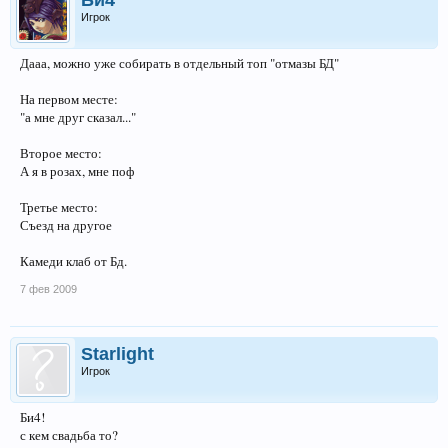
Би4
Игрок
Дааа, можно уже собирать в отдельный топ "отмазы БД"
На первом месте:
"а мне друг сказал..."
Второе место:
А я в розах, мне поф
Третье место:
Съезд на другое
Камеди клаб от Бд.
7 фев 2009
Starlight
Игрок
Би4!
с кем свадьба то?