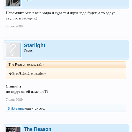
Напомните мне в асю когда и куда там идти надо будет, а то вдруг
ступлю и забуду х)
7 фев 2009
Starlight
Игрок
The Reason сказал(а):
↑
ФЭ, с Лэйлой, очевидно)
Я знал! гг
но вдруг он ей изменяеТ?
7 фев 2009
Shiki-sama
нравится это.
The Reason