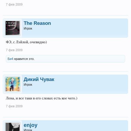
7 фев 2009
The Reason
Игрок
ФЭ, с Лэйлой, очевидно)
7 фев 2009
Би4
нравится это.
Дикий Чувак
Игрок
Лена, и все таки в его словах есть кое чего.)
7 фев 2009
enjoy
Игрок