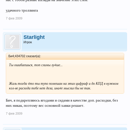
удачного троллинга
7 фев 2009
Starlight
Игрок
Би4;434702 сказал(а):
Ты ошибаешься, топ слимы лу4ше...
Жаль тогда 4то ты тупо помешан на этих цифраф и до КПД в нужном
кол-ве расхода тебе нет дела, ина4е мыслил бы не так.
Бич, я подкрепляюсь ягодами и сидами в качестве доп. расходки, без
них никак, поэтому вес основной хавки решает.
7 фев 2009