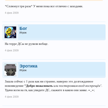
*Сплюнул три раза* У меня пока все отлично с заходами.
4 фев 2009
Бог
Игрок
На терре ДСы не рулили вобще.
4 фев 2009
Эротика
Игрок
Зашла сейчас с 1 раза как ни странно, наверно это долгожданное
"
Добро пожаловать
нововведение
или посторонним вход воспрещён".
Удачи всем на гв, как увидите ДС, скажите в каком они замке. =_=;
4 фев 2009