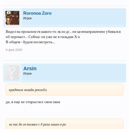
Roronoa Zoro
Игрок
Видел на прошлом гв какого-то лк из дс.. он целенаправленно убивался
об перекаст... Сейчас он уже не в гильдии Х-х
В общем - будем посмотреть...
4 фев 2009
Arsin
Игрок
крадться онлайн рекогд))
да, я еще не открыл все свои окна
за час до гв только с 8 раза зашел в ро