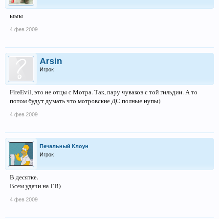
ыыы
4 фев 2009
Arsin
Игрок
FireEvil, это не отцы с Мотра. Так, пару чуваков с той гильдии. А то
потом будут думать что мотровские ДС полные нупы)
4 фев 2009
Печальный Клоун
Игрок
В десятке.
Всем удачи на ГВ)
4 фев 2009