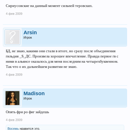
Сириусовские на данный момент сильней теровских.
4 фев 2009
Arsin
Игрок
БД, не знаю, какими они стали в итоге, но сразу после объединения
гильдия _S_ДС. Произвела хорошее впечатление. Правда первое гв с
ними в альянсе оказалось для меня последним на четырехбуквенном.
Так что о их дальнейшем развитии не знаю.
4 фев 2009
Madison
Игрок
Опять фри ро фиг зайдешь
4 фев 2009
Восемь
нравится это.