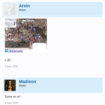
Arsin
Игрок
о ДС
4 фев 2009
Madison
Игрок
Удачи на гв!
4 фев 2009