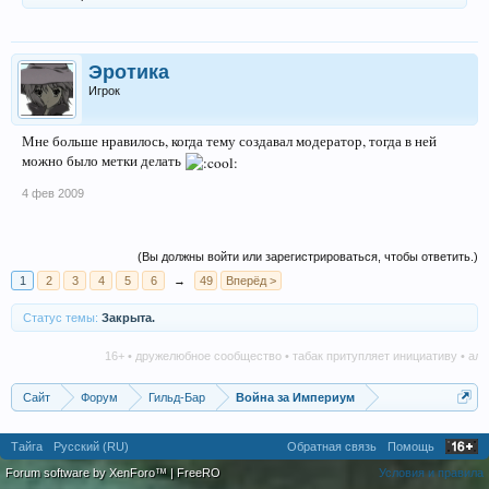
Эротика
Игрок
Мне больше нравилось, когда тему создавал модератор, тогда в ней
можно было метки делать
4 фев 2009
(Вы должны войти или зарегистрироваться, чтобы ответить.)
1
2
3
4
5
6
→
49
Вперёд >
Статус темы:
Закрыта.
16+ • дружелюбное сообщество • табак притупляет инициативу • алкогол
Сайт
Форум
Гильд-Бар
Война за Империум
Тайга
Русский (RU)
Обратная связь
Помощь
Forum software by XenForo™
|
FreeRO
Условия и правила