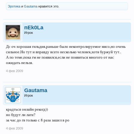
Эротика
и
Gautama
нравится это.
nEk0La
Игрок
Дс оч хорошая гильдия,раньше было неконтролируемое мясо,но очень
сильное.Но тут и вправду всего несколько человек,хотя буржуй тут..
А по теме,пока гм не появился,если не появиться многого от нас
ожидать нельзя.
4 фев 2009
Gautama
Игрок
крадться онлайн рекогд))
но будут ли лаги?
за час до гв только с 8 раза зашел в ро
4 фев 2009