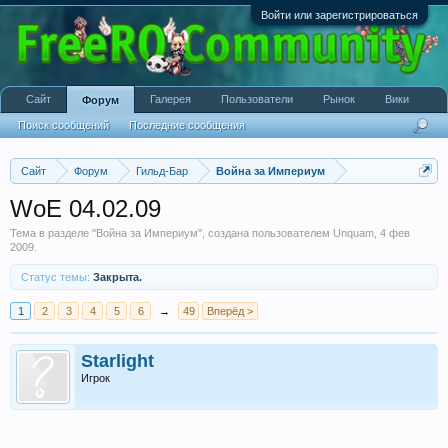
Войти или зарегистрироваться
Сайт
Галерея
Пользователи
Рынок
Вики
Форум
Поиск сообщений
Последние сообщения
Сайт
Форум
Гильд-Бар
Война за Империум
WoE 04.02.09
Тема в разделе "
Война за Империум
", создана пользователем
Unquam
,
4 фев
2009
.
Статус темы:
Закрыта.
1
2
3
4
5
6
→
49
Вперёд >
Starlight
Игрок
...