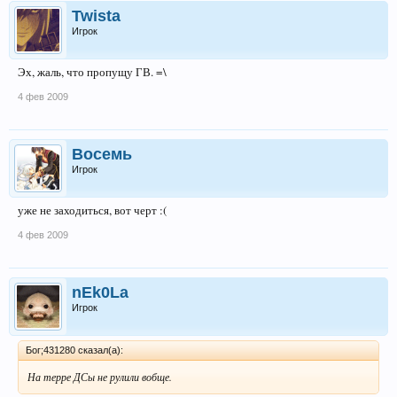
Twista
Игрок
Эх, жаль, что пропущу ГВ. =\
4 фев 2009
Восемь
Игрок
уже не заходиться, вот черт :(
4 фев 2009
nEk0La
Игрок
Бог;431280 сказал(а):
На терре ДСы не рулили вобще.