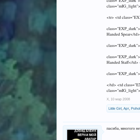
class="EXP_dark">
class="mIG_light"
<tr> <td class="E
class="EXP_dark">
Handed Spear</td>
class="EXP_dark"
class="EXP_dark">
Handed Staff</td>
class="EXP_dark"
</td> <td class="
class="mIG_light"
X
,
10 мар 2008
Little Girl
,
Арт
,
Psiho
пасиба, многого не