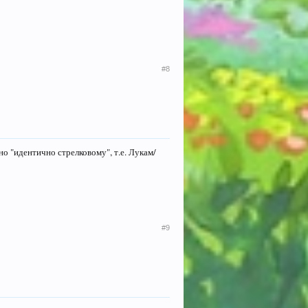
#8
но "идентично стрелковому", т.е. Лукам/
#9