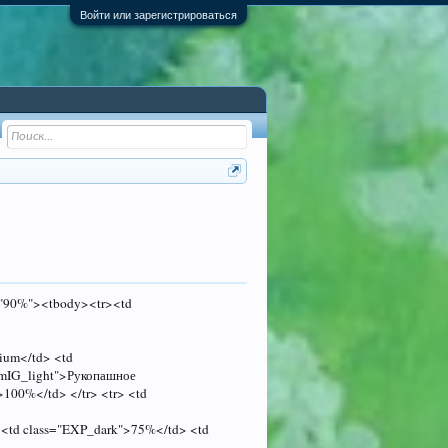
Войти или зарегистрироваться
dth="90%"><tbody><tr><td
ium</td> <td
="mIG_light">Рукопашное
>100%</td> </tr> <tr> <td
 <td class="EXP_dark">75%</td> <td