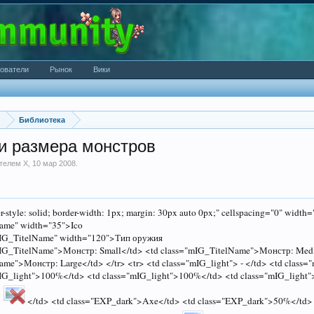
ователи
Рынок
Вики
Библиотека
и размера монстров
ателем
X
,
10 мар 2008
.
er-style: solid; border-width: 1px; margin: 30px auto 0px;" cellspacing="0" wi
ame" width="35">Ico
mIG_TitelName" width="120">Тип оружия
mIG_TitelName">Монстр: Small</td> <td class="mIG_TitelName">Монстр: Med
ame">Монстр: Large</td> </tr> <tr> <td class="mIG_light"> - </td> <td class
mIG_light">100%</td> <td class="mIG_light">100%</td> <td class="mIG_light"
>
</td> <td class="EXP_dark">Axe</td> <td class="EXP_dark">50%</td>