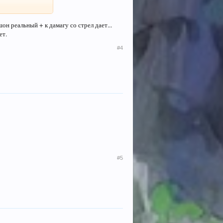
он реальный + к дамагу со стрел дает...
ет.
#4
#5