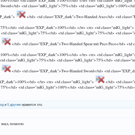
100%</td> <td class="EXP_dark">100%</td> </tr> <tr> <td class="mIG_light
>Sword</td> <td class="mIG_light">75%</td> <td class="mIG_light">100%</td
XP_dark">
</td> <td class="EXP_dark">Two-Handed Axe</td> <td class=
75%</td> <td class="EXP_dark">100%</td> </tr> <tr> <td class="mIG_light">
 <td class="mIG_light">75%</td> <td class="mIG_light">75%</td> <td class="
>
</td> <td class="EXP_dark">Two-Handed Spear mit Peco Peco</td> <td
100%</td> <td class="EXP_dark">100%</td> </tr> <tr> <td class="mIG_light
 <td class="mIG_light">75%</td> <td class="mIG_light">75%</td> <td class="m
>
</td> <td class="EXP_dark">Two-Handed Sword</td> <td class="EXP_
EXP_dark">100%</td> </tr> <tr> <td class="mIG_light">
</td> <td class=
>75%</td> <td class="mIG_light">100%</td> <td class="mIG_light">75%</td>
log
и
5 другим
нравится это.
 знал, помогло