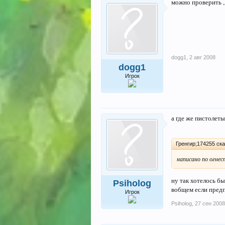
можно проверить , 
dogg1
,
2 авг 2008
dogg1
Игрок
а где же пистолет
Гренгир;174255 ска
написано по огнес
ну так хотелось б
Psiholog
вобщем если предпо
Игрок
Psiholog
,
27 сен 2008