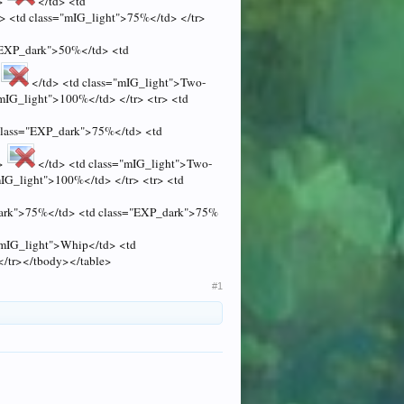
">
</td> <td
> <td class="mIG_light">75%</td> </tr>
"EXP_dark">50%</td> <td
</td> <td class="mIG_light">Two-
mIG_light">100%</td> </tr> <tr> <td
 class="EXP_dark">75%</td> <td
">
</td> <td class="mIG_light">Two-
IG_light">100%</td> </tr> <tr> <td
dark">75%</td> <td class="EXP_dark">75%
"mIG_light">Whip</td> <td
</tr></tbody></table>
#1