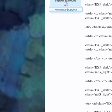
Играет за мобов
class="EXP_dark">
Команда форума
</td> <td class="
class="EXP_dark"
<tr> <td class="m
</td> <td class="
class="EXP_dark">
</td> <td class="
</td> </tr> <tr> <
class="EXP_dark">
class="mIG_light"
</td> </tr> <tr> <
class="EXP_dark">
class="mIG_light"
<tr> <td class="E