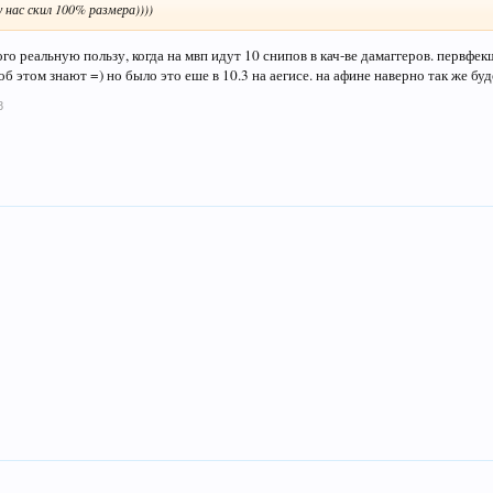
у нас скил 100% размера))))
ого реальную пользу, когда на мвп идут 10 снипов в кач-ве дамаггеров. первфекш
 об этом знают =) но было это еше в 10.3 на аегисе. на афине наверно так же буд
8