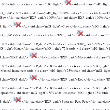
100%</td> </tr> <tr> <td class="mIG_light">
</td> <td class="mIG_ligh
mIG_light">100%</td> <td class="mIG_light">50% </td> </tr> <tr> <td class="
>Bow</td> <td class="EXP_dark">100%</td> <td class="EXP_dark">100%</td>
IG_light">
</td> <td class="mIG_light">Claw</td> <td class="mIG_light
mIG_light">50%</td> </tr> <tr> <td class="EXP_dark">
</td> <td class="
100%</td> <td class="EXP_dark">75%</td> <td class="EXP_dark">50%</td> </
mIG_light">Katar</td> <td class="mIG_light">75%</td> <td class="mIG_light"
td class="EXP_dark">
</td> <td class="EXP_dark">Mace</td> <td class=
100%</td> <td class="EXP_dark">100%</td> </tr> <tr> <td class="mIG_light
>Musical Instrument</td> <td class="mIG_light">75%</td> <td class="mIG_lig
td class="EXP_dark">
</td> <td class="EXP_dark">Rod</td> <td class="
100%</td> <td class="EXP_dark">100%</td> </tr> <tr> <td class="mIG_light
>Spear</td> <td class="mIG_light">75%</td> <td class="mIG_light">75%</td> 
XP_dark">
</td> <td class="EXP_dark">Spear mit Peco Peco</td> <td cla