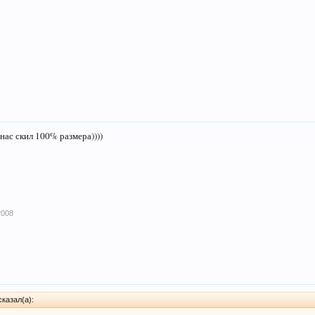
 нас скил 100% размера))))
2008
казал(а):