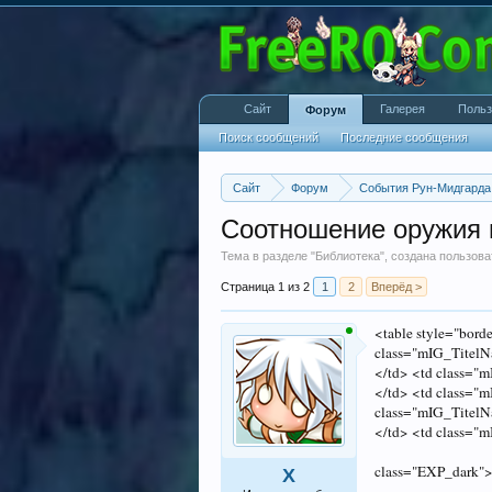
Сайт
Галерея
Польз
Форум
Поиск сообщений
Последние сообщения
Сайт
Форум
События Рун-Мидгарда
Соотношение оружия 
Тема в разделе "
Библиотека
", создана пользов
Страница 1 из 2
1
2
Вперёд >
<table style="bord
class="mIG_TitelN
</td> <td class="
</td> <td class="
class="mIG_TitelN
</td> <td class="
class="EXP_dark"
X