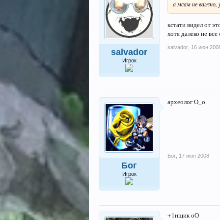
а мсам не важно, 
кстати видел от эт
хотя далеко не все
salvador
,
16 июн 200
salvador
Игрок
археолог О_о
Бог
,
17 июн 2008
Бог
Игрок
+1нщик оО