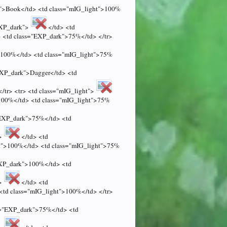
t">Book</td> <td class="mIG_light">100%
EXP_dark">
</td> <td
 <td class="EXP_dark">75%</td> </tr>
">100%</td> <td class="mIG_light">75%
EXP_dark">Dagger</td> <td
tr> <tr> <td class="mIG_light">
>100%</td> <td class="mIG_light">75%
"EXP_dark">75%</td> <td
">
</td> <td
ht">100%</td> <td class="mIG_light">75%
EXP_dark">100%</td> <td
">
</td> <td
<td class="mIG_light">100%</td> </tr>
ss="EXP_dark">75%</td> <td