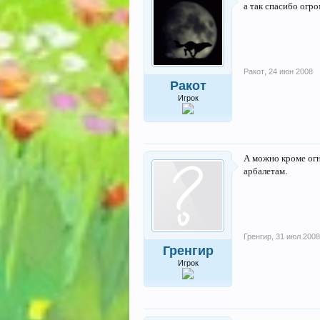
а так спасибо огро
Ракот
,
24 июн 2008
Ракот
Игрок
А можно кроме огн
арбалетам.
Гренгир
,
31 июл 2008
Гренгир
Игрок