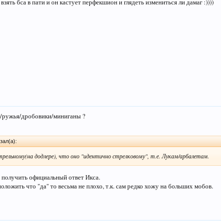
взять бса в пати и он кастует перфекшион и глядеть измениться ли дамаг :))))
ы/ружья/дробовики/миниганы ?
зал(а):
трельному(на додлере), что оно "идентично стрелковому", т.е. Лукам/арбалетам.
ы получить официальный ответ Икса.
ложить что "да" то весьма не плохо, т.к. сам редко хожу на больших мобов.