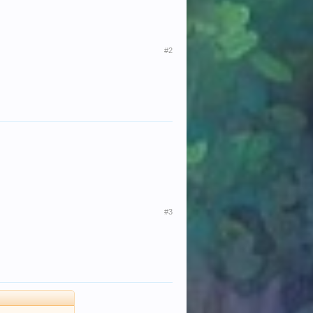
#2
#3