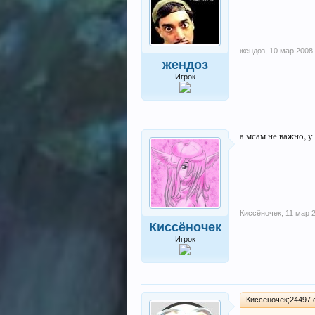
жендоз
,
10 мар 2008
жендоз
Игрок
а мсам не важно, у
Киссёночек
,
11 мар 
Киссёночек
Игрок
Киссёночек;24497 с