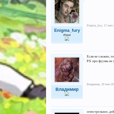
Enigma_fury
,
17 июн 
Enigma_fury
Игрок
Если не сложно, т
P.S. про фуумы не
Владимир
,
18 июн 2
Владимир
огнестрельное, дей