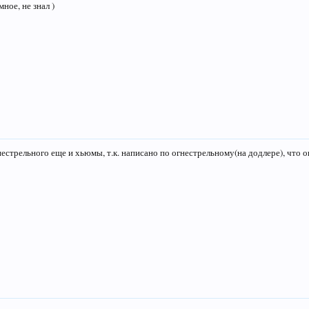
мное, не знал )
естрельного еще и хьюмы, т.к. написано по огнестрельному(на додлере), что о