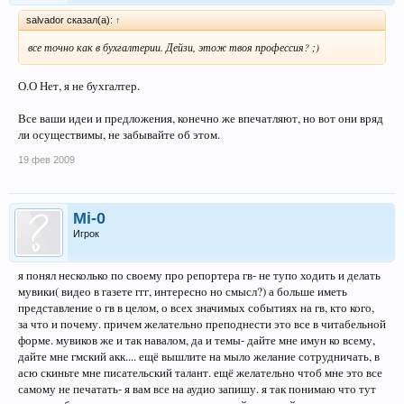
salvador сказал(а):
↑
все точно как в бухгалтерии. Дейзи, этож твоя профессия? ;)
О.О Нет, я не бухгалтер.
Все ваши идеи и предложения, конечно же впечатляют, но вот они вряд
ли осуществимы, не забывайте об этом.
19 фев 2009
Mi-0
Игрок
я понял несколько по своему про репортера гв- не тупо ходить и делать
мувики( видео в газете ггг, интересно но смысл?) а больше иметь
представление о гв в целом, о всех значимых событиях на гв, кто кого,
за что и почему. причем желательно преподнести это все в читабельной
форме. мувиков же и так навалом, да и темы- дайте мне имун ко всему,
дайте мне гмский акк.... ещё вышлите на мыло желание сотрудничать, в
асю скиньте мне писательский талант. ещё желательно чтоб мне это все
самому не печатать- я вам все на аудио запишу. я так понимаю что тут