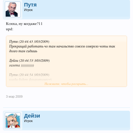
Путя
Игрок
Ксюха, ну когдаже?11
upd:
Путя (20:44:43 3/03/2009)
Прекращай работать чо там начальство совсем озверело чоты так
долго там сидишь
Дейзи (20:44:53 3/03/2009)
газета )))))))))))
Путя (20:44:54 3/03/2009)
когда будет фриротимес=\
Нажмите, чтобы раскрыть...
Путя (20:45:04 3/03/2009)
а во)довай ото я зождалсо)
3 мар 2009
Дейзи (20:45:09 3/03/2009)
меня отпустило начальство, а я сижу газету делаю ))))
Дейзи
Путя (20:45:29 3/03/2009)
Игрок
делай делай, небуду отвлекадь чо