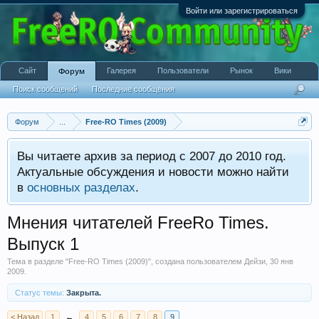
Войти или зарегистрироваться
Сайт
Галерея
Пользователи
Рынок
Вики
Форум
Поиск сообщений
Последние сообщения
Форум
...
Free-RO Times (2009)
Вы читаете архив за период с 2007 до 2010 год.
Актуальные обсуждения и новости можно найти
в
основных разделах
.
Мнения читателей FreeRo Times.
Выпуск 1
Тема в разделе "
Free-RO Times (2009)
", создана пользователем
Дейзи
,
30 янв
2009
.
Статус темы:
Закрыта.
< Назад
1
←
4
5
6
7
8
9