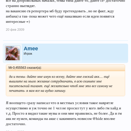
все на добровольных началах, темы типа дайте то, дайте се- достаточно
странно выглядят.
на вакансию гв репортера мб буду претендовать , но не факт, жду
анбана) а так- пока может чего ещё накалякаю если идеи появятся
интересные =)
20 фев 2009
Amee
Игрок
Mi-0;455563 сказал(а):
да и темы- дайте мне имун ко всему, дайте мне гмский акк.... ещё
вышлите на мыло желание сотрудничать, в асю скиньте мне
писательский талант. ещё желательно чтоб мне это все самому не
печатать- я вам все на аудио запишу.
Я воопщето сразу написал что в местных условия такое наврятле
осуществимо и уж точно не 1 чел не просил тут у кого либо гм хайд и
т.д. Просто я видил такие мувы и они мне нравились, не более. Да и гм
акк не нужен, команды на акке с какимнить новисом @hide вполне
достаточно.