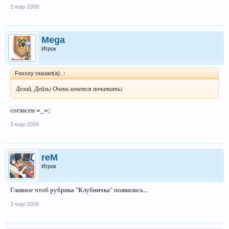
3 мар 2009
Mega
Игрок
Foxxxy сказал(а):
↑
Дезай, Дейзь) Очень хочется почитать)
согласен =_=;
3 мар 2009
reM
Игрок
Главное чтоб рубрика "Клубничка" появилась...
3 мар 2009