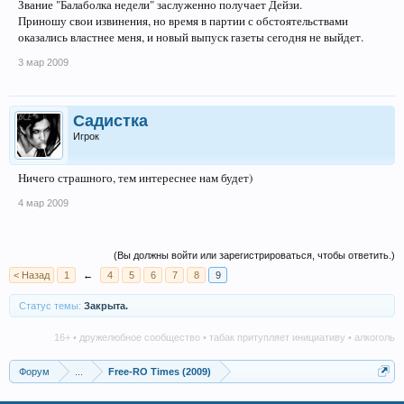
Звание "Балаболка недели" заслуженно получает Дейзи.
Приношу свои извинения, но время в партии с обстоятельствами
оказались властнее меня, и новый выпуск газеты сегодня не выйдет.
3 мар 2009
Садистка
Игрок
Ничего страшного, тем интереснее нам будет)
4 мар 2009
(Вы должны войти или зарегистрироваться, чтобы ответить.)
< Назад
1
←
4
5
6
7
8
9
Статус темы:
Закрыта.
16+ • дружелюбное сообщество • табак притупляет инициативу • алкоголь нан
Форум
...
Free-RO Times (2009)