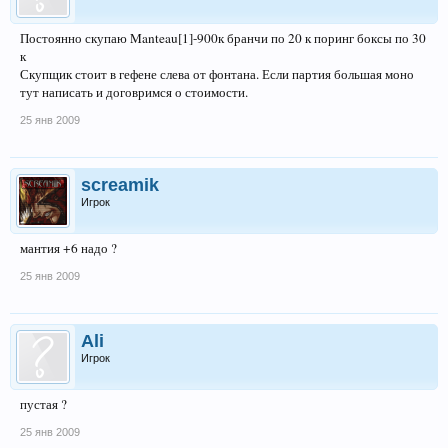
Постоянно скупаю Manteau[1]-900к бранчи по 20 к поринг боксы по 30
к
Скупщик стоит в гефене слева от фонтана. Если партия большая моно
тут написать и договримся о стоимости.
25 янв 2009
screamik
Игрок
мантия +6 надо ?
25 янв 2009
Ali
Игрок
пустая ?
25 янв 2009