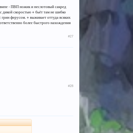
эквипе - ПВП ножик и неслотовый сакред
 с дикой скоростью + бьёт там не шибко
с грин ферусом. + выживает оттуда всяких
оответственно более быстрого нахождения
#27
#28