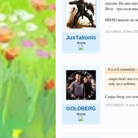
зерома. На два зе
Итог - три полезн
ИМХО вышло не мед
JusTalionis
,
8 янв 20
JusTalionis
Игрок
H e a D сказал(а):
сакра-билд это и е
мда, ну и нубота
Сакра билд это аг
GOLDBERG
,
8 янв 2
GOLDBERG
Игрок