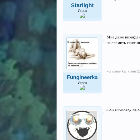
Starlight
Игрок
Мне даже никогда с
не спамить скилами
Fungineerka
,
7 янв 2
Fungineerka
Игрок
я хп ел синьку на 