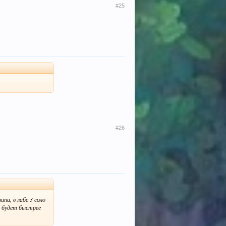
#25
#26
па, в лабе 3 соло
й будет быстрее