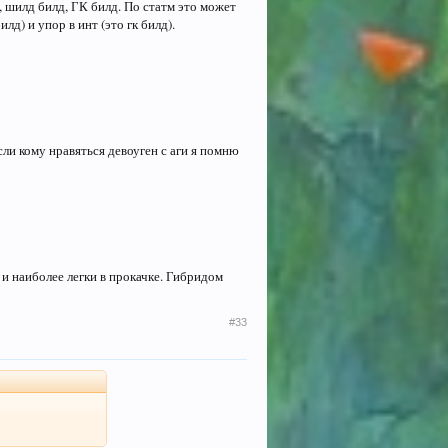
, шилд билд, ГК билд. По статм это может
лд) и упор в инт (это гк билд).
сли кому нравяться девоуген с аги я помню
и наиболее легки в прокачке. Гибридом
#33