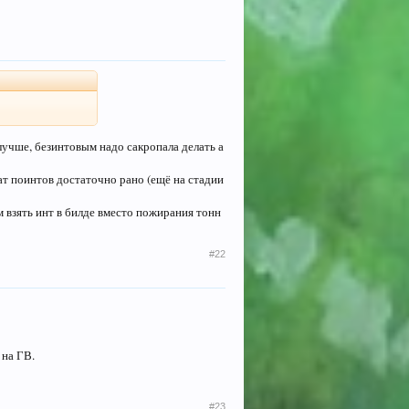
лучше, безинтовым надо сакропала делать а
тат поинтов достаточно рано (ещё на стадии
м взять инт в билде вместо пожирания тонн
#22
 на ГВ.
#23