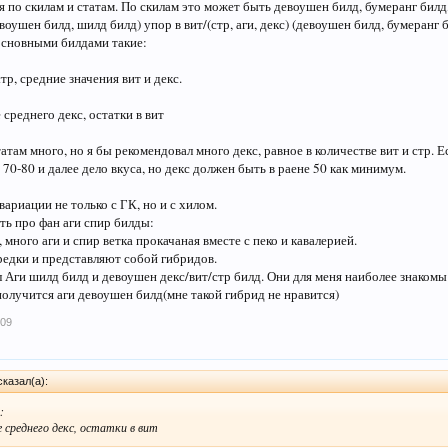
 по скилам и статам. По скилам это может быть девоушен билд, бумеранг билд
воушен билд, шилд билд) упор в вит/(стр, аги, декс) (девоушен билд, бумеранг би
сновными билдами такие:
тр, средние значения вит и декс.
:
среднего декс, остатки в вит
атам много, но я бы рекомендовал много декс, равное в количестве вит и стр. Е
е 70-80 и далее дело вкуса, но декс должен быть в раене 50 как минимум.
вариации не только с ГК, но и с хилом.
ть про фан аги спир билды:
много аги и спир ветка прокачаная вместе с пеко и кавалерией.
едки и представляют собой гибридов.
 Аги шилд билд и девоушен декс/вит/стр билд. Они для меня наиболее знакомы 
получится аги девоушен билд(мне такой гибрид не нравится)
009
сказал(а):
:
 среднего декс, остатки в вит