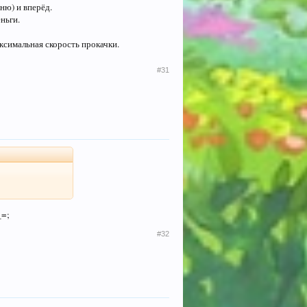
ню) и вперёд.
ньги.
ксимальная скорость прокачки.
#31
_=;
#32