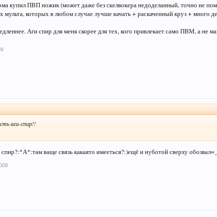
рома купил ПВП ножик (может даже без скелвокера недоделанный, точно не пом
ых мульта, которых в любом случае лучше качать + раскаченный круз + много де
леннее. Аги спир для меня скорее для тех, кого привлекает само ПВМ, а не ма
09
↑
сть аги-спир!!
и спир?:*А*:там ваще связь какаято имееться?:)ещё и нуботой сверху обозвал=
009