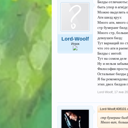
Билды отличаються
быть упор в аги(де
Можно выделить о
Аги шилд круз:
Много аги, много с
стр бумеранг билд
Много стр, больше 
девоушен билд:
Lord-Woolf
Тут вариаций по ст
Игрок
что это аги в раен
Билды с интой:
Тут на сомом деле 
Ну и нельзя забыва
Философия проста, 
Остальные билды р
Я бы рекомендовал
этих двох билдов 
Lord-Woolf
,
17 янв 2
Lord-Woolf;408101 
стр бумеранг билд
Много вит, больше