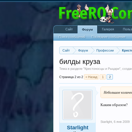
Сайт
Галерея
Польз
Форум
Поиск сообщений
Последние сообщения
Сайт
Форум
Профессии
Крест
билды круза
Тема в разделе "
Крестоносцы и Рыцари
", созд
Страница 2 из 2
< Назад
1
2
Небольшое количе
Каким образом?
Starlight
,
6 янв 2009
Starlight