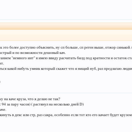
↑
к это более доступно объяснить, ну сп больше, сп реген выше, отжор синькой 
быстрый и по возможности дешовый кач.
етанием "немного инт" я имею ввиду расчитать билд под кратности и остаток с
нт.
дёться какой нибуть умник который скажет что я нищий нуб, раз предлагаю людя
9
ку на каче круза, что я делаю не так?
с 94 за пару часов) ( растянул на несколько дней D)
аче.
инуть в декс или стр, раз сакра, особенно если тот кто его качает будет крузом