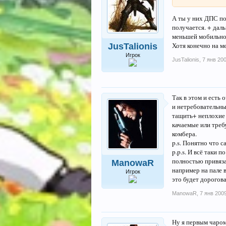
А ты у них ДПС по
получается. + дал
меньшей мобильнос
Хотя конечно на ме
JusTalionis
Игрок
JusTalionis
,
7 янв 20
Так в этом и есть
и нетребовательный
тащить+ неплохие 
качаемые или требу
комбера.
p.s. Понятно что 
p.p.s. И всё таки 
полностью привязан
ManowaR
например на пале 
Игрок
это будет дорогов
ManowaR
,
7 янв 200
Ну я первым чаром 