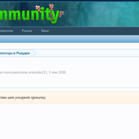
ователи
Рынок
Вики
оносцы и Рыцари
ана пользователем
artemida131
,
5 янв 2009
.
ство инт ускоряет прокачку