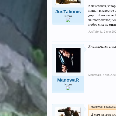
Как человек, котор
мишон в качестве щ
JusTalionis
дорогой но частый
Игрок
хантопроизводных,
мобов с их не мнг
JusTalionis
,
7 янв 20
Я там качался аги
ManowaR
,
7 янв 200
ManowaR
Игрок
ManowaR сказал(а
Я там качался аг