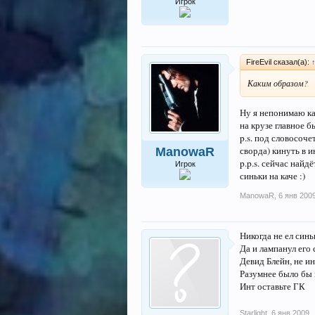
Игрок
FireEvil сказал(а):
Каким образом?
Ну я непонимаю ка
на крузе главное 
p.s. под словосоч
сворда) кинуть в и
ManowaR
p.p.s. сейчас най
Игрок
синьки на каче :)
ManowaR
,
6 янв 200
Никогда не ел синь
Да и лампанул его 
Девид Блейн, не ин
Разумнее было бы к
Инт оставьте ГК
Starlight
,
6 янв 2009