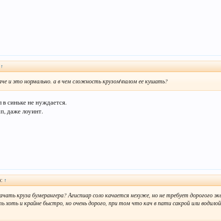
:
↑
 каче и это нормально. а в чем сложность крузом\палом ее кушать?
л в синьке не нуждается.
п, даже лоуинт.
):
↑
чать круза бумерангера? Агиспиар соло качается нехуже, но не требует дорогого экви
ь хоть и крайне быстро, но очень дорого, при том что кач в пати сакрой или водило