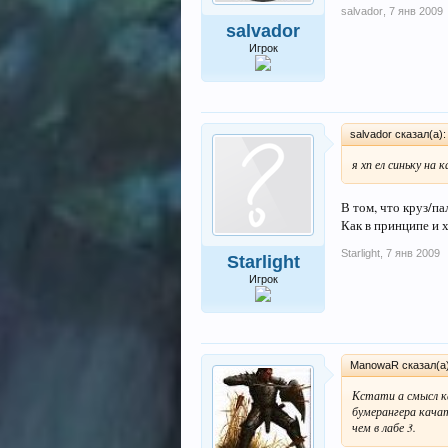
salvador
,
7 янв 2009
salvador
Игрок
salvador сказал(а)
я хп ел синьку на
В том, что круз/па
Как в принципе и х
Starlight
,
7 янв 2009
Starlight
Игрок
ManowaR сказал(а
Кстати а смысл ка
бумерангера качат
чем в лабе 3.