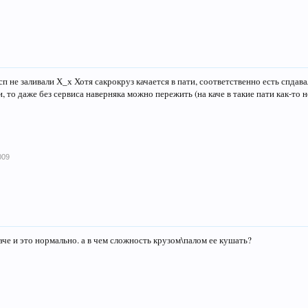
п не заливали Х_х Хотя сакрокруз качается в пати, соответственно есть спдава
, то даже без сервиса наверняка можно пережить (на каче в такие пати как-то 
009
каче и это нормально. а в чем сложность крузом\палом ее кушать?