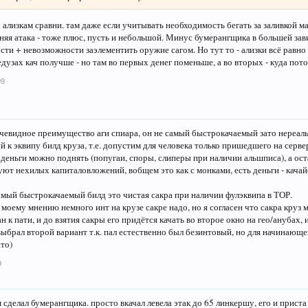
 ализкам сравни. там даже если учитывать необходимость бегать за заливкой 
ьняя атака - тоже плюс, пусть и небольшой. Минус бумерангщика в большей за
ти + невозможности заэлементить оружие сагом. Но тут то - ализки всё равно 
дузах кач получше - но там во первых денег поменьше, а во вторых - куда пот
09
 очевидное преимущество аги спиара, он не самый быстрокачаемый зато нереа
 к эквипу билд круза, т.е. допустим для человека только пришедшего на серве
деньги можно поднять (попугаи, споры, слиперы при наличии альшписа), а ос
ют нехилых капиталовложений, вобщем это как с монками, есть деньги - качайся
самый быстрокачаемый билд это чистая сакра при наличии фулэквипа в ТОР.
по моему мнению немного инт на крузе сакре надо, но я согласен что сакра круз
 к пати, и до взятия сакры его придётся качать во второе окно на гео/анубах, 
выбрал второй вариант т.к. пал естественно был безинтовый, но для начинающе
ато)
9
сделал бумерангщика. просто вкачал левела этак до 65 линкершу, его и приста