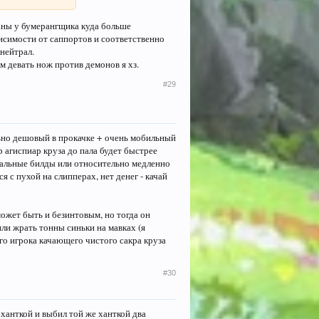
маны у бумерангщика куда больше
висимости от саппортов и соответственно
нейтрал.
ом девать нож против демонов я хз.
#29
льно дешовый в прокачке + очень мобильный
р агиспиар круза до пала будет быстрее
тальные билды или относительно медленно
 с пухой на слипперах, нет денег - качай
 может быть и безинтовым, но тогда он
или жрать тонны синьки на мавках (я
го игрока качающего чистого сакра круза
#30
 ханткой и выбил той же ханткой два