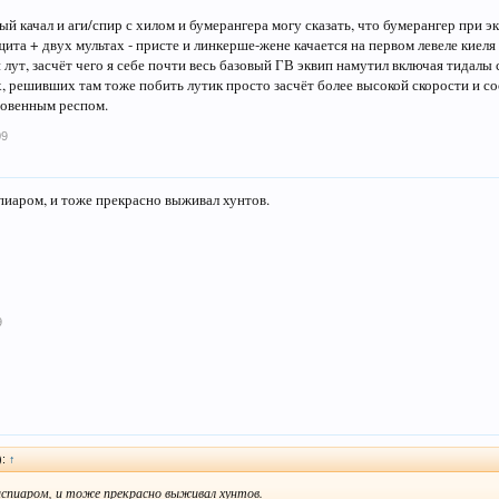
ый качал и аги/спир с хилом и бумерангера могу сказать, что бумерангер при 
ита + двух мультах - присте и линкерше-жене качается на первом левеле киеля
 лут, засчёт чего я себе почти весь базовый ГВ эквип намутил включая тидалы 
 решивших там тоже побить лутик просто засчёт более высокой скорости и с
новенным респом.
09
спиаром, и тоже прекрасно выживал хунтов.
9
):
↑
испиаром, и тоже прекрасно выживал хунтов.