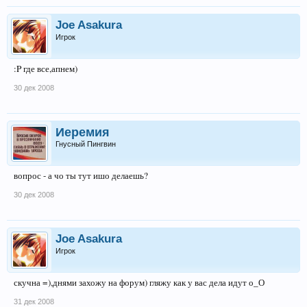
Joe Asakura
Игрок
:P где все,апнем)
30 дек 2008
Иеремия
Гнусный Пингвин
вопрос - а чо ты тут ишо делаешь?
30 дек 2008
Joe Asakura
Игрок
скучна =),днями захожу на форум) гляжу как у вас дела идут о_О
31 дек 2008