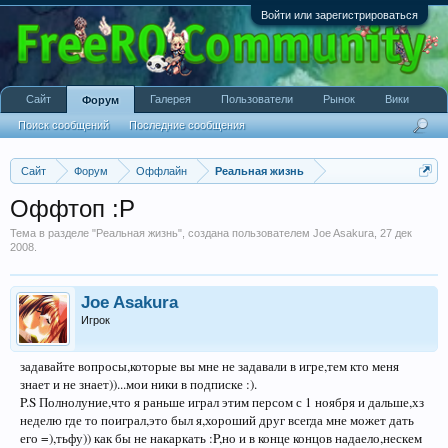
Войти или зарегистрироваться
Сайт
Галерея
Пользователи
Рынок
Вики
Форум
Поиск сообщений
Последние сообщения
Сайт
Форум
Оффлайн
Реальная жизнь
Оффтоп :P
Тема в разделе "
Реальная жизнь
", создана пользователем
Joe Asakura
,
27 дек
2008
.
Joe Asakura
Игрок
задавайте вопросы,которые вы мне не задавали в игре,тем кто меня
знает и не знает))...мои ники в подписке :).
P.S Полнолуние,что я раньше играл этим персом с 1 ноября и дальше,хз
неделю где то поиграл,это был я,хороший друг всегда мне может дать
его =),тьфу)) как бы не накаркать :P,но и в конце концов надаело,нескем