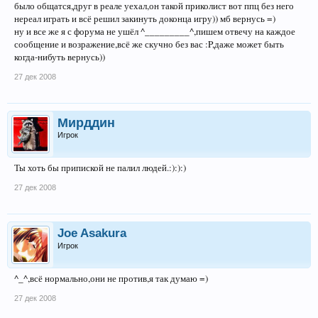
было общатся,друг в реале уехал,он такой приколист вот ппц без него
нереал играть и всё решил закинуть доконца игру)) мб вернусь =)
ну и все же я с форума не ушёл ^_________^,пишем отвечу на каждое
сообщение и возражение,всё же скучно без вас :P,даже может быть
когда-нибуть вернусь))
27 дек 2008
Мирддин
Игрок
Ты хоть бы припиской не палил людей.:):):)
27 дек 2008
Joe Asakura
Игрок
^_^,всё нормально,они не против,я так думаю =)
27 дек 2008