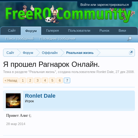
Войти или зарегистрироваться
Сайт
Галерея
Пользователи
Рынок
Вики
Форум
Поиск сообщений
Последние сообщения
Сайт
Форум
Оффлайн
Реальная жизнь
Я прошел Рагнарок Онлайн.
Тема в разделе "
Реальная жизнь
", создана пользователем
Ronlet Dale
,
27 дек 2008
.
< Назад
1
2
3
4
5
6
7
Ronlet Dale
Игрок
Привет Алиг (;
28 мар 2014