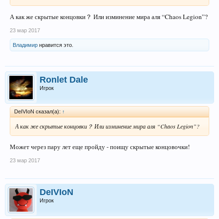
А как же скрытые концовки？ Или изминение мира аля “Chaos Legion”?
23 мар 2017
Владимир
нравится это.
Ronlet Dale
Игрок
DeIVIoN сказал(а):
↑
А как же скрытые концовки？ Или изминение мира аля “Chaos Legion”?
Может через пару лет еще пройду - поищу скрытые концовочки!
23 мар 2017
DeIVIoN
Игрок