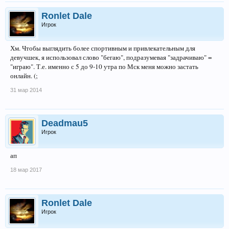
Ronlet Dale
Игрок
Хм. Чтобы выглядить более спортивным и привлекательным для
девучшек, я использовал слово "бегаю", подразумевая "задрачиваю" =
"играю". Т.е. именно с 5 до 9-10 утра по Мск меня можно застать
онлайн. (;
31 мар 2014
Deadmau5
Игрок
ап
18 мар 2017
Ronlet Dale
Игрок