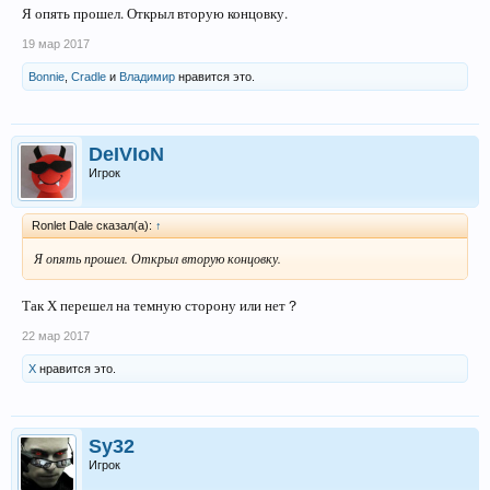
Я опять прошел. Открыл вторую концовку.
19 мар 2017
Bonnie
,
Cradle
и
Владимир
нравится это.
DeIVIoN
Игрок
Ronlet Dale сказал(а):
↑
Я опять прошел. Открыл вторую концовку.
Так Х перешел на темную сторону или нет？
22 мар 2017
X
нравится это.
Sy32
Игрок