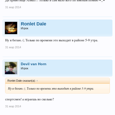
Да приветище Алмаз!!! Только я сам мало кого по именам помню =_=
31 мар 2014
Ronlet Dale
Игрок
Ну я бегаю. (; Только по времени это выходит в районе 5-9 утра.
31 мар 2014
Devil van Horn
Игрок
Ronlet Dale сказал(а):
↑
Ну я бегаю. (; Только по времени это выходит в районе 5-9 утра.
спортсмен! а играешь во сколько?
31 мар 2014