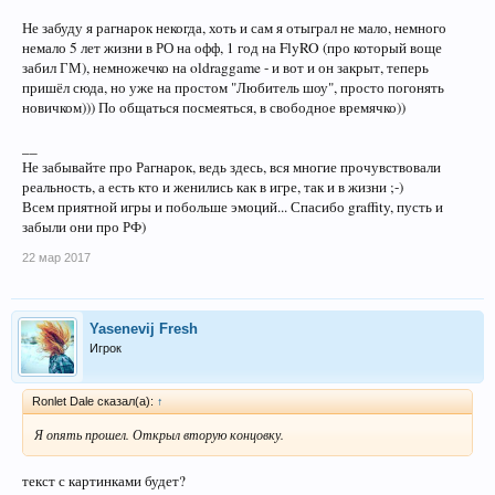
Не забуду я рагнарок некогда, хоть и сам я отыграл не мало, немного
немало 5 лет жизни в РО на офф, 1 год на FlyRO (про который воще
забил ГМ), немножечко на oldraggame - и вот и он закрыт, теперь
пришёл сюда, но уже на простом "Любитель шоу", просто погонять
новичком))) По общаться посмеяться, в свободное времячко))
__
Не забывайте про Рагнарок, ведь здесь, вся многие прочувствовали
реальность, а есть кто и женились как в игре, так и в жизни ;-)
Всем приятной игры и побольше эмоций... Спасибо graffity, пусть и
забыли они про РФ)
22 мар 2017
Yasenevij Fresh
Игрок
Ronlet Dale сказал(а):
↑
Я опять прошел. Открыл вторую концовку.
текст с картинками будет?