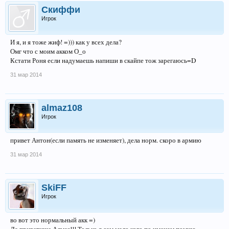
Скиффи
Игрок
И я, и я тоже жиф! =))) как у всех дела?
Омг что с моим акком О_о
Кстати Роня если надумаешь напиши в скайпе тож зарегаюсь=D
31 мар 2014
almaz108
Игрок
привет Антон(если память не изменяет), дела норм. скоро в армию
31 мар 2014
SkiFF
Игрок
во вот это нормальный акк =)