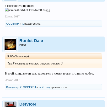
я тоже почти прошел
22 мар 2017
GODEATH
и
X
нравится это.
Ronlet Dale
Игрок
DeIVIoN сказал(а):
↑
Так Х перешел на темную сторону или нет？
В этой концовке он разочаровался в людях и стал играть за мобов.
22 мар 2017
Владимир
,
X
,
GODEATH
и
ещё 1-му
нравится это.
DeIVIoN