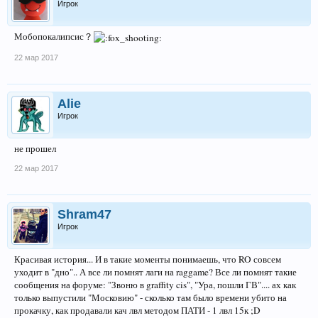
Игрок
Мобопокалипсис？
22 мар 2017
Alie
Игрок
не прошел
22 мар 2017
Shram47
Игрок
Красивая история... И в такие моменты понимаешь, что RO совсем
уходит в "дно".. А все ли помнят лаги на raggame? Все ли помнят такие
сообщения на форуме: "Звоню в graffity cis", "Ура, пошли ГВ".... ах как
только выпустили "Московию" - сколько там было времени убито на
прокачку, как продавали кач лвл методом ПАТИ - 1 лвл 15к ;D