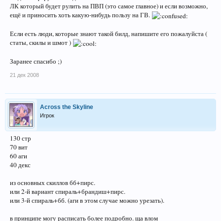
ЛК который будет рулить на ПВП (это самое главное) и если возможно,
ещё и приносить хоть какую-нибудь пользу на ГВ.
Если есть люди, которые знают такой билд, напишите его пожалуйста (
статы, скилы и шмот )
Заранее спасибо ;)
21 дек 2008
Across the Skyline
Игрок
130 стр
70 вит
60 аги
40 декс
из основных скиллов бб+пирс.
или 2-й вариант спираль+брандиш+пирс.
или 3-й спираль+бб. (аги в этом случае можно урезать).
в принципе могу расписать более подробно. ща влом