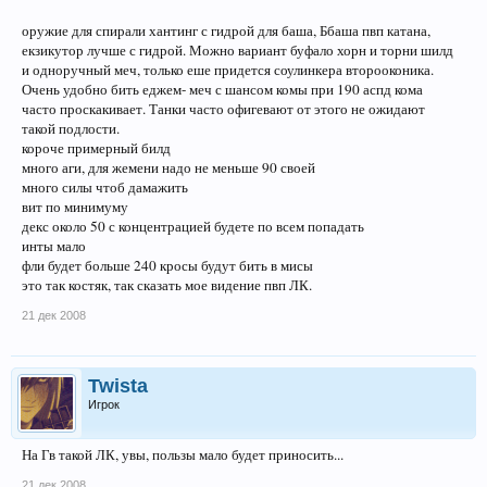
оружие для спирали хантинг с гидрой для баша, Ббаша пвп катана,
екзикутор лучше с гидрой. Можно вариант буфало хорн и торни шилд
и одноручный меч, только еше придется соулинкера второоконика.
Очень удобно бить еджем- меч с шансом комы при 190 аспд кома
часто проскакивает. Танки часто офигевают от этого не ожидают
такой подлости.
короче примерный билд
много аги, для жемени надо не меньше 90 своей
много силы чтоб дамажить
вит по минимуму
декс около 50 с концентрацией будете по всем попадать
инты мало
фли будет больше 240 кросы будут бить в мисы
это так костяк, так сказать мое видение пвп ЛК.
21 дек 2008
Twista
Игрок
На Гв такой ЛК, увы, пользы мало будет приносить...
21 дек 2008