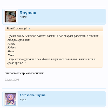
Raymax
Игрок
RomiO сказал(а):
↑
Думаю пвп лк не под бб должен косить а под спираль,рассчеты в статах
свд,примерно так
90стр
55декс
89вит
20аги
Виту можно урезать в аги, думаю получитса вот такой нагибатель и
грозе арены^_^
спираль от стр малозависима
22 дек 2008
Across the Skyline
Игрок