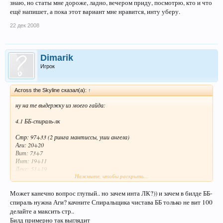
знаю, но статы мне дороже, ладно, вечером приду, посмотрю, кто и что
ещё напишет, а пока этот вариант мне нравится, инту уберу.
22 дек 2008
Dimarik
Игрок
Across the Skyline сказал(а):
↑
ну на те выдержку из моего гайда:
4.1 ББ-спираль-лк
Стр: 97+33 (2 ринга мантиссы, уши ангела)
Аги: 20+20
Вит: 73+7
Инт: 19+11
Декс: 51+19
Нажмите, чтобы раскрыть...
Лвл 97/65 Докачивать: стр до 99, повышать аги.
Может канечно вопрос глупый.. но зачем инта ЛК?)) и зачем в билде ББ-
Скилл билд:
спираль нужна Аги? качните Спиральщика чистава ББ только не вит 100
делайте а максить стр..
http://web.hc.keio.ac.jp/~fk061999/himeyasha/skill3/lkt.html?
Билд примерно так выглядит