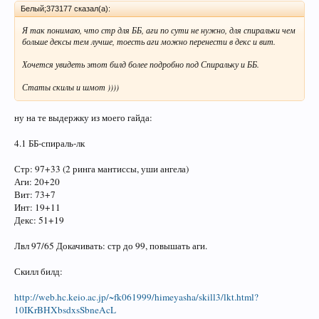
Белый;373177 сказал(а):
Я так понимаю, что стр для ББ, аги по сути не нужно, для спиральки чем
больше дексы тем лучше, тоесть аги можно перенести в декс и вит.
Хочется увидеть этот билд более подробно под Спиральку и ББ.
Статы скилы и шмот ))))
ну на те выдержку из моего гайда:
4.1 ББ-спираль-лк
Стр: 97+33 (2 ринга мантиссы, уши ангела)
Аги: 20+20
Вит: 73+7
Инт: 19+11
Декс: 51+19
Лвл 97/65 Докачивать: стр до 99, повышать аги.
Скилл билд:
http://web.hc.keio.ac.jp/~fk061999/himeyasha/skill3/lkt.html?
10IKrBHXbsdxsSbneAcL