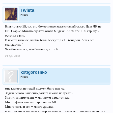
Twista
Игрок
Бить только ББ, т.к. это более-менее эффективный скилл. Да и ЛК не
ПВП чар.=\ Можно сделать около 60 декс, 70-80 аги, 100 стр, ну и
остатки в вит.
В шмоте главное, чтобы был Экзекутор с СВ\гидрой. А так всё
стандартно.)
Чем больше аги, тем больше дпс от ББ.
21 дек 2008
kotigoroshko
Игрок
мне кажется не такой должен быть пвп лк.
Задача много наносить дамага и мало получать.
Значит минимум вит = минимум дамаг от ада.
Много фли = мисы от кросов, от МС.
Много силы и аги = много дамага.
шмот на антистан валя армор жемени и сталактик голме итог антистан.