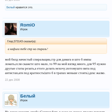
Белый
нравится это.
RomiO
Игрок
Глор;373143 сказал(а):
а нафига тебе стр на спираль?
мой билд начистый спиральщик,стр для дамага и што б импы
ломать,если скажете што мало, то 99 на мой взгляд много, для 95 нужно
другые статы резать,а етого делать нехочу,потомушто вита под
антистан,аги под кратность(што б в трапах меньше стоять),декс жалко.
22 дек 2008
Белый
Игрок
Ну дексу максить чтобы Снипов бить я даже не думал, просто говорят