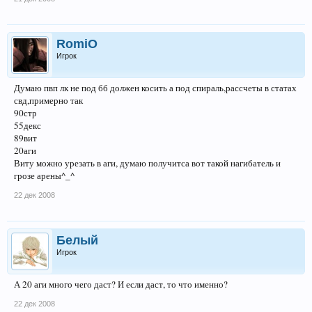
RomiO
Игрок
Думаю пвп лк не под бб должен косить а под спираль,рассчеты в статах
свд,примерно так
90стр
55декс
89вит
20аги
Виту можно урезать в аги, думаю получитса вот такой нагибатель и
грозе арены^_^
22 дек 2008
Белый
Игрок
А 20 аги много чего даст? И если даст, то что именно?
22 дек 2008