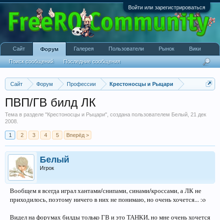
Войти или зарегистрироваться
Сайт
Галерея
Пользователи
Рынок
Вики
Форум
Поиск сообщений
Последние сообщения
Сайт
Форум
Профессии
Крестоносцы и Рыцари
ПВП/ГВ билд ЛК
Тема в разделе "
Крестоносцы и Рыцари
", создана пользователем
Белый
,
21 дек
2008
.
1
2
3
4
5
Вперёд >
Белый
Игрок
Вообщем я всегда играл хантами/снипами, синами/кроссами, а ЛК не
приходилось, поэтому ничего в них не понимаю, но очень хочется... :o
Видел на форумах билды только ГВ и это ТАНКИ, но мне очень хочется