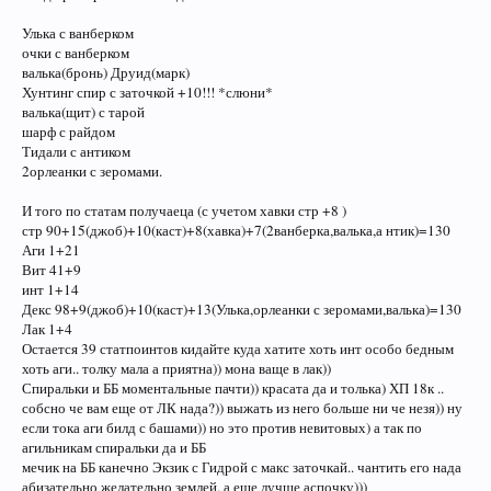
10IKrBHXbsdxsSbneAcL
Улька с ванберком
так как на этом серве есть слот очки, то уши меняем на очки с крампом.
очки с ванберком
валька(бронь) Друид(марк)
шмот зависит от конкретной ситуации. усредненно это будет
Хунтинг спир с заточкой +10!!! *слюни*
выглядеть примерно так:
валька(щит) с тарой
беретко
шарф с райдом
очки-крамп
Тидали с антиком
силка-марк
2орлеанки с зеромами.
валя щит-тара
хантинг-гидра/пика 3-1
И того по статам получаеца (с учетом хавки стр +8 )
вул скарф-райдр
стр 90+15(джоб)+10(каст)+8(хавка)+7(2ванберка,валька,а нтик)=130
тидалы-ферус/матир/антик
Аги 1+21
кольца с мантисом/тароу
розарьки с аликами/хайдом/хоронгом
Вит 41+9
сайн
инт 1+14
Декс 98+9(джоб)+10(каст)+13(Улька,орлеанки с зеромами,валька)=130
Спираль по сути не зависит от статов. при 51 декс ты будешь попадать
Лак 1+4
по 90% всех синхов, и так же миссать по 50% снипов, но какой идиот
Остается 39 статпоинтов кидайте куда хатите хоть инт особо бедным
бьет снипа спиралью? при 100+ декс ситуация не изменится, ты так же
хоть аги.. толку мала а приятна)) мона ваще в лак))
будешь продолжать миссать по агильникам.
Спиральки и ББ моментальные пачти)) красата да и толька) ХП 18к ..
собсно че вам еще от ЛК нада?)) выжать из него больше ни че незя)) ну
пс: все шо те остальные насоветовали лучше не читай, там бред розового
слона.
если тока аги билд с башами)) но это против невитовых) а так по
агильникам спиральки да и ББ
мечик на ББ канечно Экзик с Гидрой с макс заточкай.. чантить его нада
абизательно желательно землей, а еще лучше аспочку)))