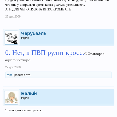
что она у спиральки время каста реально уменьшает...
А, И ДЛЯ ЧЕГО НУЖНА ИНТА КРОМЕ СП?
22 дек 2008
Черубаэль
Игрок
0. Нет, в ПВП рулит кросс.
© От авторов
одного из гайдов.
22 дек 2008
ronr
нравится это.
Белый
Игрок
Я знаю, но им наигрался...