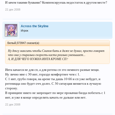
И зачем такими буквами? Компенсируешь недостаток в другом месте?
22 дек 2008
Across the Skyline
Игрок
Белый;373947 сказал(а):
Ну дексу максить чтобы Снипов бить я даже не думал, просто говорят
что она у спиральки скорость каста реально уменьшает...
А, И ДЛЯ ЧЕГО НУЖНА ИНТА КРОМЕ СП?
Инта качаеся не для сп, а для регена сп это немного разные вещи.
Ну лично мне с 30 инт, гораздо комфортнее чем с 1.
С 1 инт, грубо говоря, на арене ты дашь 10 бб и сп уже небудет, и
регеницца оно будет очч долго. С 30 ситауция меняется в лучшую
сторону.
В принципе никто не запрещает по мере прокачки билда побегать с 1
инт, и уже в конце определить качать ее дальше или нет.
22 дек 2008