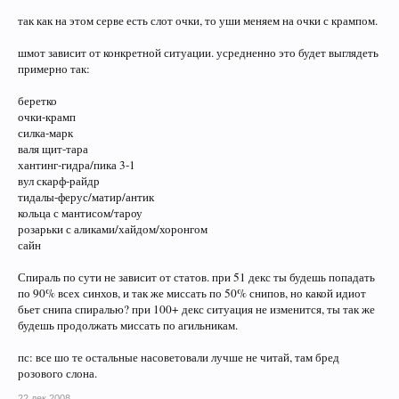
так как на этом серве есть слот очки, то уши меняем на очки с крампом.
шмот зависит от конкретной ситуации. усредненно это будет выглядеть
примерно так:
беретко
очки-крамп
силка-марк
валя щит-тара
хантинг-гидра/пика 3-1
вул скарф-райдр
тидалы-ферус/матир/антик
кольца с мантисом/тароу
розарьки с аликами/хайдом/хоронгом
сайн
Спираль по сути не зависит от статов. при 51 декс ты будешь попадать
по 90% всех синхов, и так же миссать по 50% снипов, но какой идиот
бьет снипа спиралью? при 100+ декс ситуация не изменится, ты так же
будешь продолжать миссать по агильникам.
пс: все шо те остальные насоветовали лучше не читай, там бред
розового слона.
22 дек 2008