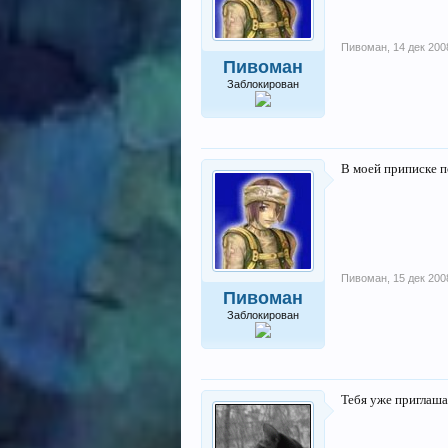
Пивоман
,
14 дек 200
Пивоман
Заблокирован
В моей приписке по
Пивоман
,
15 дек 200
Пивоман
Заблокирован
Тебя уже приглаша