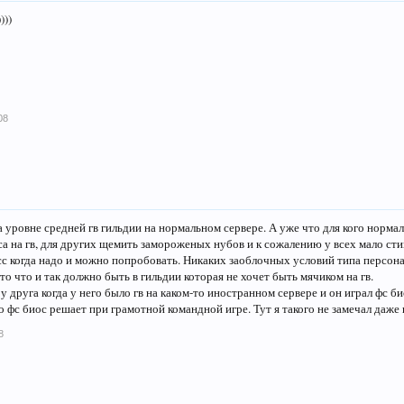
)))
08
 уровне средней гв гильдии на нормальном сервере. А уже что для кого норма
а на гв, для других щемить замороженых нубов и к сожалению у всех мало сти
сс когда надо и можно попробовать. Никаких заоблочных условий типа персонал
 то что и так должно быть в гильдии которая не хочет быть мячиком на гв.
 у друга когда у него было гв на каком-то иностранном сервере и он играл фс 
о фс биос решает при грамотной командной игре. Тут я такого не замечал даже
8