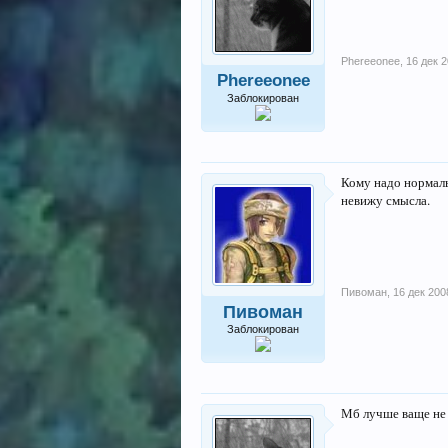
Phereeonee
,
16 дек 
Phereeonee
Заблокирован
Кому надо нормальн
невижу смысла.
Пивоман
,
16 дек 200
Пивоман
Заблокирован
Мб лучше ваще не 