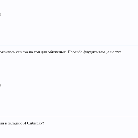
8
явилась ссылка на топ для обиженых. Просьба флудить там , а не тут.
8
ли в гильдию Я Сибиряк?