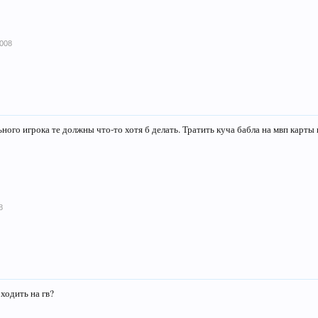
2008
ого игрока те должны что-то хотя б делать. Тратить куча бабла на мвп карты и
8
ходить на гв?