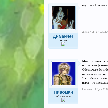
гоу к нам Пивоман)
ДиманчеГ
,
17 дек 20
ДиманчеГ
Игрок
Мои требования на
нормально фризитс
Обеспечьте фп и б
писал, а всево лиш
Я вот был в гостях
игры и то наскольк
Пивоман
,
17 дек 200
Пивоман
Заблокирован