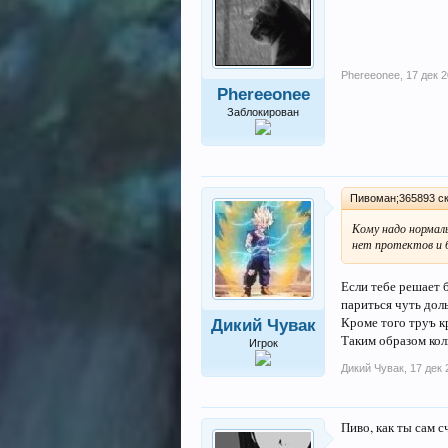
Phereeonee
,
17 дек 
Phereeonee
Заблокирован
Пивоман;365893 ск
Кому надо нормаль
нет протектов и 
Если тебе решает б
париться чуть дол
Кроме того труъ кр
Дикий Чувак
Таким образом кол
Игрок
Дикий Чувак
,
17 дек 
Пиво, как ты сам 