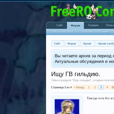
Сайт
Галерея
Польз
Форум
Поиск сообщений
Последние сообщения
Сайт
Форум
Архив
Архив сооб
Вы читаете архив за период с
Актуальные обсуждения и но
Ищу ГВ гильдию.
Тема в разделе "
Ищу гильдию
", создана польз
Страница 3 из 4
< Назад
1
2
3
4
В
Там где есть бсс и