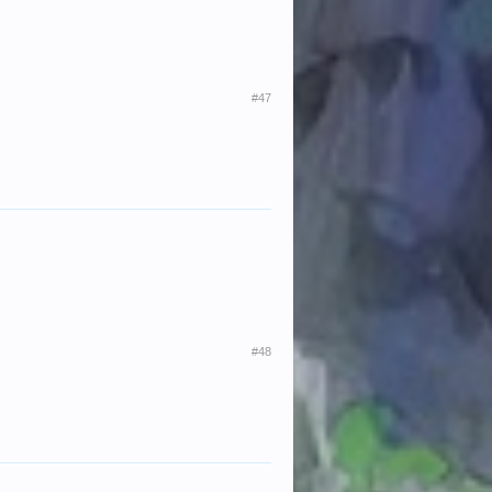
#47
#48