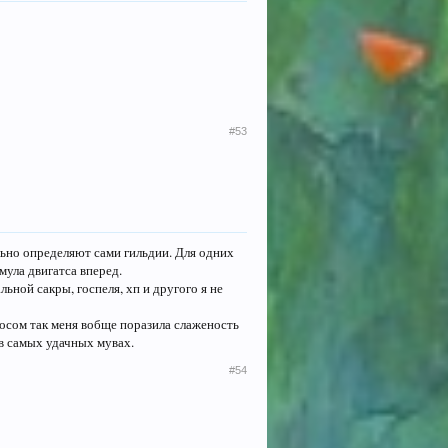
#53
льно определяют сами гильдии. Для одних
мула двигатса вперед.
ьной сакры, госпеля, хп и другого я не
биосом так меня вобще поразила слаженость
 в самых удачных мувах.
#54