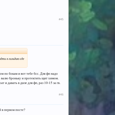
#45
дти в гильдию где
ом по бокам и вот тебе бсс. Для фп надо
ь валю броньку и протектить щит химом.
 и давать в диле для фп, раз 10-15 за гв.
#46
й в первом посте?