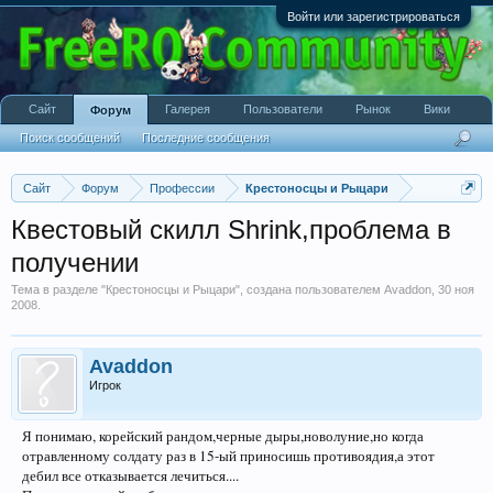
Войти или зарегистрироваться
Сайт
Галерея
Пользователи
Рынок
Вики
Форум
Поиск сообщений
Последние сообщения
Сайт
Форум
Профессии
Крестоносцы и Рыцари
Квестовый скилл Shrink,проблема в
получении
Тема в разделе "
Крестоносцы и Рыцари
", создана пользователем
Avaddon
,
30 ноя
2008
.
Avaddon
Игрок
Я понимаю, корейский рандом,черные дыры,новолуние,но когда
отравленному солдату раз в 15-ый приносишь противоядия,а этот
дебил все отказывается лечиться....