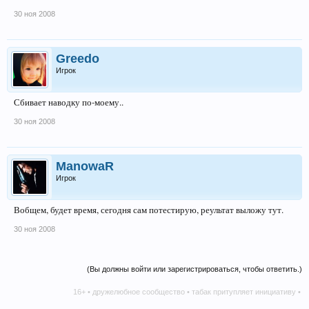
30 ноя 2008
Greedo
Игрок
Сбивает наводку по-моему..
30 ноя 2008
ManowaR
Игрок
Вобщем, будет время, сегодня сам потестирую, реультат выложу тут.
30 ноя 2008
(Вы должны войти или зарегистрироваться, чтобы ответить.)
16+ • дружелюбное сообщество • табак притупляет инициативу • алк