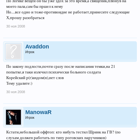
По логике вещей он бы уже здох за это время,а священик,плюнув на
моего пала,сам бы пршел к нему
Но....все одно и тоже-противоядие не работает,принесите следующие
Х,прошу разобраться
30 ноя 2008
Avaddon
Игрок
По закону подлости,почти сразу после написания темки,на 21
попытке,я таки излечил психически больного солдата
Корейский р(г)андом(н),нет слов
Тему удалите:)
30 ноя 2008
ManowaR
Игрок
Кстати,небольшой оффтоп: кто нибуть тестил Шринк на ГВ? (по
слухам должен работать по типу роговских наручников)