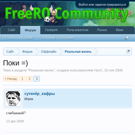
Войти или зарегистрироваться
Сайт
Галерея
Пользователи
Рынок
Вики
Форум
Поиск сообщений
Последние сообщения
Сайт
Форум
Оффлайн
Реальная жизнь
Поки =)
Тема в разделе "
Реальная жизнь
", создана пользователем
НатС
,
16 ноя 2008
.
< Назад
1
2
3
сутенёр_кафры
Игрок
слабыыый?
13 дек 2008