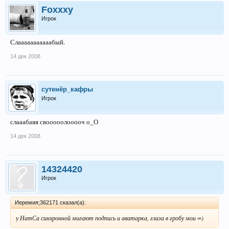
Foxxxy
Игрок
Слааааааааааабый.
14 дек 2008
сутенёр_кафры
Игрок
слааабаяя свооооолооооч о_О
14 дек 2008
14324420
Игрок
Иеремия;362171 сказал(а):
у НатСа синхронной мигают подпись и аватарка, глаза в гробу мои =)