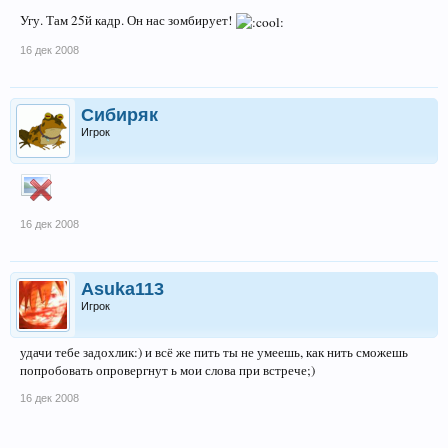
Угу. Там 25й кадр. Он нас зомбирует!
16 дек 2008
Сибиряк
Игрок
16 дек 2008
Asuka113
Игрок
удачи тебе задохлик:) и всё же пить ты не умеешь, как нить сможешь
попробовать опровергнут ь мои слова при встрече;)
16 дек 2008