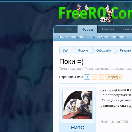
Сайт
Галерея
Польз
Форум
Поиск сообщений
Последние сообщения
Сайт
Форум
Оффлайн
Реальн
Поки =)
Тема в разделе "
Реальная жизнь
", создана пол
Страница 1 из 3
1
2
3
Вперёд >
нуу правд меня и та
но попрощаться з
PS: на днях докача
равновесие сил в 
НатС
,
16 ноя 2008
НатС