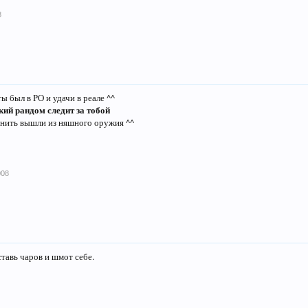
8
ты был в РО и удачи в реале ^^
кий рандом следит за тобой
 нить вышли из няшного оружия ^^
008
ставь чаров и шмот себе.