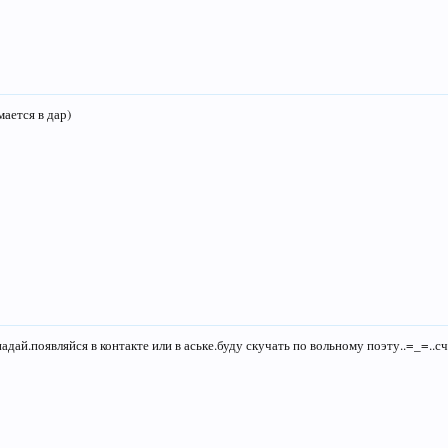
ается в дар)
адай.появляйся в контакте или в аське.буду скучать по вольному поэту..=_=..с