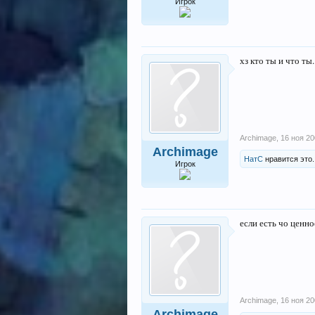
Игрок
хз кто ты и что ты.
Archimage
,
16 ноя 2
Archimage
НатС
нравится это.
Игрок
если есть чо ценно
Archimage
,
16 ноя 2
Archimage