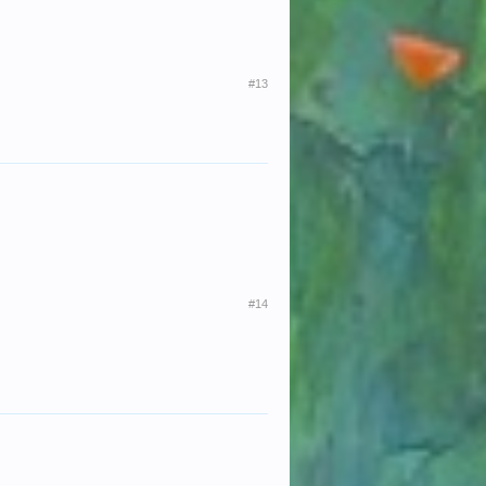
#13
#14