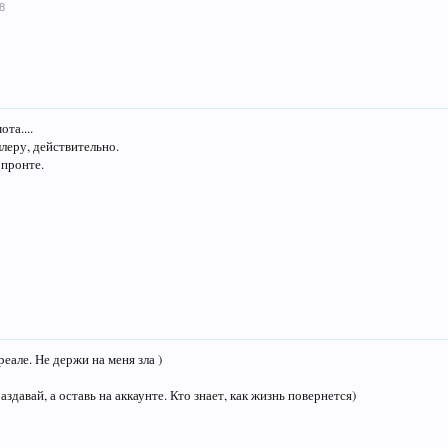
8
та....
ллеру, действительно.
 пронте.
реале. Не держи на меня зла )
здавай, а оставь на аккаунте. Кто знает, как жизнь повернется)