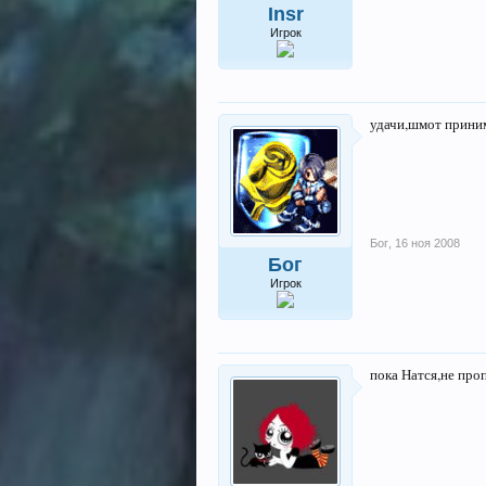
Insr
Игрок
удачи,шмот приним
Бог
,
16 ноя 2008
Бог
Игрок
пока Натся,не проп