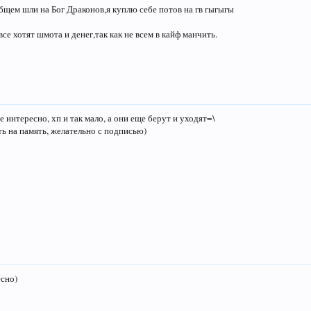
бщем шли на Бог Драконов,я куплю себе потов на гв гыгыгы
все хотят шмота и денег,так как не всем в кайф манчить.
 интересно, хп и так мало, а они еще берут и уходят=\
ть на память, желательно с подписью)
есно)