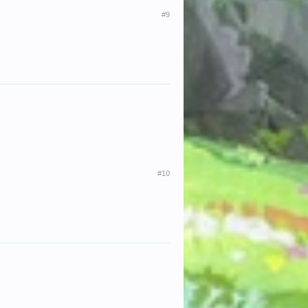
#9
#10