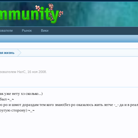
ователи
Рынок
Вики
ая жизнь
ьзователем
НатС
,
16 ноя 2008
.
к уже нету хз сколько...)
абыл ~_~
ю ро и шмот дораздам тем кого знаю(без ро оказалось жить легче -_- да и в реа
другую сторону) ~_~