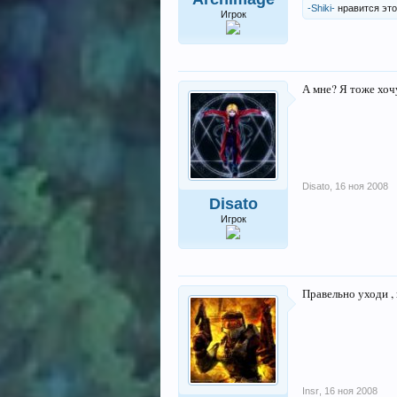
-Shiki-
нравится это
Игрок
А мне? Я тоже хочу
Disato
,
16 ноя 2008
Disato
Игрок
Правельно уходи ,
Insr
,
16 ноя 2008