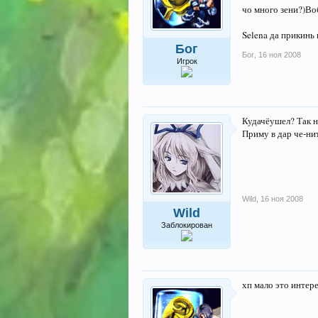
чо много зени?)Во
Selena да прикинь 
Бог
Бог
,
16 ноя 2008
Игрок
Кудачёушел? Так не
Приму в дар че-ни
Wild
,
16 ноя 2008
Wild
Заблокирован
хп мало это интер