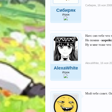
Сибиряк
,
16 ноя 200
Сибиряк
Игрок
Натс сяп тебе что 
корейс
Но помни -
Ну и мне тоже что
AlexaWhite
,
16 ноя 2
AlexaWhite
Игрок
Мой тебе совет. О