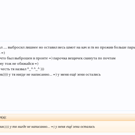
ал .... выбросил лишнее но оставил весь шмот на кач и гв но прожив больше пар
 =)
 что был выброшен в пронте =) парочка вещичек скинута по почтам
мну тож не обижайся =)
 честь тя назвал ^_^ ^_^ )))
ик)))) у тя нигде не написанно... =) у меня ещё зени остались
л(а):
ник)))) у тя нигде не написанно... =) у меня ещё зени остались