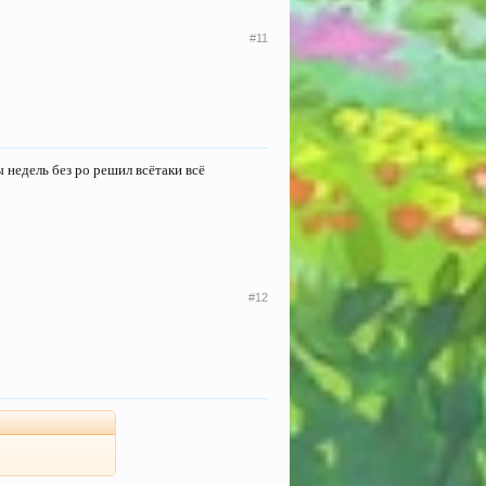
#11
ы недель без ро решил всётаки всё
#12