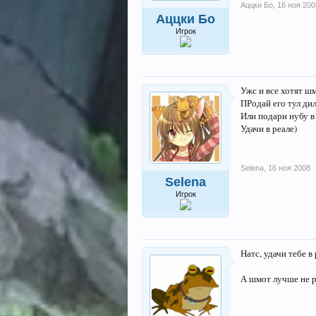
Аццки Бо
,
16 ноя 200
Аццки Бо
Игрок
Ужс и все хотят шмо
ПРодай его тул ди
Или подари нубу в
Удачи в реале)
Selena
,
16 ноя 2008
Selena
Игрок
Натс, удачи тебе в 
А шмот лучше не ра