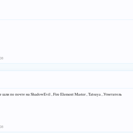
008
е шли по почте на ShadowEvil , Fire Element Master , Tatsuya , Угнетатель
008