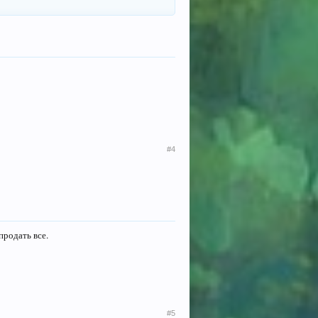
#4
продать все.
#5