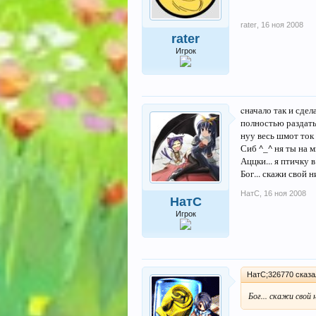
rater
,
16 ноя 2008
rater
Игрок
cначало так и сдел
полностью раздать
нуу весь шмот ток
Сиб ^_^ ня ты на 
Аццки... я птичку в
Бог... скажи свой н
НатС
,
16 ноя 2008
НатС
Игрок
НатС;326770 сказа
Бог... скажи свой 