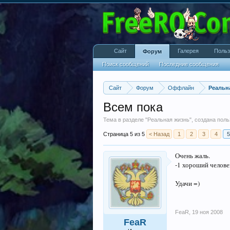
Сайт
Галерея
Польз
Форум
Поиск сообщений
Последние сообщения
Сайт
Форум
Оффлайн
Реальн
Всем пока
Тема в разделе "
Реальная жизнь
", создана пол
Страница 5 из 5
< Назад
1
2
3
4
5
Очень жаль.
-1 хороший челове
Удачи =)
FeaR
,
19 ноя 2008
FeaR