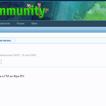
ователи
Рынок
Вики
ая жизнь
ьзователем
SkiFF
,
15 ноя 2008
.
к и ГМ на Фри-РО.