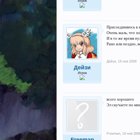
Игрок
Присоединяюсь к 
Очень жаль, что х
И в то же время ну
Рано или поздно, в
Дейзи
,
19 ноя 2008
Дейзи
Игрок
всего хорошего
Эл скучаете по мне
Freeman
,
19 ноя 200
Freeman