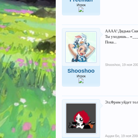
Игрок
АААА! Дядька Ски
Ты уходишь... =_
Пока...
Shooshoo
,
19 ноя 20
Shooshoo
Игрок
Эл,Фрим уйдет тол
Аццки Бо
,
19 ноя 200