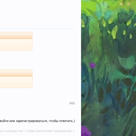
#86
войти или зарегистрироваться, чтобы ответить.)
о • табак притупляет инициативу • алкоголь наносит вред в любом количестве • телег