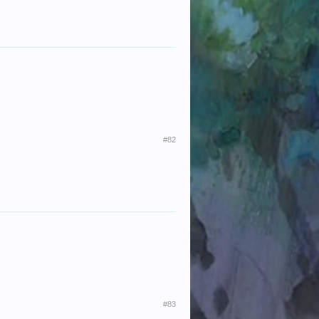
#82
#83