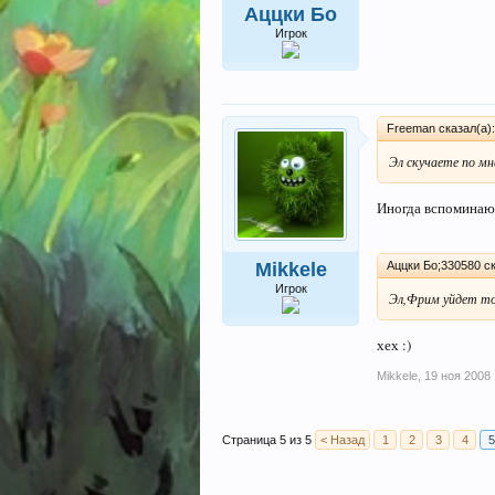
Аццки Бо
Игрок
Freeman сказал(а)
Эл скучаете по мн
Иногда вспоминаю 
Аццки Бо;330580 ск
Mikkele
Игрок
Эл,Фрим уйдет то
хех :)
Mikkele
,
19 ноя 2008
Страница 5 из 5
< Назад
1
2
3
4
5