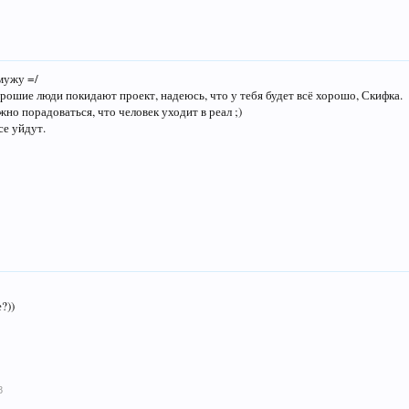
мужу =/
орошие люди покидают проект, надеюсь, что у тебя будет всё хорошо, Скифка.
жно порадоваться, что человек уходит в реал ;)
се уйдут.
?))
8