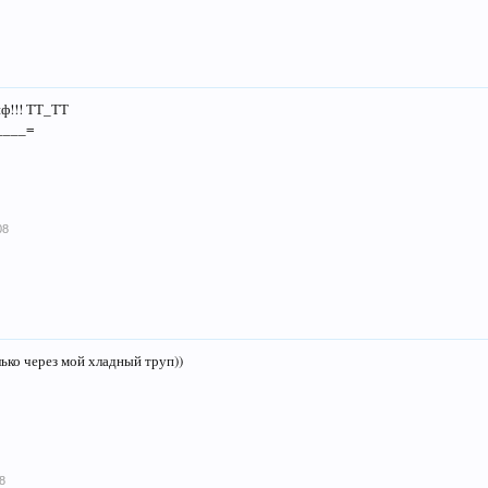
ф!!! ТТ_ТТ
_____=
08
ько через мой хладный труп))
8