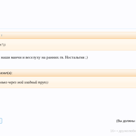
:
↑
е?))
наши манчи и веселуху на ранних гв. Ностальгия ;)
азал(а):
лько через мой хладный труп))
(Вы должны 
16+ • дружелюбное сообществ