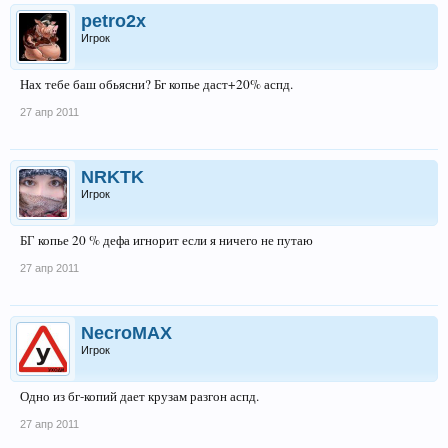
petro2x
Игрок
Нах тебе баш обьясни? Бг копье даст+20% аспд.
27 апр 2011
NRKTK
Игрок
БГ копье 20 % дефа игнорит если я ничего не путаю
27 апр 2011
NecroMAX
Игрок
Одно из бг-копий дает крузам разгон аспд.
27 апр 2011