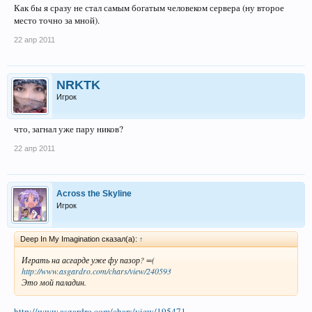
Как бы я сразу не стал самым богатым человеком сервера (ну второе
место точно за мной).
22 апр 2011
NRKTK
Игрок
что, загнал уже пару ников?
22 апр 2011
Across the Skyline
Игрок
Deep In My Imagination сказал(а):
↑
Играть на асгарде уже фу пазор? =(
http://www.asgardro.com/chars/view/240593
Это мой паладин.
http://www.asgardro.com/chars/view/195471