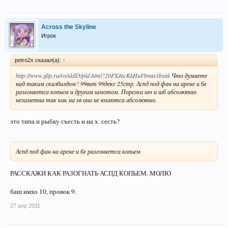
Across the Skyline
Игрок
petro2x сказал(а):
↑
http://www.glip.ru/ro/skill3/pld.html?20FXJacKkHuFbnas1bsak
Что думаете
над таким скилбилдом? 99вит 99декс 25стр. Аспд под фан на арене и бг
разгоняетса копьем и другим шмотом. Порезка шч и шб абсолютно
незаметна так как на гв они не юзаютса абсолютно.
это типа и рыбку съесть и на х. сесть?
Аспд под фан на арене и бг разгоняетса копьем
РАССКАЖИ КАК РАЗОГНАТЬ АСПД КОПЬЕМ. МОЛЮ
баш имхо 10, провок 9.
27 апр 2011