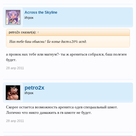
Across the Skyline
Игрок
petro2x сказал(а):
↑
Нах тебе баш обьясни? Бг копье даст+20% аспд.
а провок нах тебе или магнум?- ты ж арениться собрался, баш полезен
будет.
28 апр 2011
petro2x
Игрок
Скорее остаетса возможность аренитса одев спецыальный шмот.
Логично что никто дамажить в гв шмоте не будет.
28 апр 2011