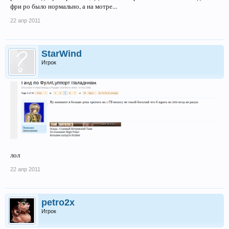
фри ро было нормально, а на мотре...
22 апр 2011
StarWind
Игрок
лол
22 апр 2011
petro2x
Игрок