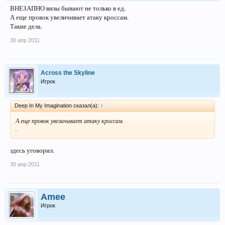
ВНЕЗАПНО визы бывают не только в ед.
А еще провок увеличивает атаку кроссам.
Такие дела.
30 апр 2011
Across the Skyline
Игрок
Deep In My Imagination сказал(а):
↑
А еще провок увеличивает атаку кроссам.
.
здесь уговорил.
30 апр 2011
Amee
Игрок