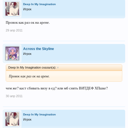
Deep In My Imagination
Игрок
Провок как раз ок на арене.
29 апр 2011
Across the Skyline
Игрок
Deep In My Imagination сказал(а):
↑
Провок как раз ок на арене.
чем же? каст сбивать визу в ед? или мб снять ВИТДЕФ ХПшке?
30 апр 2011
Deep In My Imagination
Игрок