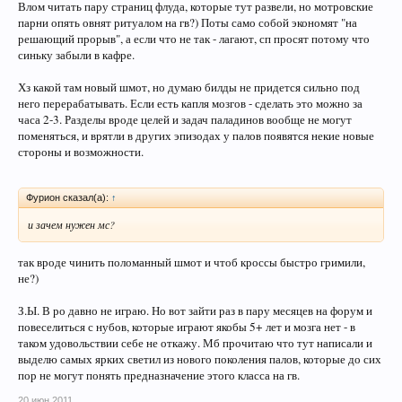
Влом читать пару страниц флуда, которые тут развели, но мотровские
парни опять овнят ритуалом на гв?) Поты само собой экономят "на
решающий прорыв", а если что не так - лагают, сп просят потому что
синьку забыли в кафре.
Хз какой там новый шмот, но думаю билды не придется сильно под
него перерабатывать. Если есть капля мозгов - сделать это можно за
часа 2-3. Разделы вроде целей и задач паладинов вообще не могут
поменяться, и врятли в других эпизодах у палов появятся некие новые
стороны и возможности.
Фурион сказал(а):
↑
и зачем нужен мс?
так вроде чинить поломанный шмот и чтоб кроссы быстро гримили,
не?)
З.Ы. В ро давно не играю. Но вот зайти раз в пару месяцев на форум и
повеселиться с нубов, которые играют якобы 5+ лет и мозга нет - в
таком удовольствии себе не откажу. Мб прочитаю что тут написали и
выделю самых ярких светил из нового поколения палов, которые до сих
пор не могут понять предназначение этого класса на гв.
20 июн 2011