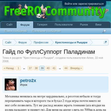
Войти или зарегистрироваться
Сайт
Галерея
Пользователи
Рынок
Вики
Форум
Поиск сообщений
Последние сообщения
Сайт
Форум
Профессии
Крестоносцы и Рыцари
Гайд по ФуллСуппорт Паладинам
Тема в разделе "
Крестоносцы и Рыцари
", создана пользователем
Amee
,
10 ноя
2008
.
< Назад
1
←
37
38
39
40
41
→
44
Вперёд >
petro2x
Игрок
Механика менялась на мотре кардинально, а ресетов небыло и тогда
перекачивать чара в которого ты в бухал 2 года игры почти никто не
мог себе позволить. Тут же расход можно жрать тоннами (ага ягодки на
ролик паладину и привет гв). Для меня на арене слить по 500кк в день на