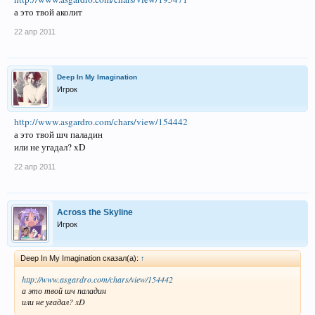
а это твой аколит
22 апр 2011
Deep In My Imagination
Игрок
http://www.asgardro.com/chars/view/154442
а это твой шч паладин
или не угадал? xD
22 апр 2011
Across the Skyline
Игрок
Deep In My Imagination сказал(а):
↑
http://www.asgardro.com/chars/view/154442
а это твой шч паладин
или не угадал? xD