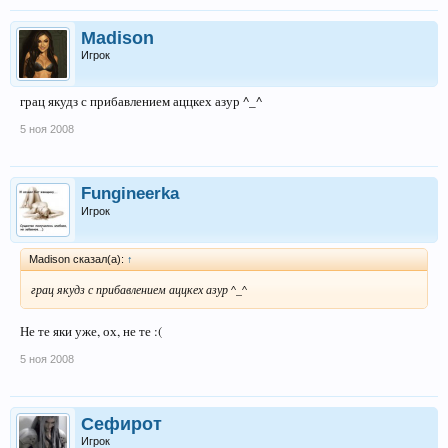
Madison
Игрок
грац якудз с прибавлением аццкех азур ^_^
5 ноя 2008
Fungineerka
Игрок
Madison сказал(а):
↑
грац якудз с прибавлением аццкех азур ^_^
Не те яки уже, ох, не те :(
5 ноя 2008
Сефирот
Игрок