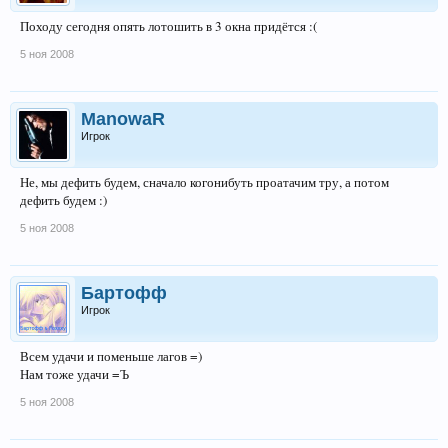
Походу сегодня опять лотошить в 3 окна придётся :(
5 ноя 2008
ManowaR
Игрок
Не, мы дефить будем, сначало когонибуть проатачим тру, а потом
дефить будем :)
5 ноя 2008
Бартофф
Игрок
Всем удачи и поменьше лагов =)
Нам тоже удачи =Ъ
5 ноя 2008