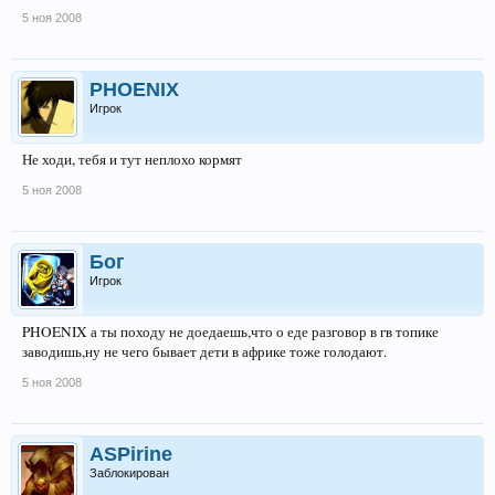
5 ноя 2008
PHOENIX
Игрок
Не ходи, тебя и тут неплохо кормят
5 ноя 2008
Бог
Игрок
PHOENIX а ты походу не доедаешь,что о еде разговор в гв топике
заводишь,ну не чего бывает дети в африке тоже голодают.
5 ноя 2008
ASPirine
Заблокирован