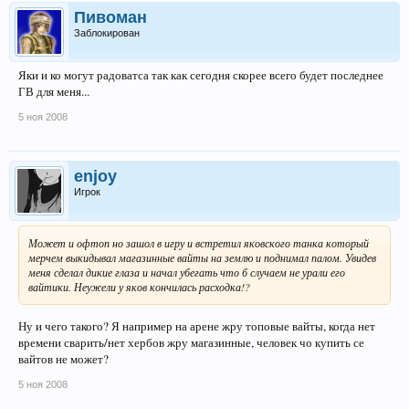
Пивоман
Заблокирован
Яки и ко могут радоватса так как сегодня скорее всего будет последнее
ГВ для меня...
5 ноя 2008
enjoy
Игрок
Может и офтоп но зашол в игру и встретил яковского танка который
мерчем выкидывал магазинные вайты на землю и поднимал палом. Увидев
меня сделал дикие глаза и начал убегать что б случаем не урали его
вайтики. Неужели у яков кончилась расходка!?
Ну и чего такого? Я например на арене жру топовые вайты, когда нет
времени сварить/нет хербов жру магазинные, человек чо купить се
вайтов не может?
5 ноя 2008