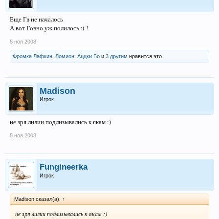
Еще Гв не началось
А вот Говно уж полилось :( !
5 ноя 2008
Фромка Лафкин
,
Ломион
,
Аццки Бо
и
3 другим
нравится это.
Madison
Игрок
не зря лилии подлизывались к якам :)
5 ноя 2008
Fungineerka
Игрок
Madison сказал(а):
↑
не зря лилии подлизывались к якам :)