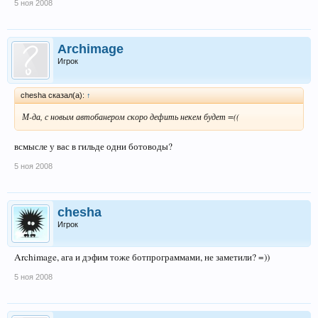
5 ноя 2008
Archimage
Игрок
chesha сказал(а):
↑
М-да, с новым автобанером скоро дефить некем будет =((
всмысле у вас в гильде одни ботоводы?
5 ноя 2008
chesha
Игрок
Archimage, ага и дэфим тоже ботпрограммами, не заметили? =))
5 ноя 2008