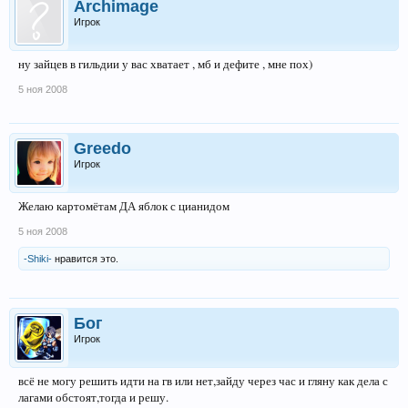
Archimage
Игрок
ну зайцев в гильдии у вас хватает , мб и дефите , мне пох)
5 ноя 2008
Greedo
Игрок
Желаю картомётам ДА яблок с цианидом
5 ноя 2008
-Shiki-
нравится это.
Бог
Игрок
всё не могу решить идти на гв или нет,зайду через час и гляну как дела с
лагами обстоят,тогда и решу.