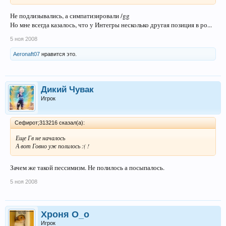
Не подлизывались, а симпатизировали /gg
Но мне всегда казалось, что у Интегры несколько другая позиция в ро...
5 ноя 2008
Aeronaft07
нравится это.
Дикий Чувак
Игрок
Сефирот;313216 сказал(а):
Еще Гв не началось
А вот Говно уж полилось :( !
Зачем же такой пессимизм. Не полилось а посыпалось.
5 ноя 2008
Хроня О_о
Игрок