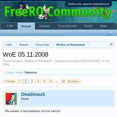
Войти или зарегистрироваться
Сайт
Галерея
Пользователи
Рынок
Вики
Форум
Поиск сообщений
Последние сообщения
Сайт
Форум
Гильд-Бар
Война за Империум
WoE 05.11.2008
Тема в разделе "
Война за Империум
", создана пользователем
Aeronaft07
,
5 ноя
2008
.
Статус темы:
Закрыта.
< Назад
1
2
3
4
5
6
→
33
Вперёд >
Deadmau5
Игрок
На альянс и магазинных потов хватит