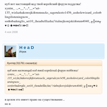
нуб вот настоящий код твой корейский форум подделка!
xyntre_ ..,.=__^,..,^__=''set-
135_wizlazhakoresjkiforumsucks_sagerulezto1456_assholewizard_colorb
lingilisteningnow_
sorforbadenglis_set10_(headtelllazha)''rialnejkorejskiiforum4040_╥║юя╥
♥☺☻♥♣♦N○♠•П
4 ноя 2008
H e a D
Игрок
Хунтер;311761 сказал(а):
нуб вот настоящий код твой корейский форум подделка!
xyntre_ ..,.=__^,..,^__=''set-
135_wizlazhakoresjkiforumsucks_sagerulezto1456_assholewizard_colorblingilis
teningnow_
sorforbadenglis_set10_(headtelllazha)''rialnejkorejskiiforum4040_╥║юя╥♥☺
☻♥♣♦N○♠•П
в целом это имеет право на существование...
но в: