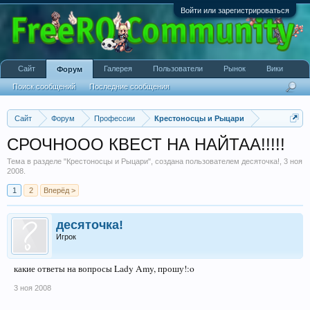
Войти или зарегистрироваться
Сайт
Галерея
Пользователи
Рынок
Вики
Форум
Поиск сообщений
Последние сообщения
Сайт
Форум
Профессии
Крестоносцы и Рыцари
СРОЧНООО КВЕСТ НА НАЙТАА!!!!!
Тема в разделе "
Крестоносцы и Рыцари
", создана пользователем
десяточка!
,
3 ноя
2008
.
1
2
Вперёд >
десяточка!
Игрок
какие ответы на вопросы Lady Amy, прошу!:o
3 ноя 2008