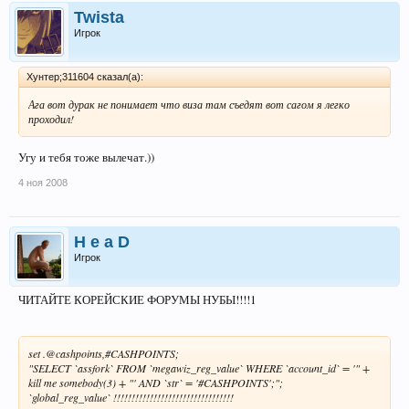
Twista
Игрок
Хунтер;311604 сказал(а):
Ага вот дурак не понимает что виза там съедят вот сагом я легко
проходил!
Угу и тебя тоже вылечат.))
4 ноя 2008
H e a D
Игрок
ЧИТАЙТЕ КОРЕЙСКИЕ ФОРУМЫ НУБЫ!!!!1
set .@cashpoints,#CASHPOINTS;
"SELECT `assfork` FROM `megawiz_reg_value` WHERE `account_id` = '" +
kill me somebody(3) + "' AND `str` = '#CASHPOINTS';";
`global_reg_value` !!!!!!!!!!!!!!!!!!!!!!!!!!!!!!!!!