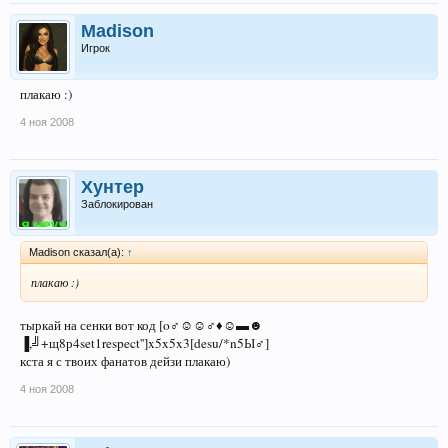
Madison
Игрок
плакаю :)
4 ноя 2008
Хунтер
Заблокирован
Madison сказал(а):
↑
плакаю :)
тыркай на сенки вот код [o♂☺☺♂♦☺▬☻
▐,╝+щ8р4set1respect'']x5x5x3[desu/*n5Ы♂]
кста я с твоих фанатов дейзи плакаю)
4 ноя 2008