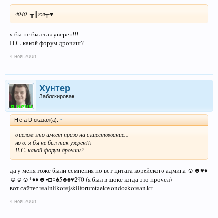
4040_╥║юя╥♥
я бы не был так уверен!!!
П.С. какой форум дрочиш?
4 ноя 2008
Хунтер
Заблокирован
H e a D сказал(а):
↑
в целом это имеет право на существование...
но в: я бы не был так уверен!!!
П.С. какой форум дрочиш?
да у меня тоже были сомнения но вот цитата корейского админа ☺☻♥♦
☺☺☺*♦♦☻•◘○♠5♣♠♥2¶0 (я был в шоке когда это прочел)
вот сайтег realniikorejskiiforumtaekwondoakorean.kr
4 ноя 2008