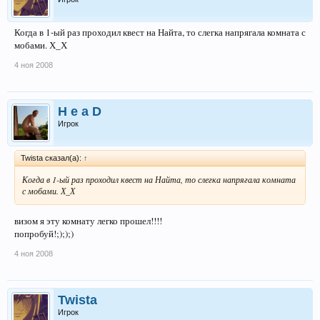
Когда в 1-ый раз проходил квест на Найта, то слегка напрягала комната с
мобами. Х_Х
4 ноя 2008
H e a D
Игрок
Twista сказал(а):
↑
Когда в 1-ый раз проходил квест на Найта, то слегка напрягала комната
с мобами. Х_Х
визом я эту комнату легко прошел!!!!
попробуй!;););)
4 ноя 2008
Twista
Игрок