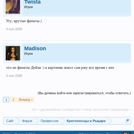
Twista
Игрок
Угу, крутые фанаты.)
4 ноя 2008
Madison
Игрок
это не фанаты Дейзи :) а картинко жжот сам ржу все время с нее
4 ноя 2008
(Вы должны войти или зарегистрироваться, чтобы ответить.)
1
2
Вперёд >
16+ • дружелюбное сообщество • табак притупляет инициативу • алкого
Сайт
Форум
Профессии
Крестоносцы и Рыцари