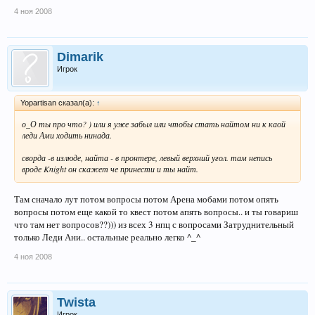
4 ноя 2008
Dimarik
Игрок
Yopartisan сказал(а):
↑
о_О ты про что? ) или я уже забыл или чтобы стать найтом ни к каой
леди Ами ходить нинада.
сворда -в излюде, найта - в пронтере, левый верхний угол. там непись
вроде Knight он скажет че принести и ты найт.
Там сначало лут потом вопросы потом Арена мобами потом опять
вопросы потом еще какой то квест потом апять вопросы.. и ты говариш
что там нет вопросов??))) из всех 3 нпц с вопросами Затруднительный
только Леди Ани.. остальные реально легко ^_^
4 ноя 2008
Twista
Игрок