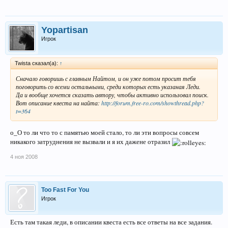
Yopartisan
Игрок
Twista сказал(а):
↑
Сначало говоришь с главным Найтом, и он уже потом просит тебя
поговорить со всеми остальными, среди которых есть указаная Леди.
Да и вообще хочется сказать автору, чтобы активно использовал поиск.
Вот описание квеста на найта:
http://forum.free-ro.com/showthread.php?
t=364
о_О то ли что то с памятью моей стало, то ли эти вопросы совсем
никакого затруднения не вызвали и я их дажене отразил
4 ноя 2008
Too Fast For You
Игрок
Есть там такая леди, в описании квеста есть все ответы на все задания.