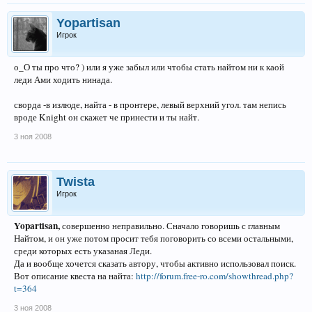
Yopartisan
Игрок
о_О ты про что? ) или я уже забыл или чтобы стать найтом ни к каой
леди Ами ходить нинада.
сворда -в излюде, найта - в пронтере, левый верхний угол. там непись
вроде Knight он скажет че принести и ты найт.
3 ноя 2008
Twista
Игрок
Yopartisan,
совершенно неправильно. Сначало говоришь с главным
Найтом, и он уже потом просит тебя поговорить со всеми остальными,
среди которых есть указаная Леди.
Да и вообще хочется сказать автору, чтобы активно использовал поиск.
Вот описание квеста на найта:
http://forum.free-ro.com/showthread.php?
t=364
3 ноя 2008