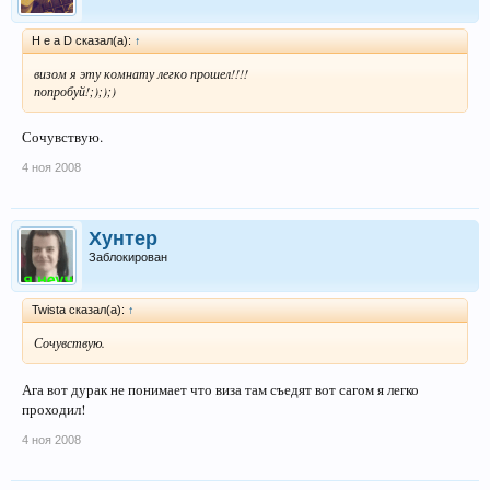
H e a D сказал(а):
↑
визом я эту комнату легко прошел!!!!
попробуй!;););)
Сочувствую.
4 ноя 2008
Хунтер
Заблокирован
Twista сказал(а):
↑
Сочувствую.
Ага вот дурак не понимает что виза там съедят вот сагом я легко
проходил!
4 ноя 2008