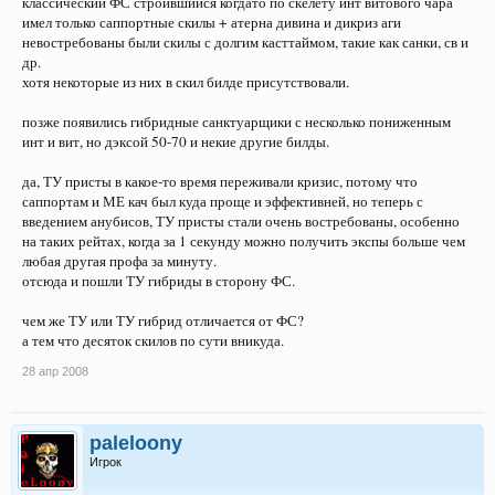
классический ФС строившийся когдато по скелету инт витового чара
имел только саппортные скилы + атерна дивина и дикриз аги
невостребованы были скилы с долгим касттаймом, такие как санки, св и
др.
хотя некоторые из них в скил билде присутствовали.
позже появились гибридные санктуарщики с несколько пониженным
инт и вит, но дэксой 50-70 и некие другие билды.
да, ТУ присты в какое-то время переживали кризис, потому что
саппортам и МЕ кач был куда проще и эффективней, но теперь с
введением анубисов, ТУ присты стали очень востребованы, особенно
на таких рейтах, когда за 1 секунду можно получить экспы больше чем
любая другая профа за минуту.
отсюда и пошли ТУ гибриды в сторону ФС.
чем же ТУ или ТУ гибрид отличается от ФС?
а тем что десяток скилов по сути вникуда.
28 апр 2008
paleloony
Игрок