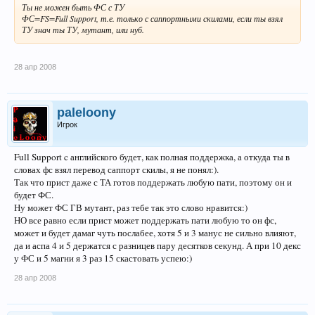
Ты не можен быть ФС с ТУ
ФС=FS=Full Support, т.е. только с саппортными скилами, если ты взял
ТУ знач ты ТУ, мутант, или нуб.
28 апр 2008
paleloony
Игрок
Full Support c английского будет, как полная поддержка, а откуда ты в
словах фс взял перевод саппорт скилы, я не понял:).
Так что прист даже с ТА готов поддержать любую пати, поэтому он и
будет ФС.
Ну может ФС ГВ мутант, раз тебе так это слово нравится:)
НО все равно если прист может поддержать пати любую то он фс,
может и будет дамаг чуть послабее, хотя 5 и 3 манус не сильно влияют,
да и аспа 4 и 5 держатся с разницев пару десятков секунд. А при 10 декс
у ФС и 5 магни я 3 раз 15 скастовать успею:)
28 апр 2008