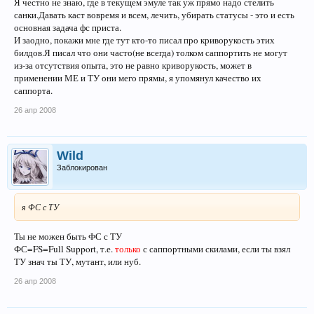
Я честно не знаю, где в текущем эмуле так уж прямо надо стелить
санки.Давать каст вовремя и всем, лечить, убирать статусы - это и есть
основная задача фс приста.
И заодно, покажи мне где тут кто-то писал про криворукость этих
билдов.Я писал что они часто(не всегда) толком саппортить не могут
из-за отсутствия опыта, это не равно криворукость, может в
применении МЕ и ТУ они мего прямы, я упомянул качество их
саппорта.
26 апр 2008
Wild
Заблокирован
я ФС с ТУ
Ты не можен быть ФС с ТУ
ФС=FS=Full Support, т.е.
только
с саппортными скилами, если ты взял
ТУ знач ты ТУ, мутант, или нуб.
26 апр 2008