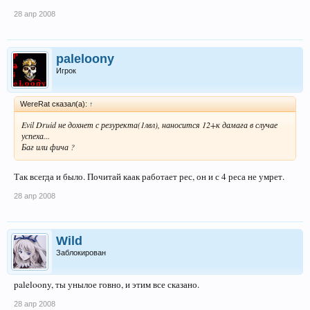
28 апр 2008
paleloony
Игрок
WereRat сказал(а):
↑
Evil Druid не дохнет с резуректа(1лвл), наносится 12+к дамага в случае
успеха...
Баг или фича ?
Так всегда и было. Почитай каак работает рес, он и с 4 реса не умрет.
28 апр 2008
Wild
Заблокирован
paleloony, ты унылое говно, и этим все сказано.
28 апр 2008