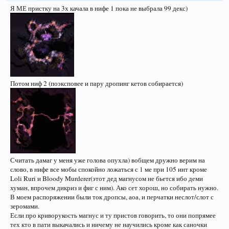
Я МЕ пристку на 3х качала в нифе 1 пока не выбрала 99 декс)
Потом ниф 2 (поэксповее и пару дропинг кетов собирается)
Считать дамаг у меня уже голова опухла) вобщем дружно верим на
слово, в нифе все мобы спокойно ложаться с 1 ме при 105 инт кроме
Loli Ruri и Bloody Murderer(этот дед магнусом не бьется ибо деми
хуман, впрочем дикриз и фиг с ним). Ако сет хорош, но собирать нужно.
В моем распоряжении были ток дропсы, аоа, и перчатки неслот/слот с
зеромами.
Если про криворукость магнус и ту пристов говорить, то они попрямее
тех кто в пати выкачались и ничему не научились кроме как саночки