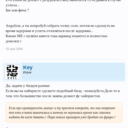
успеха...
Баг или фича ?
Angelion, а ты попробуй собрать толпу соло, потом не сдохнуть во
время задержки и успеть отхиляться после задержки...
Качаю МЕ с нуля(из шмота тока акрванд покачто) и полностью
доволен:)
25 апр 2008
Key
Игрок
Да, задачи у билдов разные.
Если вы на хайпристе сделаете подобный билд - пожалуйста.Дело то в
том, что большинство после лампы делают фс хайпристов.
Если про криворукость магнус и ту пристов говорить, то они попрямее
тех кто в пати выкачались и ничему не научились кроме как саночки
кидать да каст давать:/. Пара таких примеров уже бродит по фриро:/