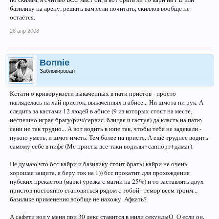
базилику на арену, решать вам.если почитать, скиллов вообще не
остаётся.
28 апр 2008
Bonnie
Заблокирован
Кстати о криворукости выкаченных в пати пристов - просто
нагляделась на хай присток, выкаченных в абисе... Ни шмота ни рук. А
следить за кастами 12 людей в абисе (9 из которых стоят на месте,
неспешно играя брагу/рич/сервис, блицая и гастуя) да класть на патю
сани не так трудно... А вот водить в юпе так, чтобы тебя не задевали -
нужно уметь, и шмот иметь. Тем более на присте. А ещё труднее водить
самому себе в нифе (Ме присты все-таки водилы+саппорт+дамаг).
Не думаю что бсс кайри и базилику стоит брать) кайри не очень
хорошая защита, я беру ток на 1)) бсс прокатит для прохождения
нубских прекастов (марк+урезка с магии на 25%) и то заставлять двух
пристов постоянно становиться рядом с тобой - гемор всем троим...
базилике применения вообще не нахожу. Афкать?
А сафети вол у меня при 30 декс ставится в мили секундыО_О если он,