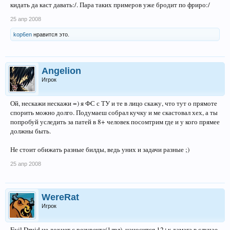
кидать да каст давать:/. Пара таких примеров уже бродит по фриро:/
25 апр 2008
kop6en
нравится это.
Angelion
Игрок
Ой, нескажи нескажи =) я ФС с ТУ и те в лицо скажу, что тут о прямоте
спорить можно долго. Подумаеш собрал кучку и ме скастовал хех, а ты
попробуй уследить за патей в 8+ человек посомтрим где и у кого прямее
должны быть.
Не стоит обижать разные билды, ведь уних и задачи разные ;)
25 апр 2008
WereRat
Игрок
Evil Druid не дохнет с резуректа(1лвл), наносится 12+к дамага в случае