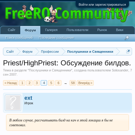
Войти или зарегистрироваться
Сайт
Галерея
Пользователи
Рынок
Вики
Форум
Поиск сообщений
Последние сообщения
Сайт
Форум
Профессии
Послушники и Священники
Priest/HighPriest: Обсуждение билдов.
Тема в разделе "
Послушники и Священники
", создана пользователем
Solosander
,
7
сен 2007
.
< Назад
1
2
3
4
5
6
→
58
Вперёд >
ext
Игрок
В любом случае, рассчитывать билд на кач в этой локации я бы не
советовал.