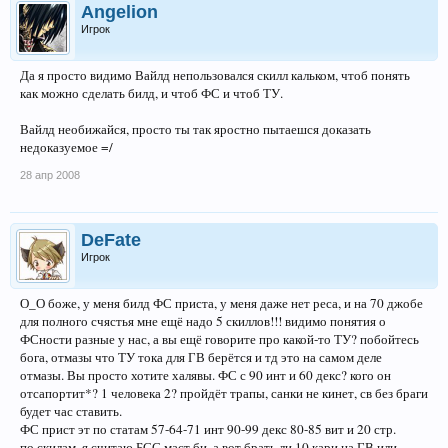
Angelion
Игрок
Да я просто видимо Вайлд непользовался скилл кальком, чтоб понять
как можно сделать билд, и чтоб ФС и чтоб ТУ.
Вайлд необижайся, просто ты так яростно пытаешся доказать
недоказуемое =/
28 апр 2008
DeFate
Игрок
О_О боже, у меня билд ФС приста, у меня даже нет реса, и на 70 джобе
для полного счястья мне ещё надо 5 скиллов!!! видимо понятия о
ФСности разные у нас, а вы ещё говорите про какой-то ТУ? побойтесь
бога, отмазы что ТУ тока для ГВ берётся и тд это на самом деле
отмазы. Вы просто хотите халявы. ФС с 90 инт и 60 декс? кого он
отсапортит*? 1 человека 2? пройдёт трапы, санки не кинет, св без браги
будет час ставить.
ФС прист эт по статам 57-64-71 инт 90-99 декс 80-85 вит и 20 стр.
по скилам, я считаю БСС маст би, а вот брать ли 10 кари на ГВ или