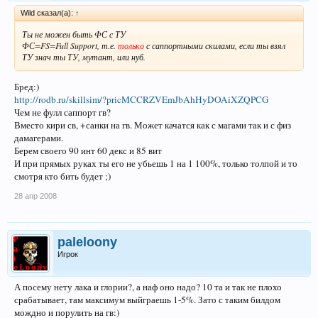
Wild сказал(а):
↑
Ты не можен быть ФС с ТУ
ФС=FS=Full Support, т.е.
только
с саппортными скилами, если ты взял
ТУ знач ты ТУ, мутант, или нуб.
Бред:)
http://rodb.ru/skillsim/?pricMCCRZVEmJbAhHyDOAiXZQPCG
Чем не фулл саппорт гв?
Вместо кири св, +санки на гв. Может качатся как с магами так и с физ
дамагерами.
Берем своего 90 инт 60 декс и 85 вит
И при прямых руках ты его не убьешь 1 на 1 100%, только толпой и то
смотря кто бить будет ;)
28 апр 2008
paleloony
Игрок
А посему нету лака и глории?, а наф оно надо? 10 та и так не плохо
срабатывает, там максимум выйграешь 1-5%. Зато с таким билдом
мождно и порулить на гв:)