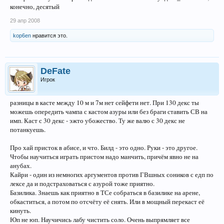
конечно, десятый
29 апр 2008
kop6en
нравится это.
DeFate
Игрок
разницы в касте между 10 м и 7м нет сейфети нет. При 130 декс ты
можешь опередить чампа с кастом азуры или без браги ставить СВ на
имп. Каст с 30 декс - эжто убожество. Ту же валю с 30 декс не
потанкуешь.
Про хай присток в абисе, и что. Билд - это одно. Руки - это другое.
Чтобы научиться играть пристом надо манчить, причём явно не на
анубах.
Кайри - один из немногих аргументов против ГВшных соников с едп по
лексе да и подстраховаться с азурой тоже приятно.
Базилика. Знаешь как приятно в ТСе собраться в базилике на арене,
обкаститься, а потом по отсчёту её снять. Или в мощный перекаст её
кинуть.
Юп не юп. Научичись лабу чистить соло. Очень выпрямляет все