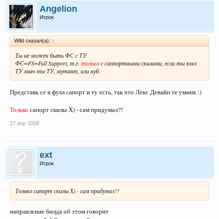
Angelion
Игрок
Wild сказал(а):
↑
Ты не можен быть ФС с ТУ
ФС=FS=Full Support, т.е.
только
с саппортными скилами, если ты взял
ТУ знач ты ТУ, мутант, или нуб.
Представь се я фулл сапорт и ту есть, так что Лекс Девайн те умник :)
Только
сапорт скилы Х) - сам придумал?!
27 апр 2008
ext
Игрок
Только сапорт скилы Х) - сам придумал?!
направление билда об этом говорит