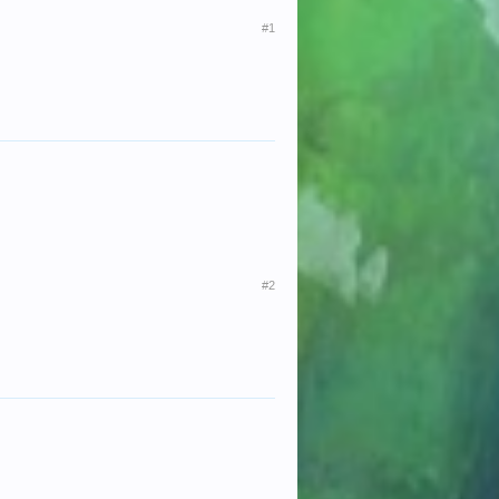
#1
#2