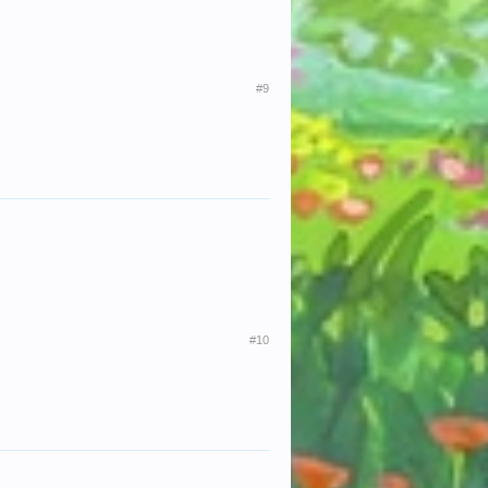
#9
#10