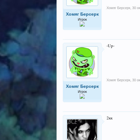
Хомяг Берсерк
,
30 о
Хомяг Берсерк
Игрок
-Up-
Хомяг Берсерк
,
30 о
Хомяг Берсерк
Игрок
2кк