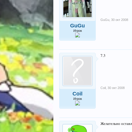
GuGu
,
30 окт 2008
GuGu
Игрок
7.3
Coil
,
30 окт 2008
Coil
Игрок
Желательно остав