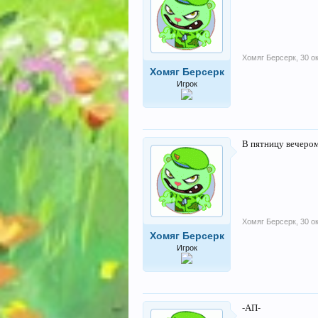
Хомяг Берсерк
,
30 о
Хомяг Берсерк
Игрок
В пятницу вечером
Хомяг Берсерк
,
30 о
Хомяг Берсерк
Игрок
-АП-