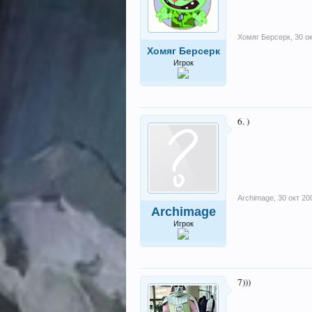
Хомяг Берсерк
,
30 о
Хомяг Берсерк
Игрок
6. )
Archimage
,
30 окт 20
Archimage
Игрок
7)))