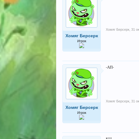
Хомяг Берсерк
,
31 о
Хомяг Берсерк
Игрок
-АП-
Хомяг Берсерк
,
31 о
Хомяг Берсерк
Игрок
8!!!