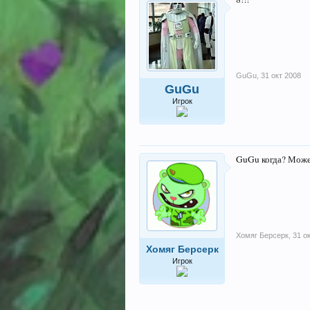
GuGu
,
31 окт 2008
GuGu
Игрок
GuGu когда? Може
Хомяг Берсерк
,
31 о
Хомяг Берсерк
Игрок