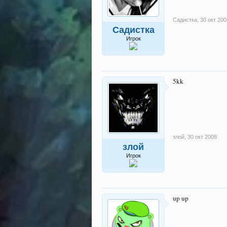
Садистка
,
30 окт 200
Садистка
Игрок
5kk
злой
,
30 окт 2008
злой
Игрок
up up