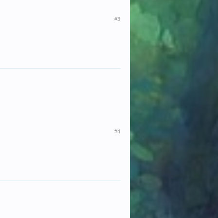
#3
#4