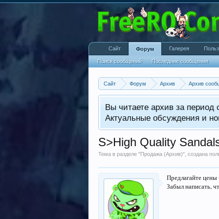
Сайт
Галерея
Польз
Форум
Поиск сообщений
Последние сообщения
Сайт
Форум
Архив
Архив сооб
Вы читаете архив за период с
Актуальные обсуждения и но
S>High Quality Sandal
Тема в разделе "
Продажа (Архив)
", создана по
Предлагайте цены -
Забыл написать, чт