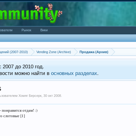
ователи
Рынок
Вики
щений (2007-2010)
Vending Zone (Archive)
Продажа (Архив)
 2007 до 2010 год.
вости можно найти в
основных разделах
.
s
льзователем
Хомяг Берсерк
,
30 окт 2008
.
 понравится отдам! :)
о слотовые [1]