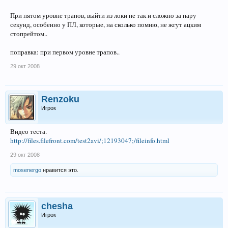
При пятом уровне трапов, выйти из локи не так и сложно за пару
секунд, особенно у ПЛ, которые, на сколько помню, не жгут ацким
стопрейтом..
поправка: при первом уровне трапов..
29 окт 2008
Renzoku
Игрок
Видео теста.
http://files.filefront.com/test2avi/;12193047;/fileinfo.html
29 окт 2008
mosenergo
нравится это.
chesha
Игрок