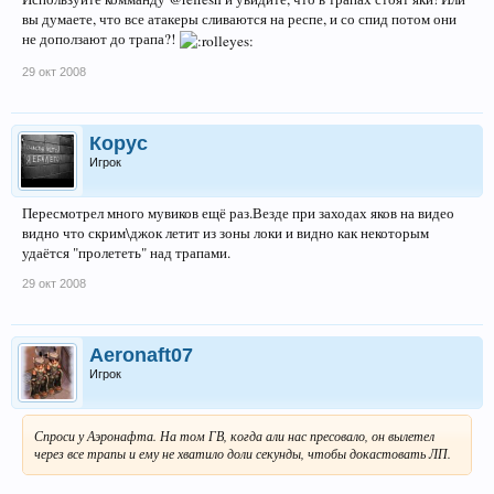
вы думаете, что все атакеры сливаются на респе, и со спид потом они
не доползают до трапа?!
29 окт 2008
Корус
Игрок
Пересмотрел много мувиков ещё раз.Везде при заходах яков на видео
видно что скрим\джок летит из зоны локи и видно как некоторым
удаётся "пролететь" над трапами.
29 окт 2008
Aeronaft07
Игрок
Спроси у Аэронафта. На том ГВ, когда али нас пресовало, он вылетел
через все трапы и ему не хватило доли секунды, чтобы докастовать ЛП.