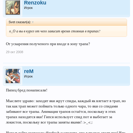
Renzoku
Игрок
Svet сказал(а):
↑
о_О а вы в курсе от чего зависит время стояния в трапах?
От ускарения полученого при входе в зону трапа?
29 окт 2008
reM
Игрок
Пипец бред понаписали!
Мыслите здраво: заходят яки жрут спиды, каждый як влетает в трап, но
так как трап может поймать только одного чара, то яки со спидами
забивают все трапы. Анимация трапов остаётся, поскольку в этих
трапах находятся яки! Гипся использует спид пот и выбегает за
локистов, поскольку все трапы заняты яками! :>_<;:
Используйте комманду @refresh и увидите, что в трапах стоят яки! Или