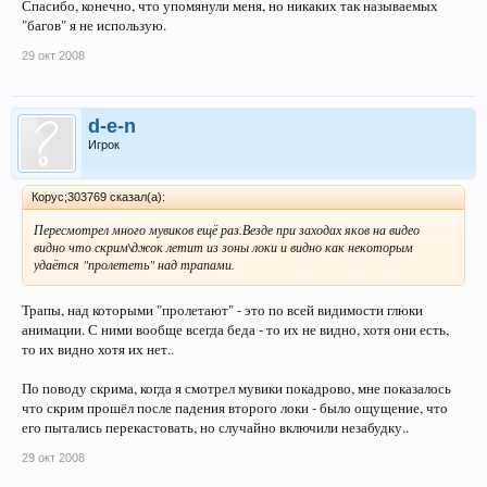
Спасибо, конечно, что упомянули меня, но никаких так называемых
"багов" я не использую.
29 окт 2008
d-e-n
Игрок
Корус;303769 сказал(а):
Пересмотрел много мувиков ещё раз.Везде при заходах яков на видео
видно что скрим\джок летит из зоны локи и видно как некоторым
удаётся "пролететь" над трапами.
Трапы, над которыми "пролетают" - это по всей видимости глюки
анимации. С ними вообще всегда беда - то их не видно, хотя они есть,
то их видно хотя их нет..
По поводу скрима, когда я смотрел мувики покадрово, мне показалось
что скрим прошёл после падения второго локи - было ощущение, что
его пытались перекастовать, но случайно включили незабудку..
29 окт 2008