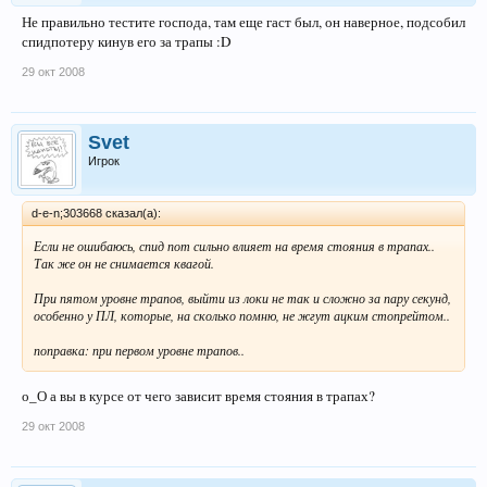
Не правильно тестите господа, там еще гаст был, он наверное, подсобил
спидпотеру кинув его за трапы :D
29 окт 2008
Svet
Игрок
d-e-n;303668 сказал(а):
Если не ошибаюсь, спид пот сильно влияет на время стояния в трапах..
Так же он не снимается квагой.
При пятом уровне трапов, выйти из локи не так и сложно за пару секунд,
особенно у ПЛ, которые, на сколько помню, не жгут ацким стопрейтом..
поправка: при первом уровне трапов..
о_О а вы в курсе от чего зависит время стояния в трапах?
29 окт 2008