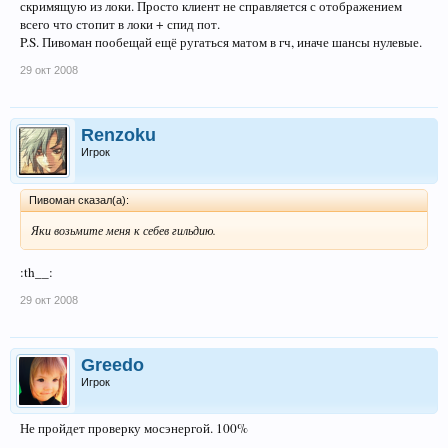
скримящую из локи. Просто клиент не справляется с отображением
всего что стопит в локи + спид пот.
P.S. Пивоман пообещай ещё ругаться матом в гч, иначе шансы нулевые.
29 окт 2008
Renzoku
Игрок
Пивоман сказал(а):
Яки возьмите меня к себев гильдию.
:th__:
29 окт 2008
Greedo
Игрок
Не пройдет проверку мосэнергой. 100%