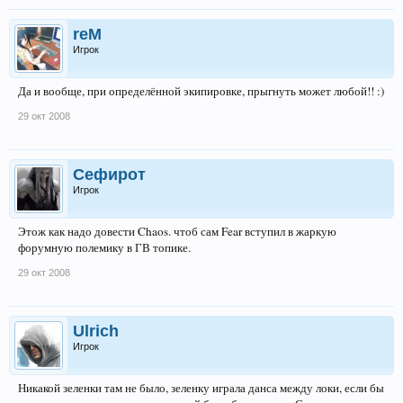
reM
Игрок
Да и вообще, при определённой экипировке, прыгнуть может любой!! :)
29 окт 2008
Сефирот
Игрок
Этож как надо довести Chaos. чтоб сам Fear вступил в жаркую
форумную полемику в ГВ топике.
29 окт 2008
Ulrich
Игрок
Никакой зеленки там не было, зеленку играла данса между локи, если бы