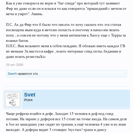
Как я уже говорил я не верю в "баг спида" про который тут заливает
Фир но даже если он и юзался то как говоритса "пришедший с мечом от
меча и умрет". Аминь.
П.С. Ах да Фир что б было что писать то хочу сказать что эта статья
посвещена якам куда я мечтаю попасть и поетому я начал им лизать
попу , а совсем не потому что у меня антипатия к Хаосу еще с Терры за
юзанье багов.
П.П.С. Яки возьмите меня к себев гильдию. Я обежаю иметь каждое ГВ
не меньше 3к мастел в кафре , юзать читерные спид поты, беджики и
даже юзать резисты/kis
29 окт 2008
Swerh
нравится это.
Svet
Игрок
Чаще рефреш юзайте в дефе. Заходит 15 человек в деф под спид
потами. На экране у деферов все 15 стоят на точке входа. На самом деле
в 3ое из зашедших уже сидят по трапам, а ещё человека 4 уже и из локи
выходят. А деферы видят 3 стоящих !пустых! трапа и дансу