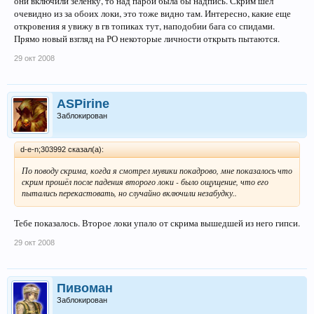
они включили зеленку, то над парой была бы надпись. Скрим шел
очевидно из за обоих локи, это тоже видно там. Интересно, какие еще
откровения я увижу в гв топиках тут, наподобии бага со спидами.
Прямо новый взгляд на РО некоторые личности открыть пытаются.
29 окт 2008
ASPirine
Заблокирован
d-e-n;303992 сказал(а):
По поводу скрима, когда я смотрел мувики покадрово, мне показалось что
скрим прошёл после падения второго локи - было ощущение, что его
пытались перекастовать, но случайно включили незабудку..
Тебе показалось. Второе локи упало от скрима вышедшей из него гипси.
29 окт 2008
Пивоман
Заблокирован