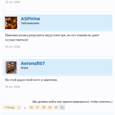
29 окт 2008
ASPirine
Заблокирован
Пивоман решил разрушить якудз изнутри, но его планам не дают
осуществиться)
29 окт 2008
Aeronaft07
Игрок
На этой радостной ноте и закончим.
29 окт 2008
(Вы должны войти или зарегистрироваться, чтобы ответить.)
< Назад
1
←
26
27
28
29
30
31