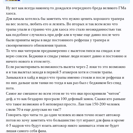
Ну вот как всегда наконец-то дождался очередного бреда великого ГМа
хаоса.
Для начала хотелось бы заметить что нужно ценить хорошого трапера
на вес золота, любить его и лелеять. Во вторых и так всем ясно что
трапы упали и странно что для хаоса это стало неожиданностью так
как подобное случилось при дефе али в чумке еще давно после чего
были приняты меры в виде постоянного рефреша у трапера и
своевременного обновления трапов.
То что яки читерили преднамеренно с вылетом гипси на спидах я не
верю совсем. Беджики и спиды умные люди юзают давно и постоянно и
ничего нового в этом нету.
Если расматиривать возможность вылета через 2 локи то это возможно
и я так вылетал заходя в первой 5 атакеров хотя и стояли трапы.
Заныкался в хайд и видел что трапы именно стояли и после рефреша и
по них дальше шли танки но тогда я как раз был с беджиком без спид
пота.
Самое же смешное во всем этом не то что яки проскримили "читом"
деф, а то как бездарно просрали 100 дефовый замок. Скажи кто раньше
что такое возможно я б неповерил просто. Лан там 150-200 человек
слили 70 я еще допуская но так!?
Говорить про читы то да один человек из яков точно юзает автожор
потов но хочу заметить что большинство тут играют для фана и кроме
4-5 кадров что будут юзать автожор никто заниматса этим не будет
лишая самого себя фана.