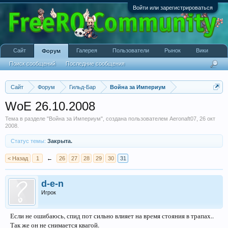
Войти или зарегистрироваться
Сайт
Галерея
Пользователи
Рынок
Вики
Форум
Поиск сообщений
Последние сообщения
Сайт
Форум
Гильд-Бар
Война за Империум
WoE 26.10.2008
Тема в разделе "
Война за Империум
", создана пользователем
Aeronaft07
,
26 окт
2008
.
Статус темы:
Закрыта.
< Назад
1
←
26
27
28
29
30
31
d-e-n
Игрок
Если не ошибаюсь, спид пот сильно влияет на время стояния в трапах..
Так же он не снимается квагой.