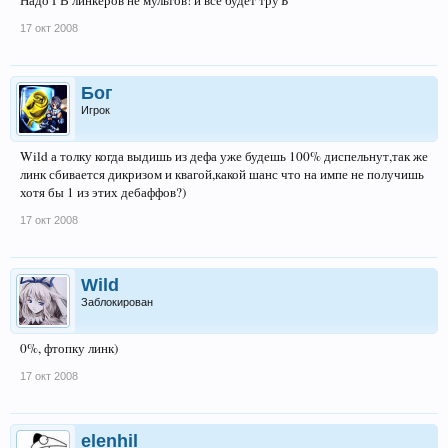
Надо ГВ линкеров не мультов! и все будет труЪ
17 окт 2008
Бог
Игрок
Wild а толку когда выдишь из дефа уже будешь 100% диспельнут,так же
линк сбивается дикризом и квагой,какой шанс что на импе не получишь
хотя бы 1 из этих дебаффов?)
17 окт 2008
Wild
Заблокирован
0%, фтопку линк)
17 окт 2008
elenhil