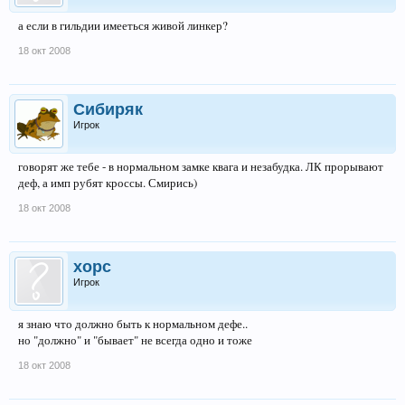
а если в гильдии имееться живой линкер?
18 окт 2008
Сибиряк
Игрок
говорят же тебе - в нормальном замке квага и незабудка. ЛК прорывают
деф, а имп рубят кроссы. Смирись)
18 окт 2008
xopc
Игрок
я знаю что должно быть к нормальном дефе..
но "должно" и "бывает" не всегда одно и тоже
18 окт 2008