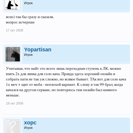
Игрок
ясно) так бы сразу и сказали.
вопрос исчерпан
17 окт 2008
Yopartisan
Игрок
Учитывая, что найт это всего лишь переходная ступень к ЛК, можно
взять 2х для линка для соло кача. Правда здесь хороший онлайн и
собрать пати не так уж сложно, но всякое бывает. ТАк вот для соло кача
1х меч + щит от моба - неплохой вариант. К слову я так 99 брал, когда
качался на другом серваке, но повторюсь там онлайн был намного
меньше.
18 окт 2008
xopc
Игрок