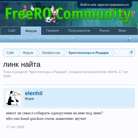
Войти или зарегистрироваться
Сайт
Галерея
Пользователи
Рынок
Вики
Форум
Поиск сообщений
Последние сообщения
Сайт
Форум
Профессии
Крестоносцы и Рыцари
линк найта
Тема в разделе "
Крестоносцы и Рыцари
", создана пользователем
elenhil
,
17 окт
2008
.
elenhil
Игрок
имеет ли смысл собирать одноручник на имп под линк?
ибо one hand quicken очень заманчиво звучит
17 окт 2008