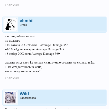
17 окт 2008
elenhil
Игрок
а поподробнее никак?
по додлеру
+10 катана 2ОС 2Волка - Average Damage 356
+10 блейд те жекарты Average Damage 349
+8 сабер 2ОС волк Average Damage 369
сколько аспд дает 1х квикен хз, нодумаю столько же сколько и 2х.
+ 1х меч дает больше аспд.
так почему же линк лажа?
17 окт 2008
Wild
Заблокирован