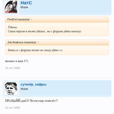
НатС
Игрок
FireEvil сказал(а):
↑
Удачи)
Своих персов я тоже удалил , но с форума уйти немогу)
Joe Asakura сказал(а):
↑
боюсь я с форума тоже не смогу уйти =)
можно к вам 3?)
10 окт 2008
сутенёр_кафры
Игрок
ПРоЩаЙЙ джО!! Всем еще повезёт!!
10 окт 2008