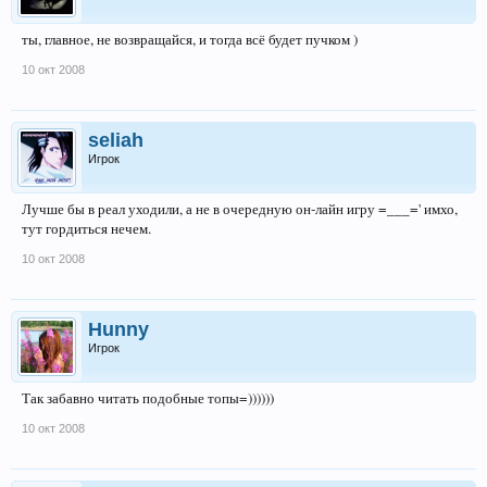
ты, главное, не возвращайся, и тогда всё будет пучком )
10 окт 2008
seliah
Игрок
Лучше бы в реал уходили, а не в очередную он-лайн игру =___=' имхо,
тут гордиться нечем.
10 окт 2008
Hunny
Игрок
Так забавно читать подобные топы=))))))
10 окт 2008