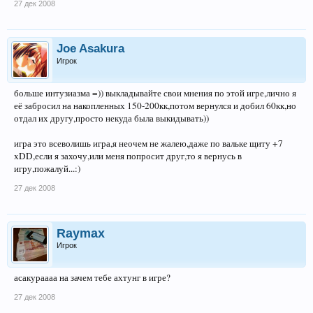
27 дек 2008
Joe Asakura
Игрок
больше интузиазма =)) выкладывайте свои мнения по этой игре,лично я
её забросил на накопленных 150-200кк,потом вернулся и добил 60кк,но
отдал их другу,просто некуда была выкидывать))
игра это всеволишь игра,я неочем не жалею,даже по вальке щиту +7
xDD,если я захочу,или меня попросит друг,то я вернусь в
игру,пожалуй...:)
27 дек 2008
Raymax
Игрок
асакураааа на зачем тебе ахтунг в игре?
27 дек 2008