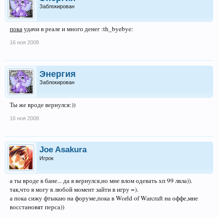
Заблокирован
пока
удачи в реале и много денег :th_byebye:
16 ноя 2008
Энергия
Заблокирован
Ты же вроде вернулся:))
16 ноя 2008
Joe Asakura
Игрок
а ты вроде в бане... да я вернулся,но мне влом одевать хп 99 лвла)).
так,что я могу в любой момент зайти в игру =).
а пока сижу фтыкаю на форуме,пока в World of Warcraft на оффе,мне
восстановят перса))