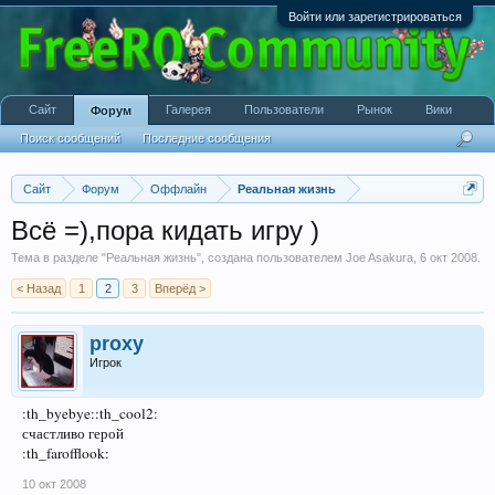
Войти или зарегистрироваться
Сайт
Галерея
Пользователи
Рынок
Вики
Форум
Поиск сообщений
Последние сообщения
Сайт
Форум
Оффлайн
Реальная жизнь
Всё =),пора кидать игру )
Тема в разделе "
Реальная жизнь
", создана пользователем
Joe Asakura
,
6 окт 2008
.
< Назад
1
2
3
Вперёд >
proxy
Игрок
:th_byebye::th_cool2:
счастливо герой
:th_farofflook:
10 окт 2008