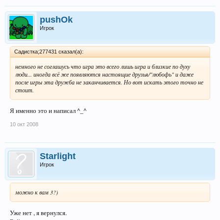
pushOk
Игрок
Садистка;277431 сказал(а):
немного не соглашусь что игра это всего лишь игра и близкие по духу
люди... иногда всё же появляются настоящие друзья/"любофь" и даже
после игры эта дружба не заканчивается. Но вот искать этого точно не
стоит.
Я именно это и написал ^_^
10 окт 2008
Starlight
Игрок
можно к вам 3?)
Уже нет , я вернулся.