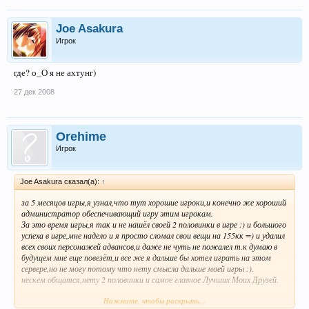
Joe Asakura
Игрок
где? о_О я не ахтунг)
27 дек 2008
Orehime
Игрок
Joe Asakura сказал(а):
↑
за 5 месяцов игры,я узнал,что тут хорошие игроки,и конечно же хороший
администратор обеспечивающий игру этим игрокам.
За это время игры,я так и не нашёл своей 2 половинки в игре :) и большого
успеха в игре,мне надело и я просто сломал свои вещи на 155кк =) и удалил
всех своих персонажей адвансов,и даже не чуть не пожалел т.к думаю в
будущем мне еще повезёт,и все же я дальше бы хотел играть на этом
сервере,но не могу потому что нету смысла дальше моей игры :).
нескем общатся,нету 2 половинки и самое главное Лучших Моих Друзей.
Нажмите, чтобы раскрыть...
Всем Спасибо кто меня поддерживал.