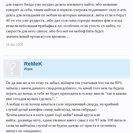
для такого билда уже поздно делать агильного найта, ибо название
говорит за себя, таким найтам в первую очережь поднимают силу и аги,
декса для попадания по мобам на которых качаешся...виты если и берут
40 то это уже редкость...ибо дял соло кача гораздо важнее фли и аспд
нежели небольшая прибафка к хп, особенно если учесть сп найта, то
скорость для него святое, ибо без неё он мобоф бить будет
значительный промежуток времени...
19 авг 2009
ReMeK
Игрок
Ох да как-же я по тему та забыл, вобщем так учитывая что ты на 90%
забьеш с качем данного свордоподобного, то качай того кем ты будеш
играть до конца, и тебе не будет приходить в голову мысль "так и какова
мне сегодня мульта сделать?..."
А вобще если хочеш качаться соло перекачивай сворда, на крайний
случай делай канефна спиар найта(свд, мона гибрида)
Хочеш качаться в пати один\ тор\ нейм? качай круза или
найта...разницы нету, единственное имеет смысл это 97 или 100 виты и
силы на вайты(на случай если будеш далеко от приста и тя пинать
начнут не ожиданно)