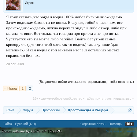
Игрок
Я хочу сказать, что когда я водил 100% мобов били меня ожидаемо.
Зачем водилкам блюпоты не понял. В случае, тобой описанном, все
происходит ожидаемо, нужно перекаст эндуры либо отжер, либо при
мегапачке винг. Вот только ты говорил про приста а не про поты.
Чуствуется что ты мотра либо рагейма. Вайты берут как самые
криворукие (для того чтоб хоть как-то водить) так и лучшие (для
мегапачек). Я сам водил с топ вайтами в торе, в остальных местах
справлялся без них.
20 авг 2009
(Вы должны войти или зарегистрироваться, чтобы ответить.)
< Назад
1
2
16+ • дружелюбное сообщество • табак притупляет инициативу • алко
Сайт
Форум
Профессии
Крестоносцы и Рыцари
Тайга
Русский (RU)
Обратная связь
Помощь
Forum software by XenForo™
|
FreeRO
Условия и правила