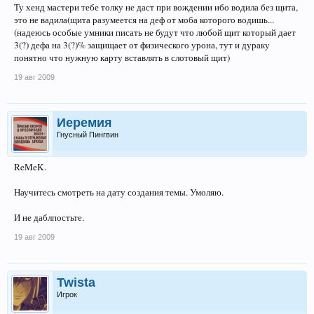
Ту хенд мастери тебе толку не даст при вождении ибо водила без щита,
это не вадила(щита разумеется на деф от моба которого водишь...
(надеюсь особые умники писать не будут что любой щит который дает
3(?) дефа на 3(?)% защищает от физического урона, тут и дураку
понятно что нужную карту вставлять в слотовый щит)
19 авг 2009
Иеремия
Гнусный Пингвин
ReMeK.
Научитесь смотреть на дату создания темы. Умоляю.
И не даблпостьте.
19 авг 2009
Twista
Игрок