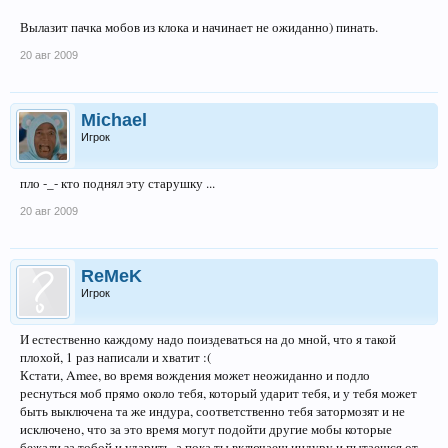
Вылазит пачка мобов из клока и начинает не ожиданно) пинать.
20 авг 2009
Michael
Игрок
пло -_- кто поднял эту старушку ...
20 авг 2009
ReMeK
Игрок
И естественно каждому надо поиздеваться на до мной, что я такой
плохой, 1 раз написали и хватит :(
Кстати, Amee, во время вождения может неожиданно и подло
реснуться моб прямо около тебя, который ударит тебя, и у тебя может
быть выключена та же индура, соответственно тебя затормозят и не
исключено, что за это время могут подойти другие мобы которые
бежали за тобой и ударить, а пока ты включаеш индуру и пытаешся от