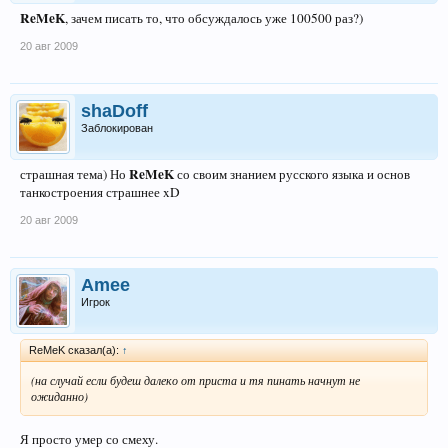
ReMeK
, зачем писать то, что обсуждалось уже 100500 раз?)
20 авг 2009
shaDoff
Заблокирован
ReMeK
страшная тема) Но
со своим знанием русского языка и основ
танкостроения страшнее xD
20 авг 2009
Amee
Игрок
ReMeK сказал(а):
↑
(на случай если будеш далеко от приста и тя пинать начнут не
ожиданно)
Я просто умер со смеху.