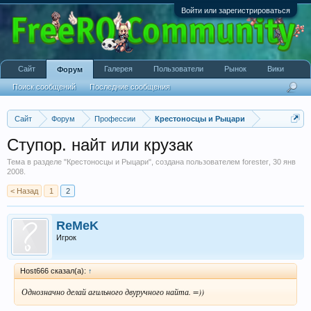
Войти или зарегистрироваться
Сайт
Галерея
Пользователи
Рынок
Вики
Форум
Поиск сообщений
Последние сообщения
Сайт
Форум
Профессии
Крестоносцы и Рыцари
Ступор. найт или крузак
Тема в разделе "
Крестоносцы и Рыцари
", создана пользователем
forester
,
30 янв
2008
.
< Назад
1
2
ReMeK
Игрок
Host666 сказал(а):
↑
Однозначно делай агильного двуручного найта. =))