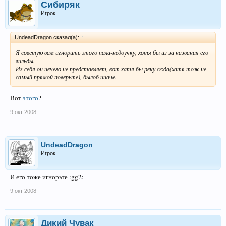
Сибиряк
Игрок
UndeadDragon сказал(а):
↑
Я советую вам игнорить этого пала-недоучку, хотя бы из за названия его
гильды.
Из себя он нечего не представляет, вот хатя бы реку сюда(хатя тож не
самый прямой поверьте), былоб иначе.
Вот
этого
?
9 окт 2008
UndeadDragon
Игрок
И его тоже игнорьте :gg2:
9 окт 2008
Дикий Чувак