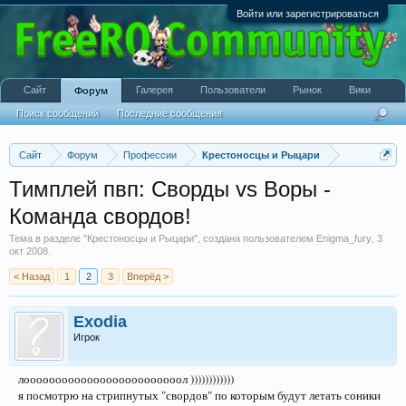
Войти или зарегистрироваться
Сайт
Галерея
Пользователи
Рынок
Вики
Форум
Поиск сообщений
Последние сообщения
Сайт
Форум
Профессии
Крестоносцы и Рыцари
Тимплей пвп: Сворды vs Воры -
Команда свордов!
Тема в разделе "
Крестоносцы и Рыцари
", создана пользователем
Enigma_fury
,
3
окт 2008
.
< Назад
1
2
3
Вперёд >
Exodia
Игрок
лооооооооооооооооооооооооол ))))))))))))
я посмотрю на стрипнутых "свордов" по которым будут летать соники