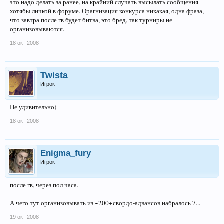
это надо делать за ранее, на крайний случать высылать сообщения
хотябы личкой в форуме. Орагнизация конкурса никакая, одна фраза,
что завтра после гв будет битва, это бред, так турниры не
организовываются.
18 окт 2008
Twista
Игрок
Не удивительно)
18 окт 2008
Enigma_fury
Игрок
после гв, через пол часа.
А чего тут организовывать из ~200+свордо-адвансов набралось 7...
19 окт 2008