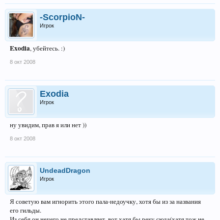
-ScorpioN-
Игрок
Exodia
, убейтесь. :)
8 окт 2008
Exodia
Игрок
ну увидим, прав я или нет ))
8 окт 2008
UndeadDragon
Игрок
Я советую вам игнорить этого пала-недоучку, хотя бы из за названия
его гильды.
Из себя он нечего не представляет, вот хатя бы реку сюда(хатя тож не