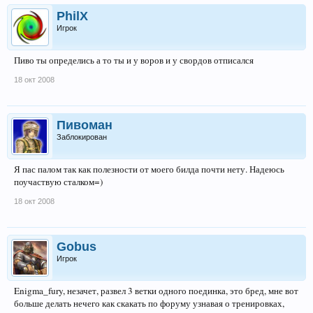
PhilX
Игрок
Пиво ты определись а то ты и у воров и у свордов отписался
18 окт 2008
Пивоман
Заблокирован
Я пас палом так как полезности от моего билда почти нету. Надеюсь
поучаствую сталком=)
18 окт 2008
Gobus
Игрок
Enigma_fury, незачет, развел 3 ветки одного поединка, это бред, мне вот
больше делать нечего как скакать по форуму узнавая о тренировках,