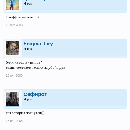
Игрок
Скифф го махняк /ok
10 окт 2008
Enigma_fury
Игрок
блин народ ну вы где?
таким составом только на убой идти
15 окт 2008
Сефирот
Игрок
я ж говорил прячутся)))
15 окт 2008