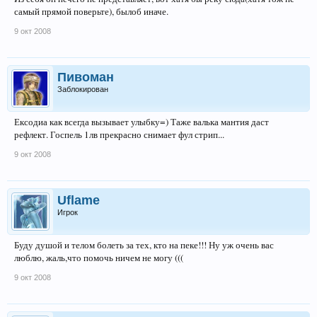
самый прямой поверьте), былоб иначе.
9 окт 2008
Пивоман
Заблокирован
Ексодиа как всегда вызывает улыбку=) Таже валька мантия даст
рефлект. Госпель 1лв прекрасно снимает фул стрип...
9 окт 2008
Uflame
Игрок
Буду душой и телом болеть за тех, кто на пеке!!! Ну уж очень вас
люблю, жаль,что помочь ничем не могу (((
9 окт 2008