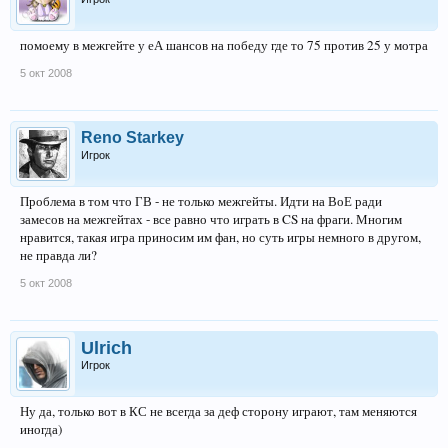
помоему в межгейте у еА шансов на победу где то 75 против 25 у мотра
5 окт 2008
Reno Starkey
Игрок
Проблема в том что ГВ - не только межгейты. Идти на ВоЕ ради
замесов на межгейтах - все равно что играть в CS на фраги. Многим
нравится, такая игра приносим им фан, но суть игры немного в другом,
не правда ли?
5 окт 2008
Ulrich
Игрок
Ну да, только вот в КС не всегда за деф сторону играют, там меняются
иногда)