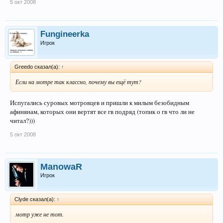
5 окт 2008
Fungineerka
Игрок
Greedo сказал(а):
↑
Если на мотре так классно, почему вы ещё тут?
Испугались суровых мотровцев и пришли к милым безобидным
афинянам, которых они вертят все гв подряд (топик о гв что ли не
читал?)))
5 окт 2008
ManowaR
Игрок
Clyde сказал(а):
↑
мотр уже не тот.