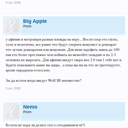
5 окт 2008
Big Apple
Игрок
у афинян и мотровцев разные взгляды на игру... Вести спор ето глупо,
тупо и нелогично, все равно что будут спорить комунист и демократ
что лучше демократия или комунизм...Для меня задефить замок до 100
еки ето более престижно чем поймать на межгейте гильдию и по 2-3
человека их вырезать...Для афинян введут скоро вое 2.0 там 1 гейт вот и
будете показывать какие вы аццы... а пока вы ни на что не претендуете,
кроме парадизов естессено.
Зы да кстати когда введут WoE SE неизвестно?
5 окт 2008
Nemo
Игрок
Кстати не пора ли делать топ о сегодняшнем гв?)