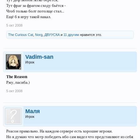
Тут фраг за фрагом сходу бьётся -
Чтоб только болт потолще стал...
Ещё б в игру такой накал.
5 окт 2008
The Curious Cat
,
Norg
,
ДВУУСКА
и
11 другим
нравится это.
Vadim-san
Игрок
The Reason
Ржу, пасиба.)
5 окт 2008
Маля
Игрок
Реасон прикольно. На каждом сервере есть хорошие игроки.
Но я думаю что мотр победить ибо сам видел что представляют из себя