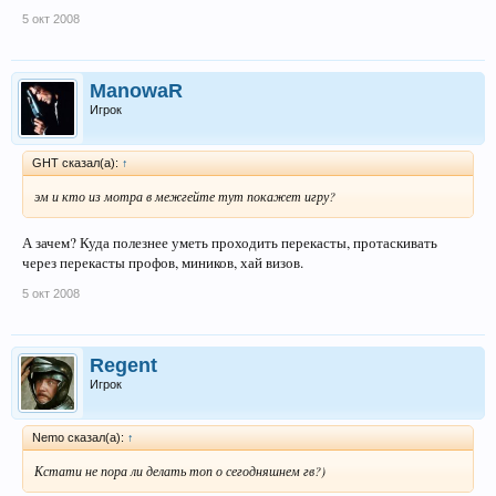
5 окт 2008
ManowaR
Игрок
GHT сказал(а):
↑
эм и кто из мотра в межгейте тут покажет игру?
А зачем? Куда полезнее уметь проходить перекасты, протаскивать
через перекасты профов, миников, хай визов.
5 окт 2008
Regent
Игрок
Nemo сказал(а):
↑
Кстати не пора ли делать топ о сегодняшнем гв?)