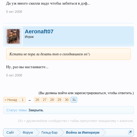
Да уж много скилла надо чтобы забиться в дэф...
5 окт 2008
Aeronaft07
Игрок
Кстати не пора ли делать топ о сегодняшнем гв?)
Ну, раз вы настаиваете...
5 окт 2008
(Вы должны войти или зарегистрироваться, чтобы ответить.)
< Назад
1
←
26
27
28
29
30
31
Статус темы:
Закрыта.
16+ • дружелюбное сообщество • табак притупляет инициативу • алкоголь нанос
Сайт
Форум
Гильд-Бар
Война за Империум