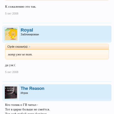
К сожалению это так.
5 окт 2008
Royal
Заблокирован
Clyde сказал(а):
↑
мотр уже не тот.
да уж:(
5 окт 2008
The Reason
Игрок
Кто топик о ГВ читал -
Тот в цирке больше не смеётся.
Тут деф любой легко берётся,