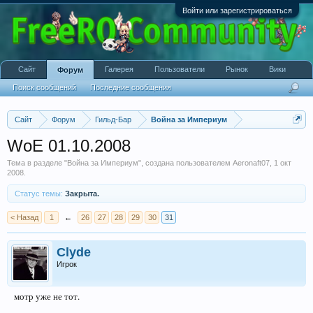
Войти или зарегистрироваться
Сайт
Галерея
Пользователи
Рынок
Вики
Форум
Поиск сообщений
Последние сообщения
Сайт
Форум
Гильд-Бар
Война за Империум
WoE 01.10.2008
Тема в разделе "
Война за Империум
", создана пользователем
Aeronaft07
,
1 окт
2008
.
Статус темы:
Закрыта.
< Назад
1
←
26
27
28
29
30
31
Clyde
Игрок
мотр уже не тот.