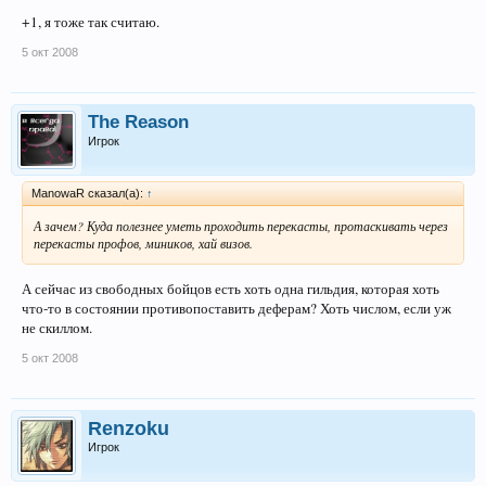
+1, я тоже так считаю.
5 окт 2008
The Reason
Игрок
ManowaR сказал(а):
↑
А зачем? Куда полезнее уметь проходить перекасты, протаскивать через
перекасты профов, миников, хай визов.
А сейчас из свободных бойцов есть хоть одна гильдия, которая хоть
что-то в состоянии противопоставить деферам? Хоть числом, если уж
не скиллом.
5 окт 2008
Renzoku
Игрок